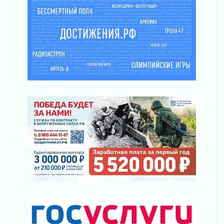
03 августа 2026
Шесть новых жизней в честь дня рождения
Ленинградской области
03 августа 2026
Уроки безопасности для детей и взрослых
03 августа 2026
Ленобласть отмечает День Воздушно-
десантных войск
02 августа 2026
«Активное лето»
02 августа 2026
Ленобласть отметила заслуги жителей перед
регионом и страной
02 августа 2026
Ладога — не пруд
02 августа 2026
ПСК через Гослуслуги напомнит жителям
Ленинградской области о неоплаченных
счетах
02 августа 2026