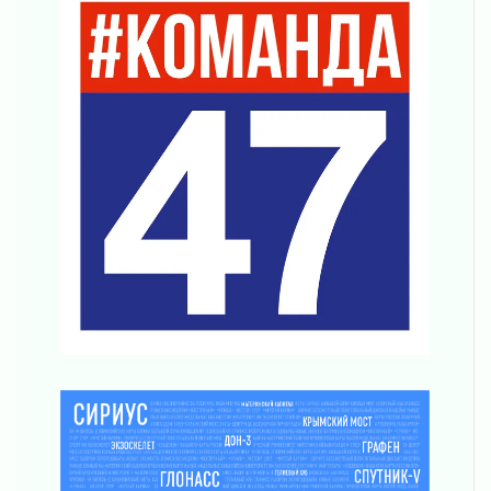
03 августа 2026
Ладожский мост полностью закроют на два
часа
03 августа 2026
Музеи Ленобласти обновляют пространства
03 августа 2026
Новая площадка: 2027
03 августа 2026
Часть медиков в Ленобласти сможет
рассчитывать на доплату от региона
03 августа 2026
За сутки в Ленинградской области
ликвидировали 10 пожаров
03 августа 2026
Клюква наливается, но в корзинку пока не
просится
03 августа 2026
Строительные компании Ленобласти
подняли зарплаты почти на 40% за год