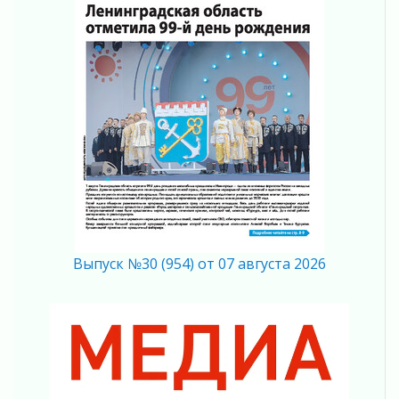
Память, сталь и музыка
04 августа 2026
Регион готовится к выборам
04 августа 2026
Никакого принуждения, только письменное
согласие
04 августа 2026
Без риска для здоровья и кошелька
04 августа 2026
Важная информация
04 августа 2026
Что делать со сбережениями
Выпуск №30 (954) от 07 августа 2026
04 августа 2026
Награды нашли строителей
03 августа 2026
Ленобласть повышает производительность
труда в ЖКХ
03 августа 2026
Поддержка волонтерских объединений