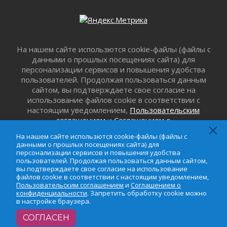
01 августа 2026
Все силы в кулак
01 августа 2026
Айда на пляж!
На нашем сайте использются cookie-файлы (файлы с
01 августа 2026
данными о прошлых посещениях сайта) для
Один в поле — не воин
персонализации сервисов и повышения удобства
01 августа 2026
пользователей. Продолжая пользоваться данным
Пик топливного кризиса в регионе прошёл
сайтом, вы подтверждаете свое согласие на
31 июля 2026
использование файлов cookie в соответствии с
настоящим уведомлением,
Пользовательским
О мужестве, долге и стойкости
соглашением
и
Соглашением о
31 июля 2026
конфиденциальности
. Запретить обработку cookie
Ленинградцы — бойцам «Барс-Ленинградец»
На нашем сайте использются cookie-файлы (файлы с
можно в настройке браузера.
данными о прошлых посещениях сайта) для
31 июля 2026
персонализации сервисов и повышения удобства
Маршрутами будущего — к заветной цели
пользователей. Продолжая пользоваться данным сайтом,
вы подтверждаете свое согласие на использование
31 июля 2026
файлов cookie в соответствии с настоящим уведомлением,
«Корвет» на страже
Пользовательским соглашением
и
Соглашением о
конфиденциальности
. Запретить обработку cookie можно
31 июля 2026
в настройке браузера.
Правила для жизни
СОГЛАСЕН
31 июля 2026