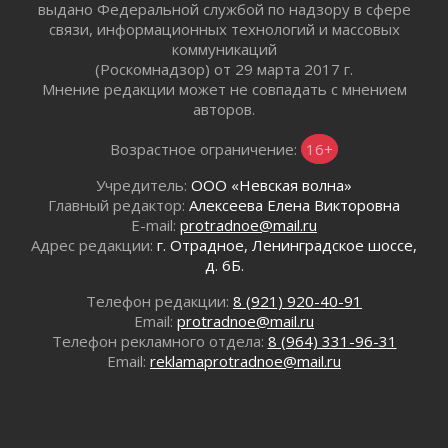
выдано Федеральной службой по надзору в сфере
Юхла, мука, кантеле и Водяной
связи, информационных технологий и массовых
01 августа 2026
коммуникаций
(Роскомнадзор) от 29 марта 2017 г.
Лето катится с горки
Мнение редакции может не совпадать с мнением
01 августа 2026
авторов.
В Ленобласти открылась экспозиция к 150-
летию Билибина
Возрастное ограничение:
16+
01 августа 2026
Учредитель:
ООО «Невская волна»
Лето без гаджетов
Главный редактор:
Алексеева Елена Викторовна
01 августа 2026
E-mail:
protradnoe@mail.ru
Болезнь девственниц и вампиров
Адрес редакции:
г. Отрадное, Ленинградское шоссе,
01 августа 2026
д. 6Б.
Безмолвный крик о помощи
Телефон редакции:
8 (921) 920-40-91
01 августа 2026
Email:
protradnoe@mail.ru
В музей всей семьёй
Телефон рекламного отдела:
8 (964) 331-96-31
01 августа 2026
Email:
reklamaprotradnoe@mail.ru
Без заявлений и очередей
01 августа 2026
Не женское это дело...уверены?