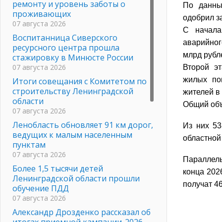
ремонту и уровень заботы о
По данны
проживающих
одобрил з
07 августа 2026
С начала
Воспитанница Сиверского
аварийног
ресурсного центра прошла
млрд рубл
стажировку в Минюсте России
07 августа 2026
Второй э
жилых по
Итоги совещания с Комитетом по
строительству Ленинградской
жителей в
области
Общий объ
07 августа 2026
Ленобласть обновляет 91 км дорог,
Из них 53
ведущих к малым населенным
областной
пунктам
07 августа 2026
Параллель
Более 1,5 тысячи детей
конца 202
Ленинградской области прошли
получат 46
обучение ПДД
07 августа 2026
Александр Дрозденко рассказал об
итогах приемной кампании-2026