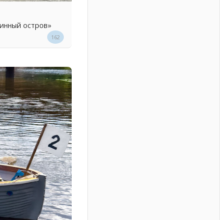
линный остров»
162