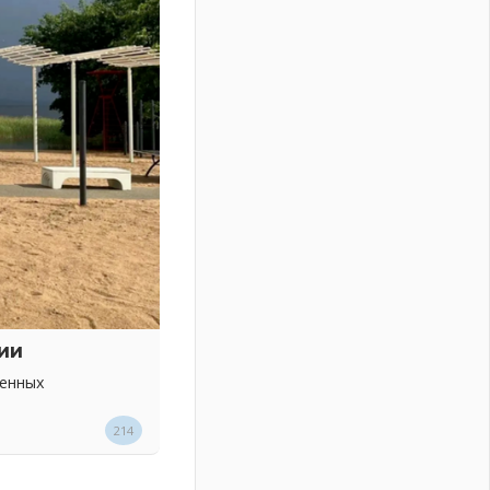
ии
венных
214