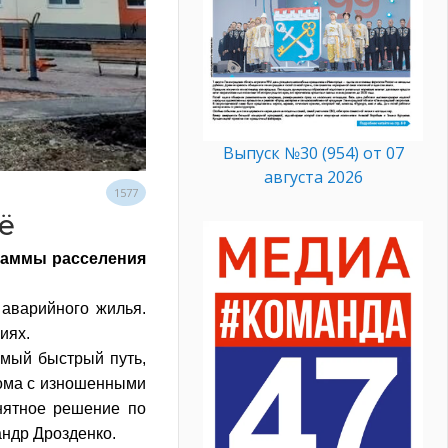
Выпуск №30 (954) от 07
августа 2026
1577
ё
граммы расселения
 аварийного жилья.
иях.
амый быстрый путь,
Дома с изношенными
нятное решение по
андр Дрозденко.