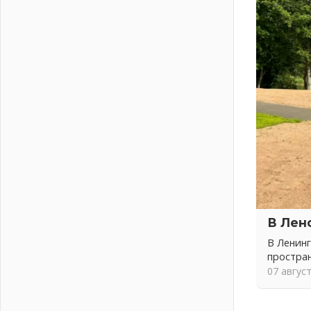
04 августа 2026
Никакого принуждения, только
письменное согласие
04 августа 2026
Без риска для здоровья и кошелька
04 августа 2026
Важная информация
04 августа 2026
Что делать со сбережениями
04 августа 2026
Награды нашли строителей
03 августа 2026
Ленобласть повышает
производительность труда в ЖКХ
В Лен
03 августа 2026
В Ленинг
Поддержка волонтерских
простра
объединений
07 авгус
03 августа 2026
Ладожский мост полностью