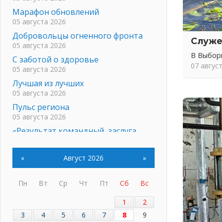
Марафон обновлений
05 августа 2026
Добровольцы огненного фронта
Служе
05 августа 2026
В Выбор
С заботой о здоровье
07 авгус
05 августа 2026
Лучшая из лучших
05 августа 2026
Пульс региона
05 августа 2026
«Результат командный, заслуга
каждого ведомства и
муниципалитета»
«
Август 2026
»
05 августа 2026
Вдохновлять, просвещать и
Пн
Вт
Ср
Чт
Пт
Сб
Вс
объединять!
05 августа 2026
1
2
Не оставят в беде
3
4
5
6
7
8
9
05 августа 2026