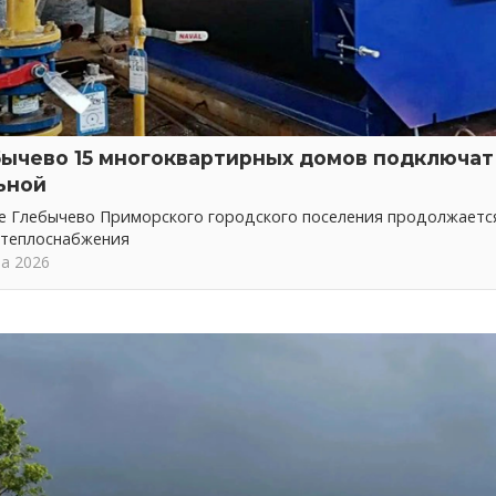
бычево 15 многоквартирных домов подключат 
ьной
ке Глебычево Приморского городского поселения продолжает
 теплоснабжения
та 2026