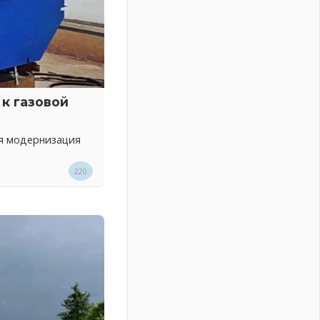
к газовой
ся модернизация
220