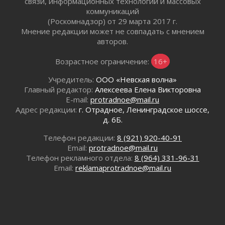
связи, информационных технологий и массовых
30 июля 2026
коммуникаций
Ладожский мост на трассе «Кола» полностью
(Роскомнадзор) от 29 марта 2017 г.
закроют для движения в ночь на 31 июля
Мнение редакции может не совпадать с мнением
30 июля 2026
авторов.
Волейболисты из Всеволожского района
Возрастное ограничение:
16+
представят Ленинградскую область на
всероссийском финале в Москве
Учредитель:
ООО «Невская волна»
30 июля 2026
Главный редактор:
Алексеева Елена Викторовна
«Кубок Защитников Отечества» для
E-mail:
protradnoe@mail.ru
ветеранов СВО стартовал в Выборге
Адрес редакции:
г. Отрадное, Ленинградское шоссе,
30 июля 2026
д. 6Б.
Заблудившегося пенсионера вывели из леса в
Телефон редакции:
8 (921) 920-40-91
Тосненском районе
Email:
protradnoe@mail.ru
30 июля 2026
Телефон рекламного отдела:
8 (964) 331-96-31
Редкие птенцы козодоя вылупились во
Email:
reklamaprotradnoe@mail.ru
Всеволожском районе Ленобласти
30 июля 2026
Изменение расписания 565 автобуса
30 июля 2026
Объявлена продажа инвестиционных паев