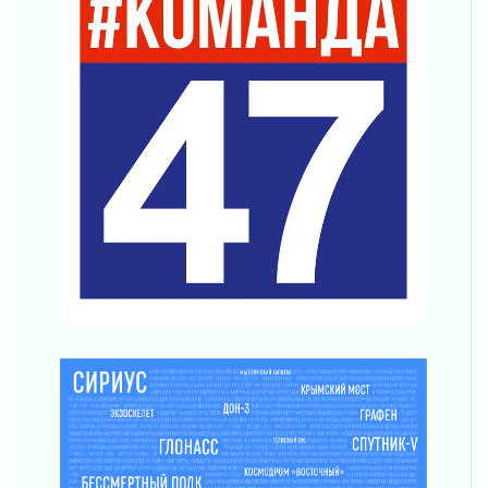
Безмолвный крик о помощи
01 августа 2026
В музей всей семьёй
01 августа 2026
Без заявлений и очередей
01 августа 2026
Не женское это дело...уверены?
01 августа 2026
Все силы в кулак
01 августа 2026
Айда на пляж!
01 августа 2026
Один в поле — не воин
01 августа 2026
Пик топливного кризиса в регионе прошёл
31 июля 2026
О мужестве, долге и стойкости
31 июля 2026
Ленинградцы — бойцам «Барс-Ленинградец»