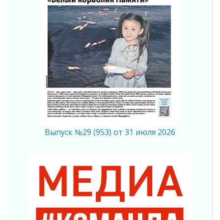
отправили на реставрацию
02 августа 2026
Ленобласть внедрила передовую подготовку
операторов БПЛА
02 августа 2026
В Ивангороде появилась «Избушка-
воробушка»
02 августа 2026
Юхла, мука, кантеле и Водяной
01 августа 2026
Лето катится с горки
Выпуск №29 (953) от 31 июля 2026
01 августа 2026
В Ленобласти открылась экспозиция к 150-
летию Билибина
01 августа 2026
Лето без гаджетов
01 августа 2026
Болезнь девственниц и вампиров
01 августа 2026