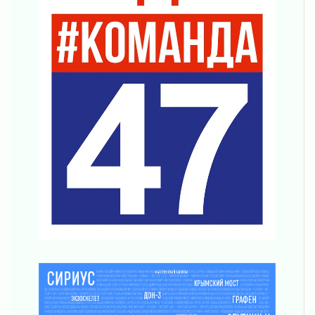
Маршрутами будущего — к заветной цели
31 июля 2026
«Корвет» на страже
31 июля 2026
Правила для жизни
31 июля 2026
С рабочим визитом
31 июля 2026
В Шлиссельбурге прошла акция «Белый
кораблик Памяти»
31 июля 2026
Новые возможности для творчества
31 июля 2026
За сухими цифрами — реальная жизнь
31 июля 2026
От инженера-создателя к волонтёрам
«Созидателям»
31 июля 2026
Генеральная репетиция векового юбилея