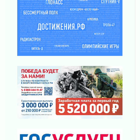
31 июля 2026
Открытое сердце и стремление делать добро
31 июля 2026
Давайте разберемся!
30 июля 2026
Круглую ригу в Гатчине отреставрируют в
2027 году
30 июля 2026
Путешествие к западным рубежам
30 июля 2026
Лаголовская общеобразовательная школа
откроется к концу сентября
30 июля 2026
Ленобласть наводит порядок на дорогах и в
перевозках
30 июля 2026
Комфортное лето: в Ленобласти 30 июля
ожидается теплая и сухая погода
30 июля 2026