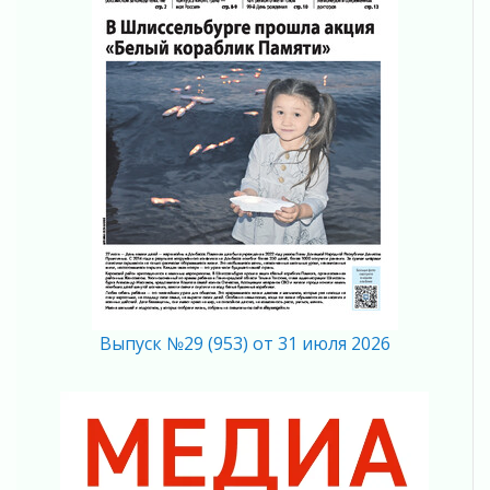
01 августа 2026
В музей всей семьёй
01 августа 2026
Без заявлений и очередей
01 августа 2026
Не женское это дело...уверены?
01 августа 2026
Все силы в кулак
01 августа 2026
Айда на пляж!
01 августа 2026
Один в поле — не воин
01 августа 2026
Выпуск №29 (953) от 31 июля 2026
Пик топливного кризиса в регионе прошёл
31 июля 2026
О мужестве, долге и стойкости
31 июля 2026
Ленинградцы — бойцам «Барс-Ленинградец»
31 июля 2026