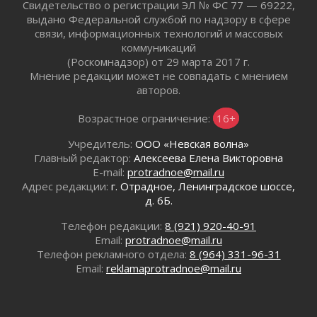
Свидетельство о регистрации ЭЛ № ФС 77 — 69222,
Пик топливного кризиса в Ленинградской
выдано Федеральной службой по надзору в сфере
области прошёл
связи, информационных технологий и массовых
29 июля 2026
коммуникаций
Ленобласть вошла в двадцатку лидеров по
(Роскомнадзор) от 29 марта 2017 г.
освещению нацпроектов в СМИ
Мнение редакции может не совпадать с мнением
29 июля 2026
авторов.
Легкоатлеты Ленинградской области вошли в
Возрастное ограничение:
16+
пятерку сильнейших на Первенстве России
29 июля 2026
Учредитель:
ООО «Невская волна»
Сотрудница почты в Кингисеппе
Главный редактор:
Алексеева Елена Викторовна
инсценировала пожар после кражи почти
E-mail:
protradnoe@mail.ru
полумиллиона рублей
Адрес редакции:
г. Отрадное, Ленинградское шоссе,
29 июля 2026
д. 6Б.
С помощью камер в Ленобласти выписали
Телефон редакции:
8 (921) 920-40-91
штрафов на 17 миллионов рублей за сброс
Email:
protradnoe@mail.ru
мусора
Телефон рекламного отдела:
8 (964) 331-96-31
29 июля 2026
Email:
reklamaprotradnoe@mail.ru
Региональная сеть контейнерных площадок
Ленобласти пополнится еще 300 объектами к
2027 году