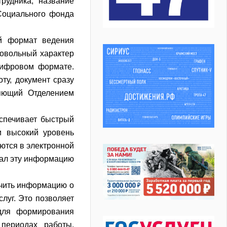
рудника, название
 Социального фонда
ый формат ведения
ровольный характер
цифровом формате.
ту, документ сразу
ляющий Отделением
еспечивает быстрый
и высокий уровень
ются в электронной
едал эту информацию
учить информацию о
слуг. Это позволяет
для формирования
периодах работы,