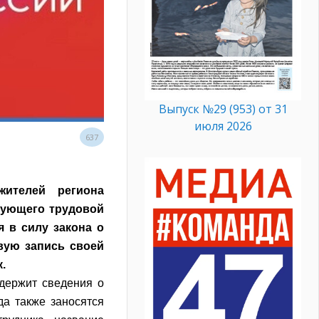
Выпуск №29 (953) от 31
июля 2026
637
ителей региона
рующего трудовой
я в силу закона о
вую запись своей
.
одержит сведения о
да также заносятся