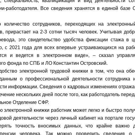
, специальность, квалификация и вид деятельности сот
ии-работодателя. Все сведения хранятся в единой базе
о количество сотрудников, переходящих на электронн
в, прирастает на 2-3 сотни тысяч человек. Учитывая доб
ревода, это свидетельство удобства фиксации стажа в 
о, с 2021 года для всех впервые устраивающихся на рабо
тся и ведется в электронном виде», – сказал управ
го фонда по СПБ и ЛО Константин Островский.
добство электронной трудовой книжки в том, что она об
 данным о профессиональной деятельности сотрудника 
сти информации. Сведения о кадровых изменениях отража
течение нескольких дней после того, как работодатель пер
льное Отделение СФР.
 электронной книжки работник может легко и быстро пол
довой деятельности через личный кабинет на портале госу
ерять точность вносимых данных, что крайне важно 
пенсии человека. Так можно проверить сведения о 