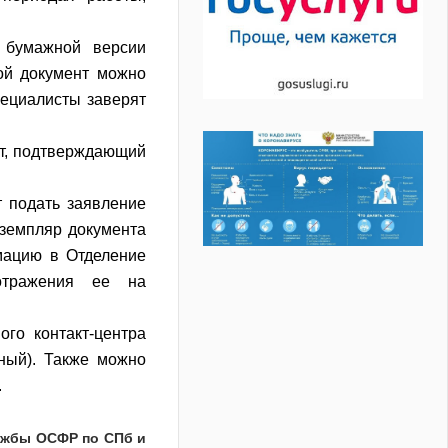
 бумажной версии
ой документ можно
пециалисты заверят
нт, подтверждающий
 подать заявление
кземпляр документа
мацию в Отделение
отражения ее на
го контакт-центра
ный). Также можно
.
 по СПб и