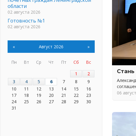
области
02 августа 2026
Готовность №1
02 августа 2026
Километровые столбы «Дороги
жизни» отправили на реставрацию
«
Август 2026
»
02 августа 2026
Ленобласть внедрила передовую
подготовку операторов БПЛА
Пн
Вт
Ср
Чт
Пт
Сб
Вс
02 августа 2026
Стань
1
2
В Ивангороде появилась
Александ
3
4
5
6
7
8
9
«Избушка-воробушка»
соглаше
02 августа 2026
10
11
12
13
14
15
16
06 авгус
17
18
19
20
21
22
23
Юхла, мука, кантеле и Водяной
24
25
26
27
28
29
30
01 августа 2026
31
Лето катится с горки
01 августа 2026
В Ленобласти открылась
экспозиция к 150-летию Билибина