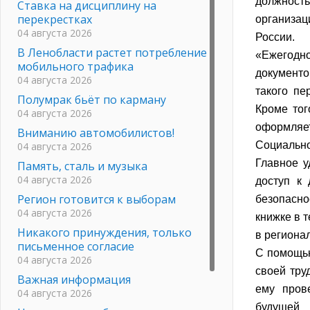
должность
Ставка на дисциплину на
перекрестках
организац
04 августа 2026
России.
В Ленобласти растет потребление
«Ежегодн
мобильного трафика
документо
04 августа 2026
такого пе
Полумрак бьёт по карману
Кроме тог
04 августа 2026
оформляе
Вниманию автомобилистов!
Социально
04 августа 2026
Главное у
Память, сталь и музыка
04 августа 2026
доступ к
Регион готовится к выборам
безопасно
04 августа 2026
книжке в 
Никакого принуждения, только
в региона
письменное согласие
С помощью
04 августа 2026
своей тру
Важная информация
ему пров
04 августа 2026
будущей 