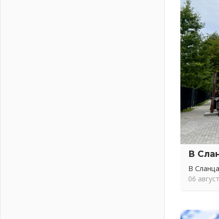
01 августа 2026
Лето без гаджетов
01 августа 2026
Болезнь девственниц и вампиров
01 августа 2026
Безмолвный крик о помощи
01 августа 2026
В музей всей семьёй
01 августа 2026
Без заявлений и очередей
01 августа 2026
Не женское это дело...уверены?
01 августа 2026
В Сла
Все силы в кулак
01 августа 2026
В Сланца
06 авгус
Айда на пляж!
01 августа 2026
Один в поле — не воин
01 августа 2026