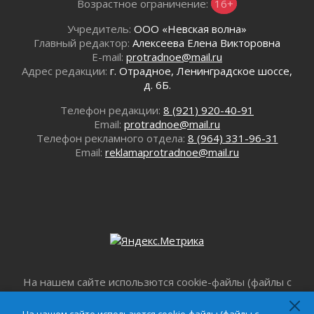
Возрастное ограничение:
16+
воробушка»
02 августа 2026
Учредитель:
ООО «Невская волна»
Юхла, мука, кантеле и Водяной
Главный редактор:
Алексеева Елена Викторовна
01 августа 2026
E-mail:
protradnoe@mail.ru
Адрес редакции:
г. Отрадное, Ленинградское шоссе,
Лето катится с горки
д. 6Б.
01 августа 2026
В Ленобласти открылась экспозиция к 150-
Телефон редакции:
8 (921) 920-40-91
летию Билибина
Email:
protradnoe@mail.ru
01 августа 2026
Телефон рекламного отдела:
8 (964) 331-96-31
Email:
reklamaprotradnoe@mail.ru
Лето без гаджетов
01 августа 2026
Болезнь девственниц и вампиров
01 августа 2026
Безмолвный крик о помощи
01 августа 2026
В музей всей семьёй
01 августа 2026
На нашем сайте использются cookie-файлы (файлы с
Без заявлений и очередей
данными о прошлых посещениях сайта) для
01 августа 2026
персонализации сервисов и повышения удобства