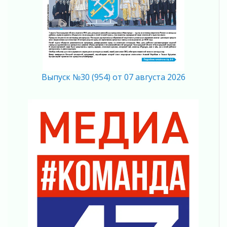
Вниманию автомобилистов!
04 августа 2026
Память, сталь и музыка
04 августа 2026
Регион готовится к выборам
04 августа 2026
Никакого принуждения, только письменное
Выпуск №30 (954) от 07 августа 2026
согласие
04 августа 2026
Без риска для здоровья и кошелька
04 августа 2026
Важная информация
04 августа 2026
Что делать со сбережениями
04 августа 2026
Награды нашли строителей
03 августа 2026
Ленобласть повышает производительность
труда в ЖКХ
03 августа 2026