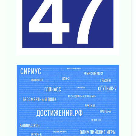
Поддержка волонтерских объединений
03 августа 2026
Ладожский мост полностью закроют на два
часа
03 августа 2026
Музеи Ленобласти обновляют пространства
03 августа 2026
Новая площадка: 2027
03 августа 2026
Часть медиков в Ленобласти сможет
рассчитывать на доплату от региона
03 августа 2026
За сутки в Ленинградской области
ликвидировали 10 пожаров
03 августа 2026
Клюква наливается, но в корзинку пока не
просится
03 августа 2026
Строительные компании Ленобласти