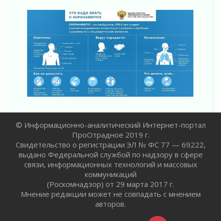
счетах
02 августа 2026
Пропавшего подростка нашли в Кировском
районе Ленобласти
02 августа 2026
Жителям Ленобласти напомнили, как
действовать при укусе клеща
02 августа 2026
В Ивангороде назвали новых почетных
граждан Ленинградской области
02 августа 2026
© Информационно-аналитический Интернет-портал
Готовность №1
ПроОтрадное 2019 г.
02 августа 2026
Свидетельство о регистрации ЭЛ № ФС 77 — 69222,
Километровые столбы «Дороги жизни»
выдано Федеральной службой по надзору в сфере
отправили на реставрацию
связи, информационных технологий и массовых
02 августа 2026
коммуникаций
Ленобласть внедрила передовую подготовку
(Роскомнадзор) от 29 марта 2017 г.
операторов БПЛА
Мнение редакции может не совпадать с мнением
02 августа 2026
авторов.
В Ивангороде появилась «Избушка-