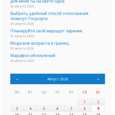
Для меня ты на свете одна
05 августа 2026
Выбрать удобный способ голосования
помогут Госуслуги
05 августа 2026
Планируйте свой маршрут заранее
05 августа 2026
Мода вне возраста и границ
05 августа 2026
Марафон обновлений
05 августа 2026
Добровольцы огненного фронта
05 августа 2026
«
Август 2026
»
С заботой о здоровье
05 августа 2026
Лучшая из лучших
Пн
Вт
Ср
Чт
Пт
Сб
Вс
05 августа 2026
1
2
Пульс региона
3
4
5
6
7
8
9
05 августа 2026
10
11
12
13
14
15
16