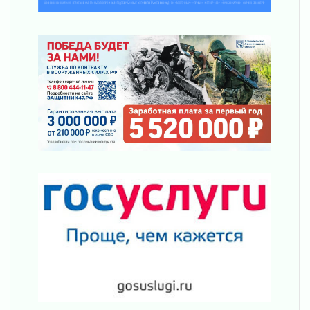
подняли зарплаты почти на 40% за год
03 августа 2026
Шесть новых жизней в честь дня рождения
Ленинградской области
03 августа 2026
Уроки безопасности для детей и взрослых
03 августа 2026
Ленобласть отмечает День Воздушно-
десантных войск
02 августа 2026
«Активное лето»
02 августа 2026
Ленобласть отметила заслуги жителей перед
регионом и страной
02 августа 2026
Ладога — не пруд
02 августа 2026
ПСК через Гослуслуги напомнит жителям
Ленинградской области о неоплаченных