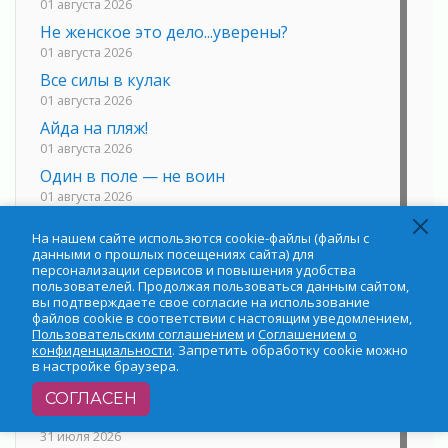
01 августа 2026
Не женское это дело...уверены?
01 августа 2026
Все силы в кулак
01 августа 2026
Айда на пляж!
01 августа 2026
Один в поле — не воин
01 августа 2026
Пик топливного кризиса в регионе прошёл
На нашем сайте использются cookie-файлы (файлы с
31 июля 2026
данными о прошлых посещениях сайта) для
О мужестве, долге и стойкости
персонализации сервисов и повышения удобства
пользователей. Продолжая пользоваться данным сайтом,
31 июля 2026
вы подтверждаете свое согласие на использование
Ленинградцы — бойцам «Барс-Ленинградец»
файлов cookie в соответствии с настоящим уведомлением,
Пользовательским соглашением
и
Соглашением о
31 июля 2026
конфиденциальности
. Запретить обработку cookie можно
Маршрутами будущего — к заветной цели
в настройке браузера.
31 июля 2026
СОГЛАСЕН
«Корвет» на страже
31 июля 2026