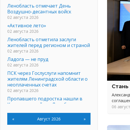
Ленобласть отмечает День
Воздушно-десантных войск
02 августа 2026
«Активное лето»
02 августа 2026
Ленобласть отметила заслуги
жителей перед регионом и страной
02 августа 2026
Ладога — не пруд
02 августа 2026
ПСК через Гослуслуги напомнит
жителям Ленинградской области о
неоплаченных счетах
Стань
02 августа 2026
Александ
Пропавшего подростка нашли в
соглаше
Кировском районе Ленобласти
06 авгус
02 августа 2026
Жителям Ленобласти напомнили,
«
Август 2026
»
как действовать при укусе клеща
02 августа 2026