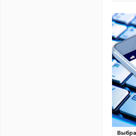
В Ленобласти открылась
экспозиция к 150-летию Билибина
01 августа 2026
Лето без гаджетов
01 августа 2026
Болезнь девственниц и вампиров
01 августа 2026
Безмолвный крик о помощи
01 августа 2026
В музей всей семьёй
01 августа 2026
Без заявлений и очередей
01 августа 2026
Не женское это дело...уверены?
01 августа 2026
Все силы в кулак
01 августа 2026
Айда на пляж!
Выбра
01 августа 2026