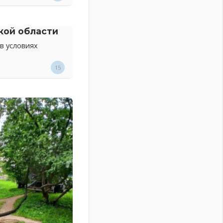
кой области
в условиях
15