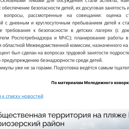
. Основными темами для обсуждения стали аспекты, на
 обеспечение безопасности детей, их досуговая занятость и
 вопросы, рассмотренные на совещании: оценка ст
й с дневным и круглосуточным пребыванием детей к ста
е требования к безопасности в детских лагерях (с до
тели Роспотребнадзора и МЧС); планирование работы в
 областной Межведомственной комиссии, назначенного на 
цент был сделан на вопросах трудовой занятости подростк
о предупреждению безнадзорности среди детей.
никулы уже не за горами. Подготовка ведётся самым тщате
По материалам Молодежного коворк
 к списку новостей