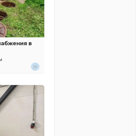
набжения в
м
29