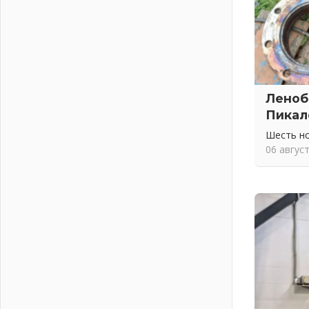
02 августа 2026
ПСК через Гослуслуги напомнит
жителям Ленинградской области о
неоплаченных счетах
02 августа 2026
Пропавшего подростка нашли в
Леноб
Кировском районе Ленобласти
02 августа 2026
Пикал
Жителям Ленобласти напомнили,
Шесть н
как действовать при укусе клеща
06 авгус
02 августа 2026
В Ивангороде назвали новых
почетных граждан Ленинградской
области
02 августа 2026
Готовность №1
02 августа 2026
Километровые столбы «Дороги
жизни» отправили на реставрацию
02 августа 2026