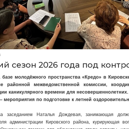
6
ий сезон 2026 года под конт
а базе молодёжного пространства «Кредо» в Кировск
ие районной межведомственной комиссии, коорд
ции каникулярного времени для несовершеннолетних.
— мероприятия по подготовке к летней оздоровитель
ла заседанием Наталья Дождевая, занимающая должн
теля администрации Кировского района, курирующая во