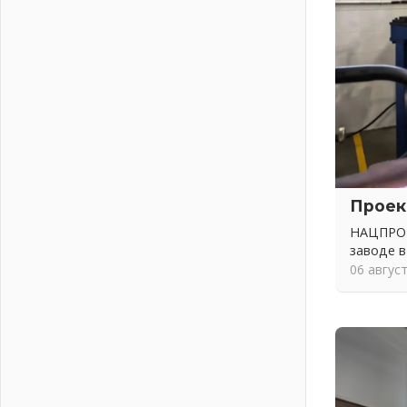
Ленобласть внедрила передовую
подготовку операторов БПЛА
02 августа 2026
В Ивангороде появилась
«Избушка-воробушка»
02 августа 2026
Юхла, мука, кантеле и Водяной
01 августа 2026
Лето катится с горки
01 августа 2026
Проек
В Ленобласти открылась
НАЦПРОЕ
экспозиция к 150-летию Билибина
заводе в
01 августа 2026
06 авгус
Лето без гаджетов
01 августа 2026
Болезнь девственниц и вампиров
01 августа 2026
Безмолвный крик о помощи
01 августа 2026