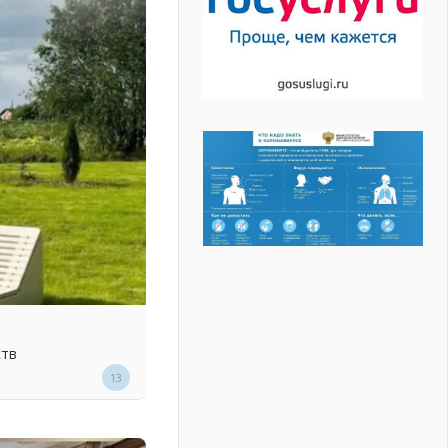
ств
13