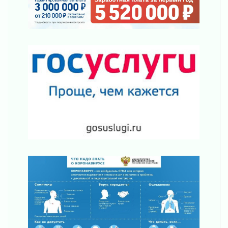
кораблик Памяти»
31 июля 2026
Новые возможности для творчества
31 июля 2026
За сухими цифрами — реальная жизнь
31 июля 2026
От инженера-создателя к волонтёрам
«Созидателям»
31 июля 2026
Генеральная репетиция векового юбилея
31 июля 2026
Открытое сердце и стремление делать добро
31 июля 2026
Давайте разберемся!
30 июля 2026
Круглую ригу в Гатчине отреставрируют в
2027 году
30 июля 2026
Путешествие к западным рубежам