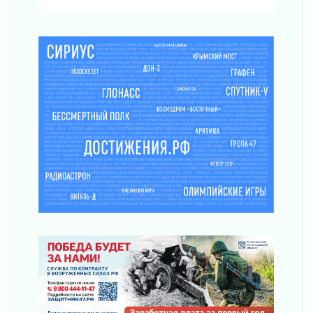
Айда на пляж!
01 августа 2026
Один в поле — не воин
01 августа 2026
Пик топливного кризиса в регионе прошёл
31 июля 2026
О мужестве, долге и стойкости
31 июля 2026
Ленинградцы — бойцам «Барс-Ленинградец»
31 июля 2026
Маршрутами будущего — к заветной цели
31 июля 2026
«Корвет» на страже
31 июля 2026
Правила для жизни
31 июля 2026
С рабочим визитом
31 июля 2026
В Шлиссельбурге прошла акция «Белый