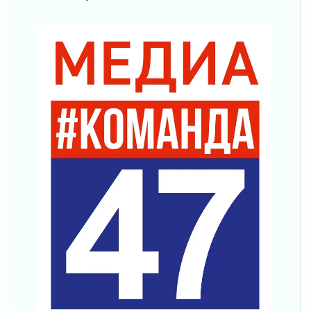
01 августа 2026
В Ленобласти открылась экспозиция к 150-
летию Билибина
01 августа 2026
Лето без гаджетов
01 августа 2026
Болезнь девственниц и вампиров
01 августа 2026
Безмолвный крик о помощи
01 августа 2026
В музей всей семьёй
01 августа 2026
Без заявлений и очередей
01 августа 2026
Не женское это дело...уверены?
01 августа 2026
Все силы в кулак
01 августа 2026