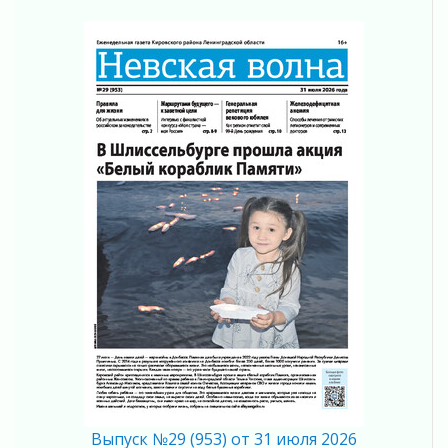
Жителям Ленобласти напомнили, как
действовать при укусе клеща
02 августа 2026
В Ивангороде назвали новых почетных
граждан Ленинградской области
02 августа 2026
Готовность №1
02 августа 2026
Километровые столбы «Дороги жизни»
отправили на реставрацию
02 августа 2026
Ленобласть внедрила передовую подготовку
операторов БПЛА
02 августа 2026
В Ивангороде появилась «Избушка-
воробушка»
02 августа 2026
Юхла, мука, кантеле и Водяной
01 августа 2026
Выпуск №29 (953) от 31 июля 2026
Лето катится с горки