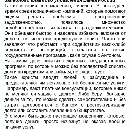
Западного главного управления Банка России
Такая история, к сожалению, типична. В последнее
время среди юридических компаний, которые помогают
людям решать проблемы с просроченной
задолженностью, появилось множество
недобросовестных – их называют «раздолжнителями».
Они обещают быстро и навсегда избавить человека от
долгов, не испортив кредитную историю. Часто они
заявляют, что работают «при содействии» каких-либо
ведомств и ассоциаций, ссылаются на некие
государственные программы, как в случае с Антоном.
На самом деле никаких секретных государственных
программ, по которым можно без последствий списать
долги по кредитам или займам, не существует.
Такие юристы вводят людей в заблуждение и
предоставляют им легальные, но бесполезные услуги.
Например, дают платные консультации, которые никак
не меняют ситуацию с долгом. Либо берут большие
деньги за то, что можно сделать самостоятельно и без
затрат: договориться с банком о реструктуризации
долга или составить заявление о банкротстве.
Это могут быть даже настоящие мошенники, которые,
получив деньги, просто исчезнут, не оказав вообще
никаких услуг.