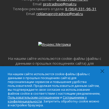
Заблудившегося пенсионера вывели из леса в
Email:
protradnoe@mail.ru
Тосненском районе
Телефон рекламного отдела:
8 (964) 331-96-31
30 июля 2026
Email:
reklamaprotradnoe@mail.ru
Редкие птенцы козодоя вылупились во
Всеволожском районе Ленобласти
30 июля 2026
Изменение расписания 565 автобуса
30 июля 2026
Объявлена продажа инвестиционных паев
29 июля 2026
На нашем сайте использются cookie-файлы (файлы с
Пик топливного кризиса в Ленинградской
данными о прошлых посещениях сайта) для
области прошёл
персонализации сервисов и повышения удобства
29 июля 2026
пользователей. Продолжая пользоваться данным
На нашем сайте использются cookie-файлы (файлы с
Ленобласть вошла в двадцатку лидеров по
сайтом, вы подтверждаете свое согласие на
данными о прошлых посещениях сайта) для
освещению нацпроектов в СМИ
персонализации сервисов и повышения удобства
использование файлов cookie в соответствии с
29 июля 2026
пользователей. Продолжая пользоваться данным сайтом,
настоящим уведомлением,
Пользовательским
вы подтверждаете свое согласие на использование
Легкоатлеты Ленинградской области вошли в
соглашением
и
Соглашением о
файлов cookie в соответствии с настоящим уведомлением,
пятерку сильнейших на Первенстве России
конфиденциальности
. Запретить обработку cookie
Пользовательским соглашением
и
Соглашением о
конфиденциальности
. Запретить обработку cookie можно
29 июля 2026
можно в настройке браузера.
в настройке браузера.
Сотрудница почты в Кингисеппе