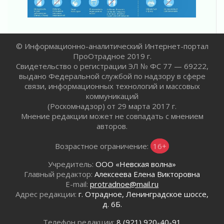
30 июля 2026
Лаголовская общеобразовательная школа
откроется к концу сентября
30 июля 2026
© Информационно-аналитический Интернет-портал
Ленобласть наводит порядок на дорогах и в
ПроОтрадное 2019 г.
перевозках
Свидетельство о регистрации ЭЛ № ФС 77 — 69222,
30 июля 2026
выдано Федеральной службой по надзору в сфере
Комфортное лето: в Ленобласти 30 июля
связи, информационных технологий и массовых
ожидается теплая и сухая погода
коммуникаций
30 июля 2026
(Роскомнадзор) от 29 марта 2017 г.
Мнение редакции может не совпадать с мнением
Ладожский мост на трассе «Кола» полностью
авторов.
закроют для движения в ночь на 31 июля
30 июля 2026
Возрастное ограничение:
16+
Волейболисты из Всеволожского района
представят Ленинградскую область на
Учредитель:
ООО «Невская волна»
всероссийском финале в Москве
Главный редактор:
Алексеева Елена Викторовна
30 июля 2026
E-mail:
protradnoe@mail.ru
Адрес редакции:
г. Отрадное, Ленинградское шоссе,
«Кубок Защитников Отечества» для
д. 6Б.
ветеранов СВО стартовал в Выборге
30 июля 2026
Телефон редакции:
8 (921) 920-40-91