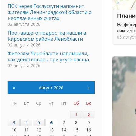
ПСК через Гослуслуги напомнит
жителям Ленинградской области о
Плани
неоплаченных счетах
02 августа 2026
На федер
ликвида
Пропавшего подростка нашли в
05 авгус
Кировском районе Ленобласти
02 августа 2026
Жителям Ленобласти напомнили,
как действовать при укусе клеща
02 августа 2026
В Ивангороде назвали новых
почетных граждан Ленинградской
области
«
Август 2026
»
02 августа 2026
Готовность №1
Пн
Вт
Ср
Чт
Пт
Сб
Вс
02 августа 2026
1
2
Километровые столбы «Дороги
жизни» отправили на реставрацию
3
4
5
6
7
8
9
02 августа 2026
10
11
12
13
14
15
16
Ленобласть внедрила передовую