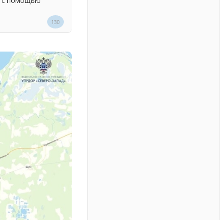
х с помощью
130