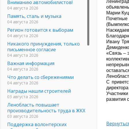
Ленинград
Вниманию автомобилистов!
объявлены
04 августа 2026
Марии Куц
Память, сталь и музыка
Почетные
04 августа 2026
(Вымпелк
Регион готовится к выборам
Наскидаев
04 августа 2026
Благодарн
Ивану Тря
Никакого принуждения, только
Демиденко
письменное согласие
«Связь – 
04 августа 2026
коллектив
Важная информация
непрерыв
04 августа 2026
оставать
Ленобласт
Что делать со сбережениями
С приветс
04 августа 2026
директора
Награды нашли строителей
Участник
03 августа 2026
развития с
Ленобласть повышает
производительность труда в ЖКХ
03 августа 2026
Вернуться
Поддержка волонтерских