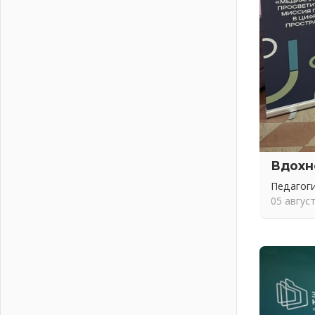
01 августа 2026
Без заявлений и очередей
01 августа 2026
Не женское это дело...уверены?
01 августа 2026
Все силы в кулак
01 августа 2026
Айда на пляж!
01 августа 2026
Один в поле — не воин
Вдохн
01 августа 2026
Педагоги
Пик топливного кризиса в регионе
05 авгус
прошёл
31 июля 2026
О мужестве, долге и стойкости
31 июля 2026
Ленинградцы — бойцам «Барс-
Ленинградец»
31 июля 2026