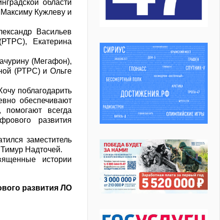
нградской области
 Максиму Кужлеву и
лександр Васильев
РТРС), Екатерина
ачурину (Мегафон),
ной (РТРС) и Ольге
 Хочу поблагодарить
евно обеспечивают
, помогают всегда
фрового развития
тился заместитель
 Тимур Надточей.
священные истории
вого развития ЛО