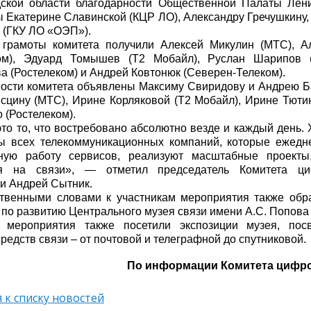
ской области благодарности Общественной Палаты Лени
 Екатерине Славинской (КЦР ЛО), Александру Гречушкину,
 (ГКУ ЛО «ОЭП»).
 грамоты комитета получили Алексей Микулин (МТС), А
ом), Эдуард Томышев (Т2 Мобайл), Руслан Шарипов (
а (Ростелеком) и Андрей Ковтонюк (Северен-Телеком).
ости комитета объявлены Максиму Свиридову и Андрею Б
сцину (МТС), Ирине Корляковой (Т2 Мобайл), Ирине Тюти
 (Ростелеком).
это то, что востребовано абсолютно везде и каждый день.
ы всех телекоммуникационных компаний, которые ежедн
ную работу сервисов, реализуют масштабные проекты
ся на связи», — отметил председатель Комитета ци
и Андрей Сытник.
твенными словами к участникам мероприятия также обра
 по развитию Центрального музея связи имени А.С. Попова
и мероприятия также посетили экспозиции музея, по
редств связи – от почтовой и телеграфной до спутниковой.
По информации Комитета цифро
 к списку новостей