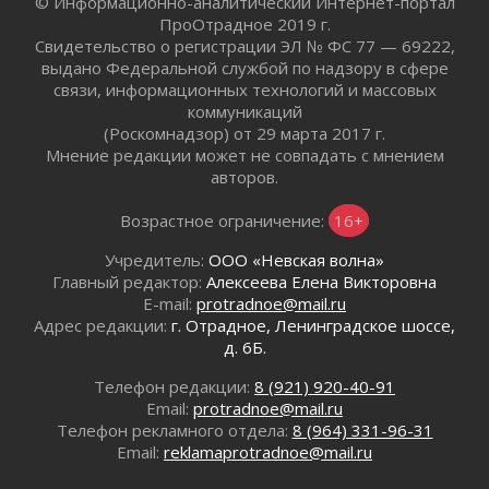
© Информационно-аналитический Интернет-портал
30 июля 2026
ПроОтрадное 2019 г.
Комфортное лето: в Ленобласти 30 июля
Свидетельство о регистрации ЭЛ № ФС 77 — 69222,
ожидается теплая и сухая погода
выдано Федеральной службой по надзору в сфере
связи, информационных технологий и массовых
30 июля 2026
коммуникаций
Ладожский мост на трассе «Кола» полностью
(Роскомнадзор) от 29 марта 2017 г.
закроют для движения в ночь на 31 июля
Мнение редакции может не совпадать с мнением
30 июля 2026
авторов.
Волейболисты из Всеволожского района
представят Ленинградскую область на
Возрастное ограничение:
16+
всероссийском финале в Москве
Учредитель:
ООО «Невская волна»
30 июля 2026
Главный редактор:
Алексеева Елена Викторовна
«Кубок Защитников Отечества» для
E-mail:
protradnoe@mail.ru
ветеранов СВО стартовал в Выборге
Адрес редакции:
г. Отрадное, Ленинградское шоссе,
30 июля 2026
д. 6Б.
Заблудившегося пенсионера вывели из леса в
Тосненском районе
Телефон редакции:
8 (921) 920-40-91
Email:
protradnoe@mail.ru
30 июля 2026
Телефон рекламного отдела:
8 (964) 331-96-31
Редкие птенцы козодоя вылупились во
Email:
reklamaprotradnoe@mail.ru
Всеволожском районе Ленобласти
30 июля 2026