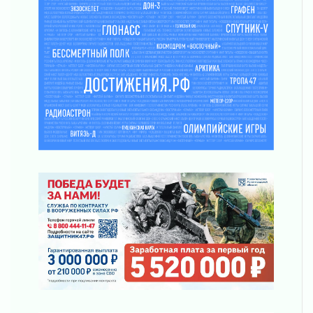
О мужестве, долге и стойкости
31 июля 2026
Ленинградцы — бойцам «Барс-Ленинградец»
31 июля 2026
Маршрутами будущего — к заветной цели
31 июля 2026
«Корвет» на страже
31 июля 2026
Правила для жизни
31 июля 2026
С рабочим визитом
31 июля 2026
В Шлиссельбурге прошла акция «Белый
кораблик Памяти»
31 июля 2026
Новые возможности для творчества
31 июля 2026
За сухими цифрами — реальная жизнь
31 июля 2026