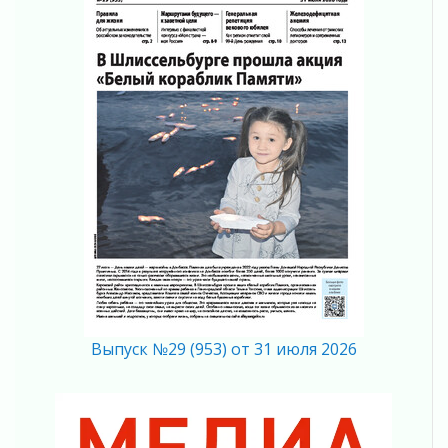
Готовность №1
02 августа 2026
Километровые столбы «Дороги жизни»
отправили на реставрацию
02 августа 2026
Ленобласть внедрила передовую подготовку
операторов БПЛА
02 августа 2026
В Ивангороде появилась «Избушка-
воробушка»
02 августа 2026
Юхла, мука, кантеле и Водяной
01 августа 2026
Лето катится с горки
01 августа 2026
Выпуск №29 (953) от 31 июля 2026
В Ленобласти открылась экспозиция к 150-
летию Билибина
01 августа 2026
Лето без гаджетов