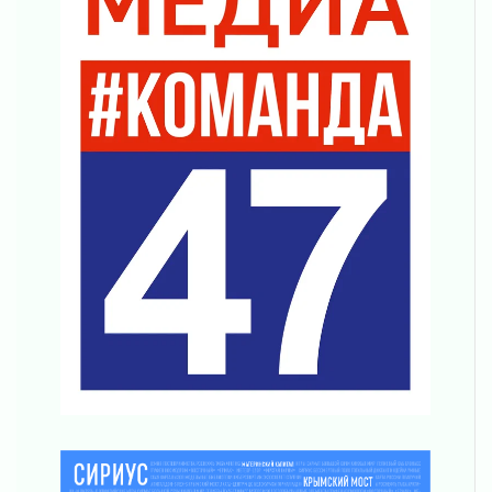
01 августа 2026
Болезнь девственниц и вампиров
01 августа 2026
Безмолвный крик о помощи
01 августа 2026
В музей всей семьёй
01 августа 2026
Без заявлений и очередей
01 августа 2026
Не женское это дело...уверены?
01 августа 2026
Все силы в кулак
01 августа 2026
Айда на пляж!
01 августа 2026
Один в поле — не воин
01 августа 2026
Пик топливного кризиса в регионе прошёл
31 июля 2026