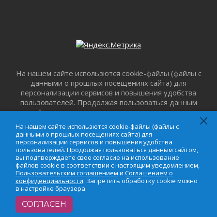
Изменение расписания 565 автобуса
30 июля 2026
Объявлена продажа инвестиционных паев
29 июля 2026
Пик топливного кризиса в Ленинградской
области прошёл
На нашем сайте использются cookie-файлы (файлы с
29 июля 2026
данными о прошлых посещениях сайта) для
Ленобласть вошла в двадцатку лидеров по
персонализации сервисов и повышения удобства
освещению нацпроектов в СМИ
пользователей. Продолжая пользоваться данным
29 июля 2026
сайтом, вы подтверждаете свое согласие на
использование файлов cookie в соответствии с
Легкоатлеты Ленинградской области вошли в
На нашем сайте использются cookie-файлы (файлы с
настоящим уведомлением,
Пользовательским
пятерку сильнейших на Первенстве России
данными о прошлых посещениях сайта) для
соглашением
и
Соглашением о
персонализации сервисов и повышения удобства
29 июля 2026
пользователей. Продолжая пользоваться данным сайтом,
конфиденциальности
. Запретить обработку cookie
Сотрудница почты в Кингисеппе
вы подтверждаете свое согласие на использование
можно в настройке браузера.
файлов cookie в соответствии с настоящим уведомлением,
инсценировала пожар после кражи почти
Пользовательским соглашением
и
Соглашением о
полумиллиона рублей
конфиденциальности
. Запретить обработку cookie можно
29 июля 2026
в настройке браузера.
С помощью камер в Ленобласти выписали
СОГЛАСЕН
штрафов на 17 миллионов рублей за сброс