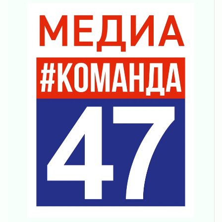
подняли зарплаты почти на 40% за год
03 августа 2026
Шесть новых жизней в честь дня рождения
Ленинградской области
03 августа 2026
Уроки безопасности для детей и взрослых
03 августа 2026
Ленобласть отмечает День Воздушно-
десантных войск
02 августа 2026
«Активное лето»
02 августа 2026
Ленобласть отметила заслуги жителей перед
регионом и страной
02 августа 2026
Ладога — не пруд
02 августа 2026
ПСК через Гослуслуги напомнит жителям
Ленинградской области о неоплаченных
счетах