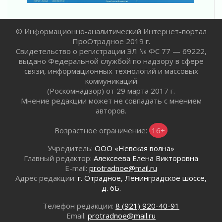
Не женское это дело...уверены?
01 августа 2026
Все силы в кулак
© Информационно-аналитический Интернет-портал
01 августа 2026
ПроОтрадное 2019 г.
Айда на пляж!
Свидетельство о регистрации ЭЛ № ФС 77 — 69222,
выдано Федеральной службой по надзору в сфере
01 августа 2026
связи, информационных технологий и массовых
Один в поле — не воин
коммуникаций
01 августа 2026
(Роскомнадзор) от 29 марта 2017 г.
Пик топливного кризиса в регионе прошёл
Мнение редакции может не совпадать с мнением
31 июля 2026
авторов.
О мужестве, долге и стойкости
Возрастное ограничение:
16+
31 июля 2026
Ленинградцы — бойцам «Барс-Ленинградец»
Учредитель:
ООО «Невская волна»
31 июля 2026
Главный редактор:
Алексеева Елена Викторовна
E-mail:
protradnoe@mail.ru
Маршрутами будущего — к заветной цели
Адрес редакции:
г. Отрадное, Ленинградское шоссе,
31 июля 2026
д. 6Б.
«Корвет» на страже
31 июля 2026
Телефон редакции:
8 (921) 920-40-91
Email:
protradnoe@mail.ru
Правила для жизни