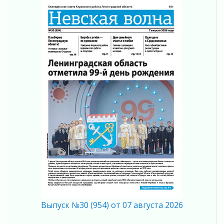
Поддержка волонтерских объединений
03 августа 2026
Ладожский мост полностью закроют на два
часа
03 августа 2026
Музеи Ленобласти обновляют пространства
03 августа 2026
Новая площадка: 2027
03 августа 2026
Часть медиков в Ленобласти сможет
рассчитывать на доплату от региона
03 августа 2026
За сутки в Ленинградской области
ликвидировали 10 пожаров
03 августа 2026
Клюква наливается, но в корзинку пока не
просится
03 августа 2026
Выпуск №30 (954) от 07 августа 2026
Строительные компании Ленобласти