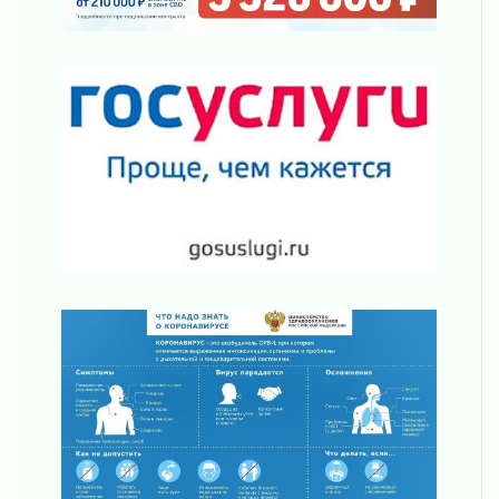
воробушка»
02 августа 2026
Юхла, мука, кантеле и Водяной
01 августа 2026
Лето катится с горки
01 августа 2026
В Ленобласти открылась экспозиция к 150-
летию Билибина
01 августа 2026
Лето без гаджетов
01 августа 2026
Болезнь девственниц и вампиров
01 августа 2026
Безмолвный крик о помощи
01 августа 2026
В музей всей семьёй
01 августа 2026
Без заявлений и очередей
01 августа 2026