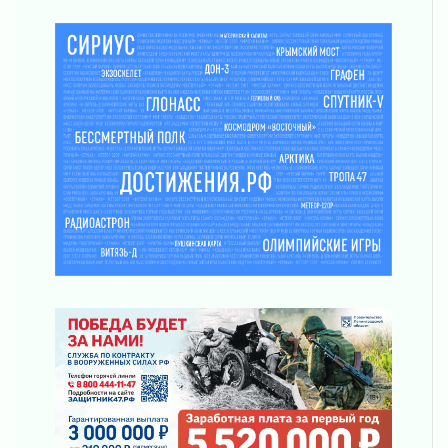
02 августа 2026
Пропавшего подростка нашли в Кировском
районе Ленобласти
02 августа 2026
Жителям Ленобласти напомнили, как
действовать при укусе клеща
02 августа 2026
В Ивангороде назвали новых почетных
граждан Ленинградской области
02 августа 2026
Готовность №1
02 августа 2026
Километровые столбы «Дороги жизни»
отправили на реставрацию
02 августа 2026
Ленобласть внедрила передовую подготовку
операторов БПЛА
02 августа 2026
В Ивангороде появилась «Избушка-