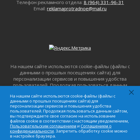
Телефон рекламного отдела:
8 (964) 331-96-31
31 июля 2026
Email:
reklamaprotradnoe@mail.ru
С рабочим визитом
31 июля 2026
В Шлиссельбурге прошла акция «Белый
кораблик Памяти»
31 июля 2026
Новые возможности для творчества
31 июля 2026
За сухими цифрами — реальная жизнь
На нашем сайте использются cookie-файлы (файлы с
31 июля 2026
данными о прошлых посещениях сайта) для
От инженера-создателя к волонтёрам
персонализации сервисов и повышения удобства
«Созидателям»
пользователей. Продолжая пользоваться данным
сайтом, вы подтверждаете свое согласие на
31 июля 2026
На нашем сайте использются cookie-файлы (файлы с
использование файлов cookie в соответствии с
Генеральная репетиция векового юбилея
данными о прошлых посещениях сайта) для
настоящим уведомлением,
Пользовательским
персонализации сервисов и повышения удобства
31 июля 2026
соглашением
и
Соглашением о
пользователей. Продолжая пользоваться данным сайтом,
Открытое сердце и стремление делать добро
конфиденциальности
. Запретить обработку cookie
вы подтверждаете свое согласие на использование
файлов cookie в соответствии с настоящим уведомлением,
31 июля 2026
можно в настройке браузера.
Пользовательским соглашением
и
Соглашением о
Давайте разберемся!
конфиденциальности
. Запретить обработку cookie можно
в настройке браузера.
30 июля 2026