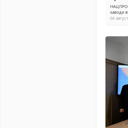
Пропавшего подростка нашли в
НАЦПРОЕ
Кировском районе Ленобласти
заводе в
02 августа 2026
06 авгус
Жителям Ленобласти напомнили,
как действовать при укусе клеща
02 августа 2026
В Ивангороде назвали новых
почетных граждан Ленинградской
области
02 августа 2026
Готовность №1
02 августа 2026
Километровые столбы «Дороги
жизни» отправили на реставрацию
02 августа 2026
Ленобласть внедрила передовую
подготовку операторов БПЛА
02 августа 2026
В Ивангороде появилась
«Избушка-воробушка»