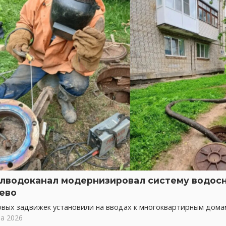
лводоканал модернизировал систему водос
ево
овых задвижек установили на вводах к многоквартирным дома
та 2026