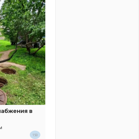
набжения в
м
150