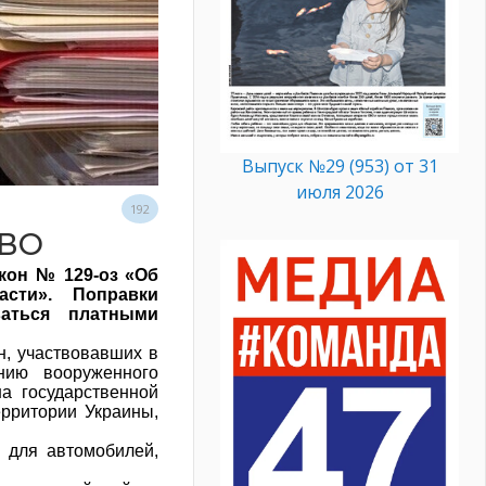
Выпуск №29 (953) от 31
июля 2026
192
СВО
акон
№
129-оз «Об
асти». Поправки
ваться платными
н, участвовавших в
нию вооруженного
а государственной
ерритории Украины,
и для автомобилей,