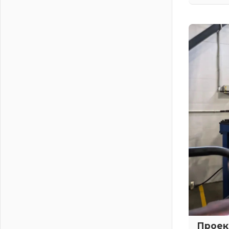
Шесть новых жизней в честь дня
рождения Ленинградской области
03 августа 2026
Уроки безопасности для детей и
взрослых
03 августа 2026
Ленобласть отмечает День
Воздушно-десантных войск
02 августа 2026
«Активное лето»
02 августа 2026
Ленобласть отметила заслуги
жителей перед регионом и страной
02 августа 2026
Ладога — не пруд
02 августа 2026
ПСК через Гослуслуги напомнит
жителям Ленинградской области о
неоплаченных счетах
02 августа 2026
Проек