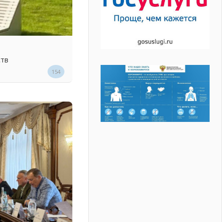
ств
154