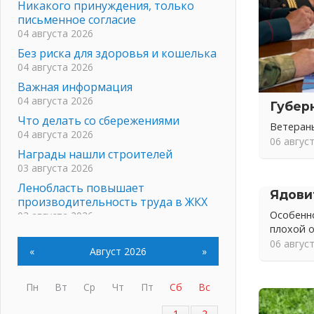
Никакого принуждения, только
письменное согласие
04 августа 2026
Без риска для здоровья и кошелька
04 августа 2026
Важная информация
04 августа 2026
Губер
Что делать со сбережениями
Ветеран
04 августа 2026
06 авгус
Награды нашли строителей
03 августа 2026
Ленобласть повышает
Ядови
производительность труда в ЖКХ
Особенно
03 августа 2026
плохой 
Поддержка волонтерских
06 авгус
объединений
«
Август 2026
»
03 августа 2026
Ладожский мост полностью
Пн
Вт
Ср
Чт
Пт
Сб
Вс
закроют на два часа
03 августа 2026
1
2