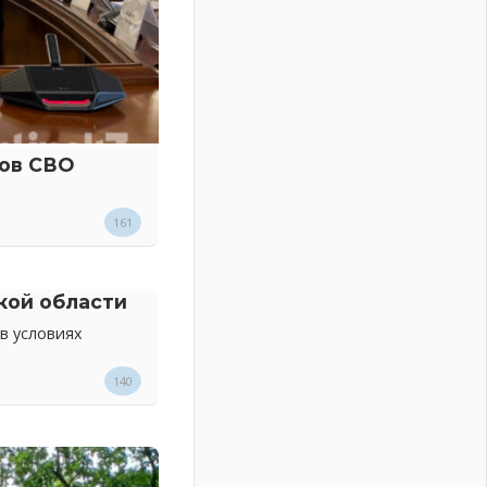
ков СВО
161
кой области
в условиях
140