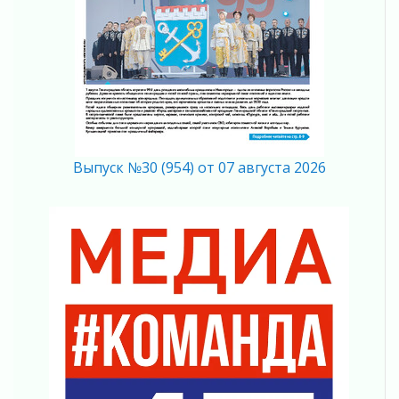
Полумрак бьёт по карману
04 августа 2026
Вниманию автомобилистов!
04 августа 2026
Память, сталь и музыка
04 августа 2026
Регион готовится к выборам
04 августа 2026
Выпуск №30 (954) от 07 августа 2026
Никакого принуждения, только письменное
согласие
04 августа 2026
Без риска для здоровья и кошелька
04 августа 2026
Важная информация
04 августа 2026
Что делать со сбережениями
04 августа 2026
Награды нашли строителей
03 августа 2026