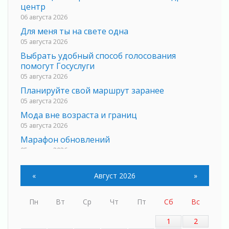
центр
06 августа 2026
Для меня ты на свете одна
05 августа 2026
Выбрать удобный способ голосования
помогут Госуслуги
05 августа 2026
Планируйте свой маршрут заранее
05 августа 2026
Мода вне возраста и границ
05 августа 2026
Марафон обновлений
05 августа 2026
Добровольцы огненного фронта
05 августа 2026
«
Август 2026
»
С заботой о здоровье
05 августа 2026
Пн
Вт
Ср
Чт
Пт
Сб
Вс
Лучшая из лучших
1
2
05 августа 2026