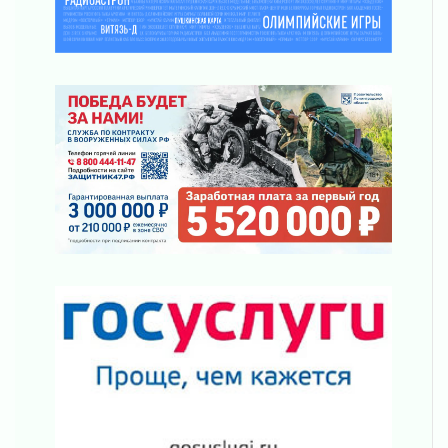
просится
03 августа 2026
Строительные компании Ленобласти
подняли зарплаты почти на 40% за год
03 августа 2026
Шесть новых жизней в честь дня рождения
Ленинградской области
03 августа 2026
Уроки безопасности для детей и взрослых
03 августа 2026
Ленобласть отмечает День Воздушно-
десантных войск
02 августа 2026
«Активное лето»
02 августа 2026
Ленобласть отметила заслуги жителей перед
регионом и страной
02 августа 2026
Ладога — не пруд
02 августа 2026