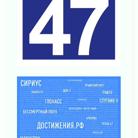
Ленобласть повышает производительность
труда в ЖКХ
03 августа 2026
Поддержка волонтерских объединений
03 августа 2026
Ладожский мост полностью закроют на два
часа
03 августа 2026
Музеи Ленобласти обновляют пространства
03 августа 2026
Новая площадка: 2027
03 августа 2026
Часть медиков в Ленобласти сможет
рассчитывать на доплату от региона
03 августа 2026
За сутки в Ленинградской области
ликвидировали 10 пожаров
03 августа 2026
Клюква наливается, но в корзинку пока не