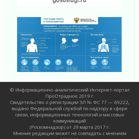
ПСК через Гослуслуги напомнит жителям
Ленинградской области о неоплаченных
счетах
02 августа 2026
Пропавшего подростка нашли в Кировском
районе Ленобласти
02 августа 2026
Жителям Ленобласти напомнили, как
действовать при укусе клеща
02 августа 2026
В Ивангороде назвали новых почетных
граждан Ленинградской области
02 августа 2026
© Информационно-аналитический Интернет-портал
ПроОтрадное 2019 г.
Готовность №1
Свидетельство о регистрации ЭЛ № ФС 77 — 69222,
02 августа 2026
выдано Федеральной службой по надзору в сфере
Километровые столбы «Дороги жизни»
связи, информационных технологий и массовых
отправили на реставрацию
коммуникаций
02 августа 2026
(Роскомнадзор) от 29 марта 2017 г.
Ленобласть внедрила передовую подготовку
Мнение редакции может не совпадать с мнением