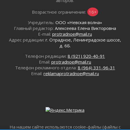
операторов БПЛА
авторов.
02 августа 2026
Возрастное ограничение:
16+
В Ивангороде появилась «Избушка-
воробушка»
Учредитель:
ООО «Невская волна»
02 августа 2026
Главный редактор:
Алексеева Елена Викторовна
Юхла, мука, кантеле и Водяной
E-mail:
protradnoe@mail.ru
Адрес редакции:
г. Отрадное, Ленинградское шоссе,
01 августа 2026
д. 6Б.
Лето катится с горки
01 августа 2026
Телефон редакции:
8 (921) 920-40-91
В Ленобласти открылась экспозиция к 150-
Email:
protradnoe@mail.ru
летию Билибина
Телефон рекламного отдела:
8 (964) 331-96-31
Email:
reklamaprotradnoe@mail.ru
01 августа 2026
Лето без гаджетов
01 августа 2026
Болезнь девственниц и вампиров
01 августа 2026
Безмолвный крик о помощи
01 августа 2026
В музей всей семьёй
На нашем сайте использются cookie-файлы (файлы с
01 августа 2026