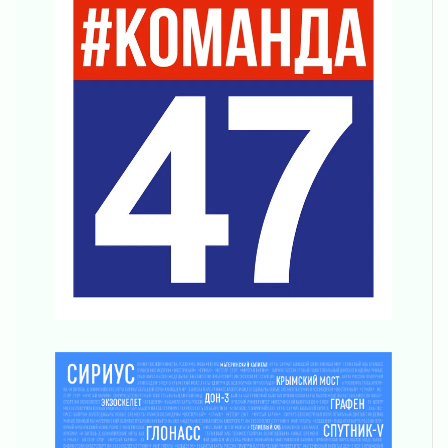
ликвидировали 10 пожаров
03 августа 2026
Клюква наливается, но в корзинку пока не
просится
03 августа 2026
Строительные компании Ленобласти
подняли зарплаты почти на 40% за год
03 августа 2026
Шесть новых жизней в честь дня рождения
Ленинградской области
03 августа 2026
Уроки безопасности для детей и взрослых
03 августа 2026
Ленобласть отмечает День Воздушно-
десантных войск
02 августа 2026
«Активное лето»
02 августа 2026
Ленобласть отметила заслуги жителей перед
регионом и страной