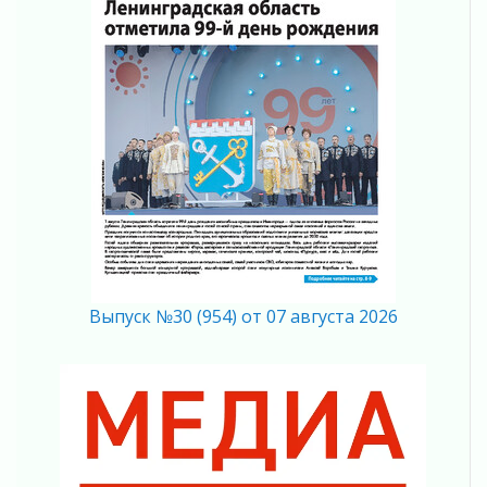
04 августа 2026
Награды нашли строителей
03 августа 2026
Ленобласть повышает производительность
труда в ЖКХ
03 августа 2026
Поддержка волонтерских объединений
03 августа 2026
Ладожский мост полностью закроют на два
часа
03 августа 2026
Музеи Ленобласти обновляют пространства
Выпуск №30 (954) от 07 августа 2026
03 августа 2026
Новая площадка: 2027
03 августа 2026
Часть медиков в Ленобласти сможет
рассчитывать на доплату от региона
03 августа 2026
За сутки в Ленинградской области