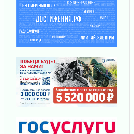
02 августа 2026
Ладога — не пруд
02 августа 2026
ПСК через Гослуслуги напомнит жителям
Ленинградской области о неоплаченных
счетах
02 августа 2026
Пропавшего подростка нашли в Кировском
районе Ленобласти
02 августа 2026
Жителям Ленобласти напомнили, как
действовать при укусе клеща
02 августа 2026
В Ивангороде назвали новых почетных
граждан Ленинградской области
02 августа 2026
Готовность №1
02 августа 2026
Километровые столбы «Дороги жизни»