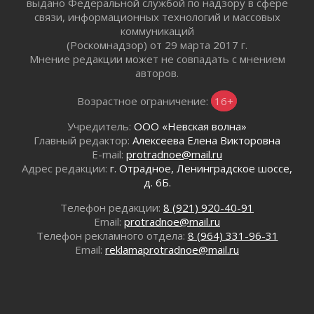
выдано Федеральной службой по надзору в сфере
01 августа 2026
связи, информационных технологий и массовых
коммуникаций
В музей всей семьёй
(Роскомнадзор) от 29 марта 2017 г.
01 августа 2026
Мнение редакции может не совпадать с мнением
Без заявлений и очередей
авторов.
01 августа 2026
Не женское это дело...уверены?
Возрастное ограничение:
16+
01 августа 2026
Учредитель:
ООО «Невская волна»
Все силы в кулак
Главный редактор:
Алексеева Елена Викторовна
01 августа 2026
E-mail:
protradnoe@mail.ru
Айда на пляж!
Адрес редакции:
г. Отрадное, Ленинградское шоссе,
01 августа 2026
д. 6Б.
Один в поле — не воин
Телефон редакции:
8 (921) 920-40-91
01 августа 2026
Email:
protradnoe@mail.ru
Пик топливного кризиса в регионе прошёл
Телефон рекламного отдела:
8 (964) 331-96-31
31 июля 2026
Email:
reklamaprotradnoe@mail.ru
О мужестве, долге и стойкости
31 июля 2026
Ленинградцы — бойцам «Барс-Ленинградец»