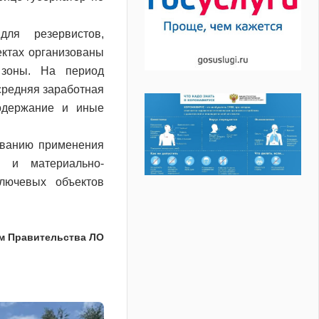
ля резервистов,
ектах организованы
 зоны. На период
средняя заработная
одержание и иные
ованию применения
ю и материально-
ключевых объектов
м Правительства ЛО