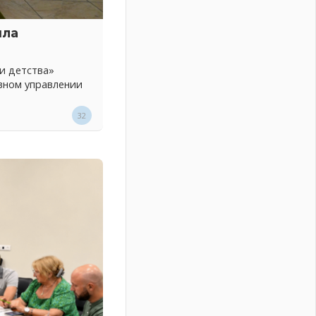
шла
и детства»
вном управлении
32