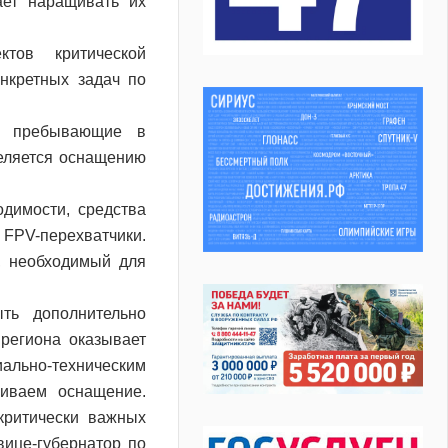
ает наращивать их
тов критической
нкретных задач по
е, пребывающие в
еляется оснащению
димости, средства
и FPV-перехватчики.
, необходимый для
ть дополнительно
региона оказывает
льно-техническим
щиваем оснащение.
критически важных
вице-губернатор по