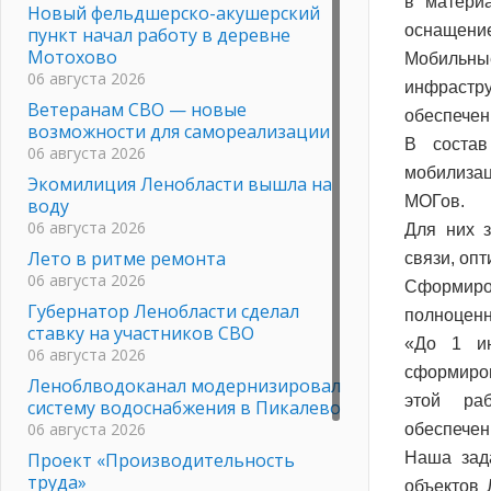
в матери
Новый фельдшерско-акушерский
оснащени
пункт начал работу в деревне
Мотохово
Мобильн
06 августа 2026
инфрастру
Ветеранам СВО — новые
обеспечен
возможности для самореализации
В состав
06 августа 2026
мобилизац
Экомилиция Ленобласти вышла на
МОГов.
воду
06 августа 2026
Для них 
Лето в ритме ремонта
связи, оп
06 августа 2026
Сформиров
Губернатор Ленобласти сделал
полноценн
ставку на участников СВО
«До 1 ию
06 августа 2026
сформиро
Леноблводоканал модернизировал
этой раб
систему водоснабжения в Пикалево
06 августа 2026
обеспече
Проект «Производительность
Наша зад
труда»
объектов 