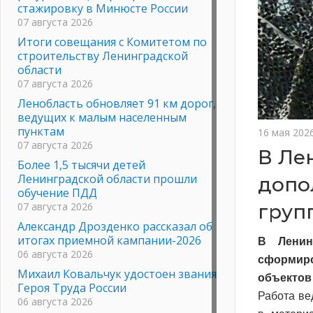
стажировку в Минюсте России
07 августа 2026
Итоги совещания с Комитетом по
строительству Ленинградской
области
07 августа 2026
Ленобласть обновляет 91 км дорог,
ведущих к малым населенным
пунктам
16 мая 202
07 августа 2026
В Ле
Более 1,5 тысячи детей
Ленинградской области прошли
допо
обучение ПДД
07 августа 2026
груп
Александр Дрозденко рассказал об
итогах приемной кампании-2026
В Ленин
06 августа 2026
сформир
Михаил Ковальчук удостоен звания
объектов
Героя Труда России
Работа ве
06 августа 2026