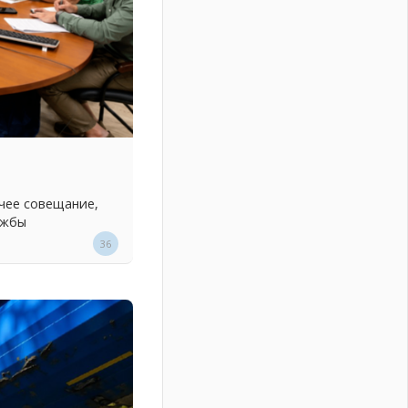
чее совещание,
ужбы
36