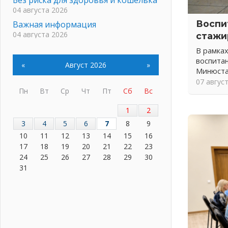
04 августа 2026
Воспи
Важная информация
04 августа 2026
стажи
Что делать со сбережениями
В рамка
04 августа 2026
воспитан
«
Август 2026
»
Минюста
Награды нашли строителей
07 авгус
03 августа 2026
Пн
Вт
Ср
Чт
Пт
Сб
Вс
Ленобласть повышает
производительность труда в ЖКХ
1
2
03 августа 2026
3
4
5
6
7
8
9
Поддержка волонтерских
10
11
12
13
14
15
16
объединений
17
18
19
20
21
22
23
03 августа 2026
24
25
26
27
28
29
30
Ладожский мост полностью
31
закроют на два часа
03 августа 2026
Музеи Ленобласти обновляют
пространства
03 августа 2026