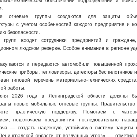
ально-техническом обеспечении подразделений и помог
е.
ые огневые группы создаются для защиты объек
ктуры с учетом особенностей каждого предприятия и ко
ию безопасности.
 групп входят сотрудники предприятий и граждан
ионном людском резерве. Особое внимание в регионе уд
закупаются и передаются автомобили повышенной прохо
тические приборы, тепловизоры, детекторы беспилотников 
ан типовой перечень материально-технических средств
ой работы.
ня 2026 года в Ленинградской области должны бы
ваны новые мобильные огневые группы. Правительство 
оте практическую поддержку. Помогаем с материа
нием, подключаем предприятия, последовательно нара
ача — создать надежную, устойчивую систему защиты 
Ленинградской области от воздушных угроз», — отметил 