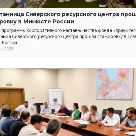
танница Сиверского ресурсного центра про
ровку в Минюсте России
х программы корпоративного наставничества фонда «Хранител
ница Сиверского ресурсного центра прошла стажировку в Гла
 России
та 2026