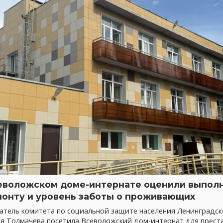
еволожском доме-интернате оценили выпол
монту и уровень заботы о проживающих
атель комитета по социальной защите населения Ленинградск
ия Толмачева посетила Всеволожский дом-интернат для прест