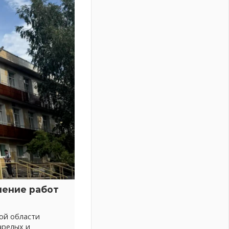
нение работ
ой области
арелых и