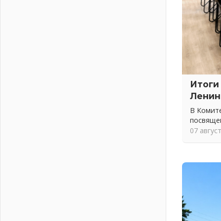
Новая площадка: 2027
03 августа 2026
Часть медиков в Ленобласти
сможет рассчитывать на доплату
от региона
03 августа 2026
За сутки в Ленинградской области
Итоги
ликвидировали 10 пожаров
03 августа 2026
Ленин
Клюква наливается, но в корзинку
В Комите
пока не просится
посвяще
03 августа 2026
07 авгус
Строительные компании
Ленобласти подняли зарплаты
почти на 40% за год
03 августа 2026
Шесть новых жизней в честь дня
рождения Ленинградской области
03 августа 2026
Уроки безопасности для детей и