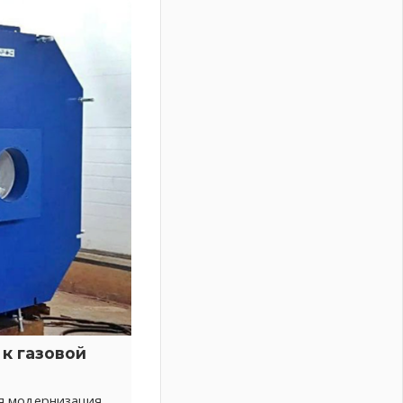
к газовой
ся модернизация