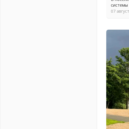
системы
На лидирующих позициях
07 авгус
04 августа 2026
Итоги конкурса «Лучший работник
Кадрового центра – 2026»
подведены!
04 августа 2026
Ставка на дисциплину на
перекрестках
04 августа 2026
В Ленобласти растет потребление
мобильного трафика
04 августа 2026
Полумрак бьёт по карману
04 августа 2026
Вниманию автомобилистов!
04 августа 2026
Память, сталь и музыка
04 августа 2026
Регион готовится к выборам