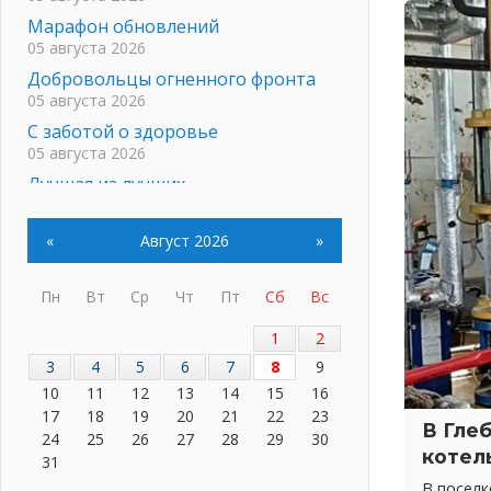
Марафон обновлений
05 августа 2026
Добровольцы огненного фронта
05 августа 2026
С заботой о здоровье
05 августа 2026
Лучшая из лучших
05 августа 2026
Пульс региона
«
Август 2026
»
05 августа 2026
«Результат командный, заслуга
Пн
Вт
Ср
Чт
Пт
Сб
Вс
каждого ведомства и
муниципалитета»
1
2
05 августа 2026
3
4
5
6
7
8
9
Вдохновлять, просвещать и
10
11
12
13
14
15
16
объединять!
17
18
19
20
21
22
23
05 августа 2026
В Гле
24
25
26
27
28
29
30
котел
Не оставят в беде
31
05 августа 2026
В посел