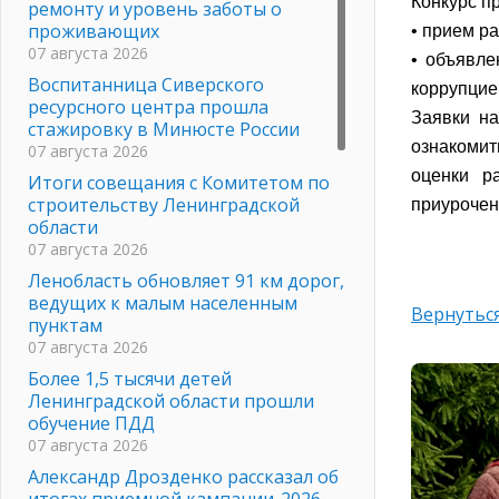
Конкурс пр
ремонту и уровень заботы о
проживающих
• прием ра
07 августа 2026
• объявле
Воспитанница Сиверского
коррупцие
ресурсного центра прошла
Заявки на
стажировку в Минюсте России
ознакоми
07 августа 2026
оценки р
Итоги совещания с Комитетом по
строительству Ленинградской
приурочен
области
07 августа 2026
Ленобласть обновляет 91 км дорог,
ведущих к малым населенным
Вернуться
пунктам
07 августа 2026
Более 1,5 тысячи детей
Ленинградской области прошли
обучение ПДД
07 августа 2026
Александр Дрозденко рассказал об
итогах приемной кампании-2026