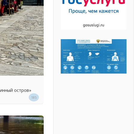
линный остров»
185