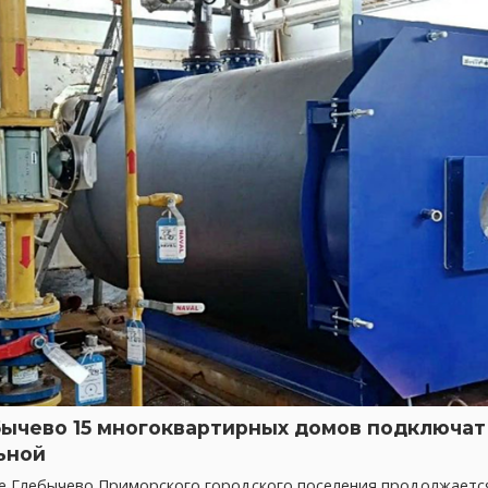
бычево 15 многоквартирных домов подключат 
ьной
ке Глебычево Приморского городского поселения продолжает