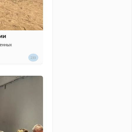
ии
венных
233