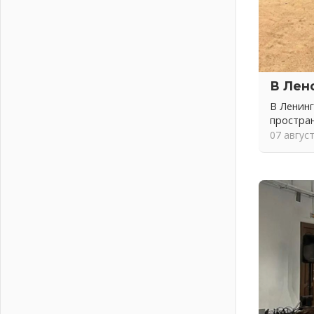
04 августа 2026
Никакого принуждения, только
письменное согласие
04 августа 2026
Без риска для здоровья и кошелька
В Лен
04 августа 2026
Важная информация
В Ленинг
04 августа 2026
простра
07 авгус
Что делать со сбережениями
04 августа 2026
Награды нашли строителей
03 августа 2026
Ленобласть повышает
производительность труда в ЖКХ
03 августа 2026
Поддержка волонтерских
объединений
03 августа 2026
Ладожский мост полностью