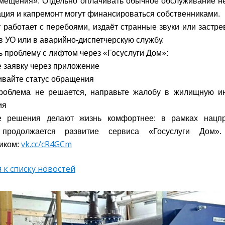
мещения». Отдельно оплачивать обычное обслуживание не
ция и капремонт могут финансироваться собственниками.
 работает с перебоями, издаёт странные звуки или застре
в УО или в аварийно-диспетчерскую службу.
ь проблему с лифтом через «Госуслуги Дом»:
е заявку через приложение
ивайте статус обращения
проблема не решается, направьте жалобу в жилищную и
ия
 решения делают жизнь комфортнее: в рамках нацпр
продолжается развитие сервиса «Госуслуги Дом».
vk.cc/cR4GCm
иком:
 к списку новостей