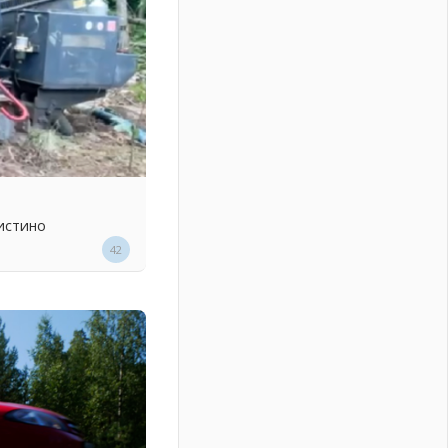
истино
42