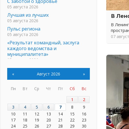
С заботой о здоровье
05 августа 2026
Лучшая из лучших
В Лен
05 августа 2026
В Ленинг
Пульс региона
простра
05 августа 2026
07 авгус
«Результат командный, заслуга
каждого ведомства и
муниципалитета»
05 августа 2026
Вдохновлять, просвещать и
объединять!
«
Август 2026
»
05 августа 2026
Не оставят в беде
Пн
Вт
Ср
Чт
Пт
Сб
Вс
05 августа 2026
1
2
На лидирующих позициях
04 августа 2026
3
4
5
6
7
8
9
10
11
12
13
14
15
16
Итоги конкурса «Лучший работник
17
18
19
20
21
22
23
Кадрового центра – 2026»
24
25
26
27
28
29
30
подведены!