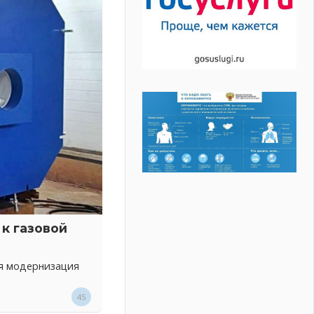
к газовой
ся модернизация
45