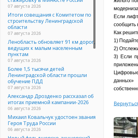
жилого по
07 августа 2026
модерниза
Итоги совещания с Комитетом по
Если лифт
строительству Ленинградской
сообщить 
области
Как решит
07 августа 2026
1) Подайт
Ленобласть обновляет 91 км дорог,
ведущих к малым населенным
2) Отслеж
пунктам
3) Если 
07 августа 2026
приложен
Более 1,5 тысячи детей
Цифровые
Ленинградской области прошли
обучение ПДД
данных» 
07 августа 2026
собственн
Александр Дрозденко рассказал об
итогах приемной кампании-2026
Вернуться
06 августа 2026
Михаил Ковальчук удостоен звания
Героя Труда России
06 августа 2026
Новый фельдшерско-акушерский