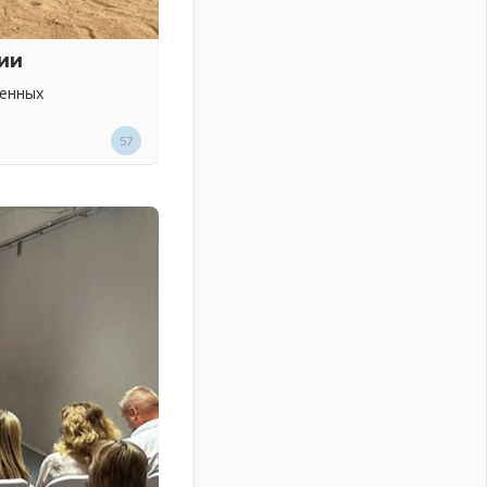
ии
венных
57