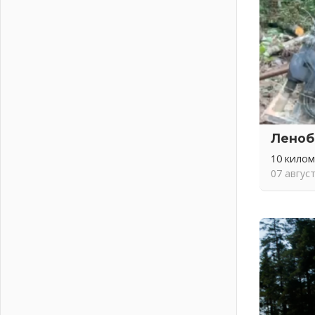
04 августа 2026
Важная информация
04 августа 2026
Что делать со сбережениями
04 августа 2026
Награды нашли строителей
03 августа 2026
Ленобласть повышает
Леноб
производительность труда в ЖКХ
03 августа 2026
10 кило
07 авгус
Поддержка волонтерских
объединений
03 августа 2026
Ладожский мост полностью
закроют на два часа
03 августа 2026
Музеи Ленобласти обновляют
пространства
03 августа 2026