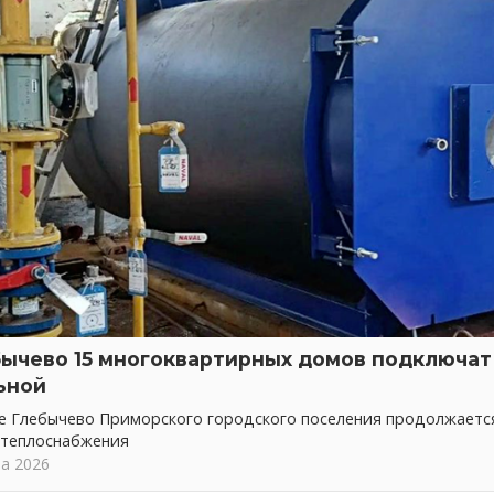
бычево 15 многоквартирных домов подключат 
ьной
ке Глебычево Приморского городского поселения продолжает
 теплоснабжения
та 2026