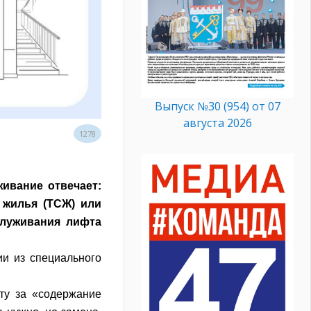
Выпуск №30 (954) от 07
августа 2026
1278
а
ивание отвечает:
 жилья (ТСЖ) или
служивания лифта
ии из специального
ту за «содержание