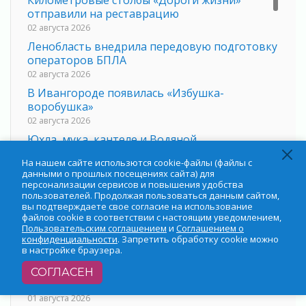
Километровые столбы «Дороги жизни»
отправили на реставрацию
02 августа 2026
Ленобласть внедрила передовую подготовку
операторов БПЛА
02 августа 2026
В Ивангороде появилась «Избушка-
воробушка»
02 августа 2026
Юхла, мука, кантеле и Водяной
01 августа 2026
На нашем сайте использются cookie-файлы (файлы с
Лето катится с горки
данными о прошлых посещениях сайта) для
персонализации сервисов и повышения удобства
01 августа 2026
пользователей. Продолжая пользоваться данным сайтом,
В Ленобласти открылась экспозиция к 150-
вы подтверждаете свое согласие на использование
файлов cookie в соответствии с настоящим уведомлением,
летию Билибина
Пользовательским соглашением
и
Соглашением о
01 августа 2026
конфиденциальности
. Запретить обработку cookie можно
в настройке браузера.
Лето без гаджетов
01 августа 2026
СОГЛАСЕН
Болезнь девственниц и вампиров
01 августа 2026