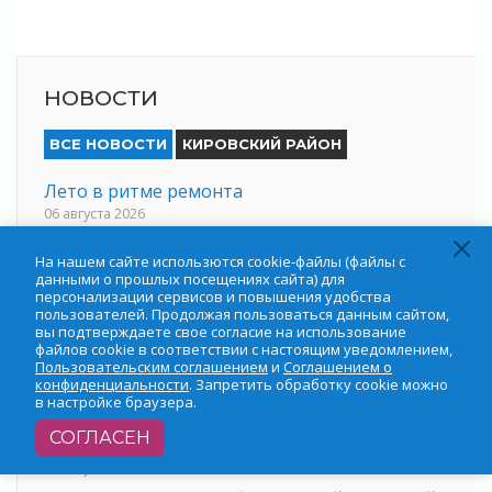
НОВОСТИ
ВСЕ НОВОСТИ
КИРОВСКИЙ РАЙОН
Лето в ритме ремонта
06 августа 2026
Губернатор Ленобласти сделал ставку на
На нашем сайте использются cookie-файлы (файлы с
участников СВО
данными о прошлых посещениях сайта) для
06 августа 2026
персонализации сервисов и повышения удобства
пользователей. Продолжая пользоваться данным сайтом,
Леноблводоканал модернизировал систему
вы подтверждаете свое согласие на использование
водоснабжения в Пикалево
файлов cookie в соответствии с настоящим уведомлением,
06 августа 2026
Пользовательским соглашением
и
Соглашением о
конфиденциальности
. Запретить обработку cookie можно
Проект «Производительность труда»
в настройке браузера.
06 августа 2026
СОГЛАСЕН
Стань частью «Капсулы времени»
06 августа 2026