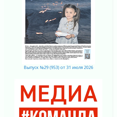
02 августа 2026
Жителям Ленобласти напомнили, как
действовать при укусе клеща
02 августа 2026
В Ивангороде назвали новых почетных
граждан Ленинградской области
02 августа 2026
Готовность №1
02 августа 2026
Километровые столбы «Дороги жизни»
отправили на реставрацию
Выпуск №29 (953) от 31 июля 2026
02 августа 2026
Ленобласть внедрила передовую подготовку
операторов БПЛА
02 августа 2026
В Ивангороде появилась «Избушка-
воробушка»
02 августа 2026
Юхла, мука, кантеле и Водяной
01 августа 2026