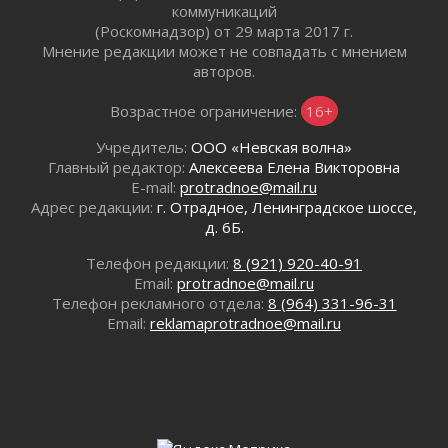
Путешествие к западным рубежам
коммуникаций
(Роскомнадзор) от 29 марта 2017 г.
30 июля 2026
Мнение редакции может не совпадать с мнением
Лаголовская общеобразовательная школа
авторов.
откроется к концу сентября
30 июля 2026
Возрастное ограничение:
16+
Ленобласть наводит порядок на дорогах и в
перевозках
Учредитель:
ООО «Невская волна»
Главный редактор:
Алексеева Елена Викторовна
30 июля 2026
E-mail:
protradnoe@mail.ru
Комфортное лето: в Ленобласти 30 июля
Адрес редакции:
г. Отрадное, Ленинградское шоссе,
ожидается теплая и сухая погода
д. 6Б.
30 июля 2026
Ладожский мост на трассе «Кола» полностью
Телефон редакции:
8 (921) 920-40-91
закроют для движения в ночь на 31 июля
Email:
protradnoe@mail.ru
Телефон рекламного отдела:
8 (964) 331-96-31
30 июля 2026
Email:
reklamaprotradnoe@mail.ru
Волейболисты из Всеволожского района
представят Ленинградскую область на
всероссийском финале в Москве
30 июля 2026
«Кубок Защитников Отечества» для
ветеранов СВО стартовал в Выборге