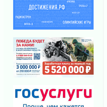
01 августа 2026
Айда на пляж!
01 августа 2026
Один в поле — не воин
01 августа 2026
Пик топливного кризиса в регионе прошёл
31 июля 2026
О мужестве, долге и стойкости
31 июля 2026
Ленинградцы — бойцам «Барс-Ленинградец»
31 июля 2026
Маршрутами будущего — к заветной цели
31 июля 2026
«Корвет» на страже
31 июля 2026
Правила для жизни
31 июля 2026
С рабочим визитом
31 июля 2026