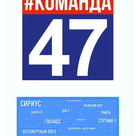
Лето катится с горки
01 августа 2026
В Ленобласти открылась экспозиция к 150-
летию Билибина
01 августа 2026
Лето без гаджетов
01 августа 2026
Болезнь девственниц и вампиров
01 августа 2026
Безмолвный крик о помощи
01 августа 2026
В музей всей семьёй
01 августа 2026
Без заявлений и очередей
01 августа 2026
Не женское это дело...уверены?
01 августа 2026
Все силы в кулак