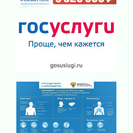
граждан Ленинградской области
02 августа 2026
Готовность №1
02 августа 2026
Километровые столбы «Дороги жизни»
отправили на реставрацию
02 августа 2026
Ленобласть внедрила передовую подготовку
операторов БПЛА
02 августа 2026
В Ивангороде появилась «Избушка-
воробушка»
02 августа 2026
Юхла, мука, кантеле и Водяной
01 августа 2026
Лето катится с горки
01 августа 2026
В Ленобласти открылась экспозиция к 150-
летию Билибина