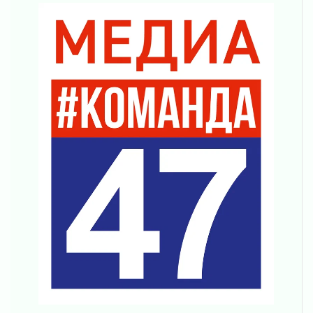
Новая площадка: 2027
03 августа 2026
Часть медиков в Ленобласти сможет
рассчитывать на доплату от региона
03 августа 2026
За сутки в Ленинградской области
ликвидировали 10 пожаров
03 августа 2026
Клюква наливается, но в корзинку пока не
просится
03 августа 2026
Строительные компании Ленобласти
подняли зарплаты почти на 40% за год
03 августа 2026
Шесть новых жизней в честь дня рождения
Ленинградской области
03 августа 2026
Уроки безопасности для детей и взрослых
03 августа 2026
Ленобласть отмечает День Воздушно-