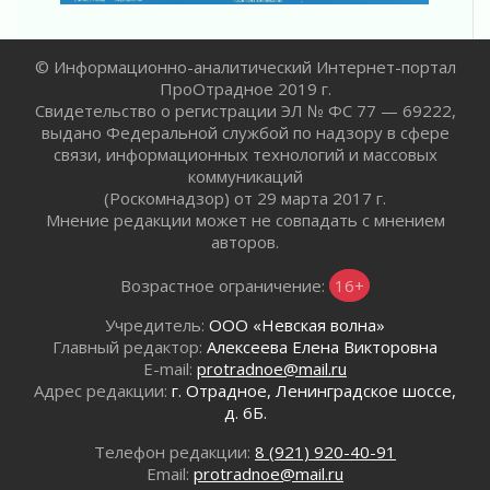
01 августа 2026
Лето без гаджетов
01 августа 2026
© Информационно-аналитический Интернет-портал
Болезнь девственниц и вампиров
ПроОтрадное 2019 г.
Свидетельство о регистрации ЭЛ № ФС 77 — 69222,
01 августа 2026
выдано Федеральной службой по надзору в сфере
Безмолвный крик о помощи
связи, информационных технологий и массовых
01 августа 2026
коммуникаций
В музей всей семьёй
(Роскомнадзор) от 29 марта 2017 г.
01 августа 2026
Мнение редакции может не совпадать с мнением
авторов.
Без заявлений и очередей
01 августа 2026
Возрастное ограничение:
16+
Не женское это дело...уверены?
01 августа 2026
Учредитель:
ООО «Невская волна»
Главный редактор:
Алексеева Елена Викторовна
Все силы в кулак
E-mail:
protradnoe@mail.ru
01 августа 2026
Адрес редакции:
г. Отрадное, Ленинградское шоссе,
Айда на пляж!
д. 6Б.
01 августа 2026
Телефон редакции:
8 (921) 920-40-91
Один в поле — не воин
Email:
protradnoe@mail.ru
01 августа 2026