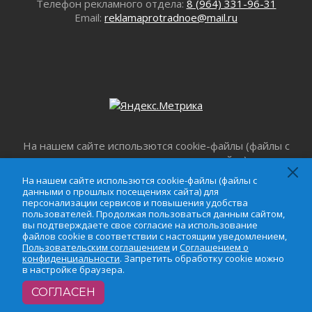
Телефон рекламного отдела:
8 (964) 331-96-31
Пик топливного кризиса в регионе прошёл
Email:
reklamaprotradnoe@mail.ru
31 июля 2026
О мужестве, долге и стойкости
31 июля 2026
Ленинградцы — бойцам «Барс-Ленинградец»
31 июля 2026
Маршрутами будущего — к заветной цели
31 июля 2026
«Корвет» на страже
На нашем сайте использются cookie-файлы (файлы с
данными о прошлых посещениях сайта) для
31 июля 2026
персонализации сервисов и повышения удобства
Правила для жизни
На нашем сайте использются cookie-файлы (файлы с
пользователей. Продолжая пользоваться данным
данными о прошлых посещениях сайта) для
31 июля 2026
сайтом, вы подтверждаете свое согласие на
персонализации сервисов и повышения удобства
С рабочим визитом
пользователей. Продолжая пользоваться данным сайтом,
использование файлов cookie в соответствии с
вы подтверждаете свое согласие на использование
31 июля 2026
настоящим уведомлением,
Пользовательским
файлов cookie в соответствии с настоящим уведомлением,
соглашением
и
Соглашением о
В Шлиссельбурге прошла акция «Белый
Пользовательским соглашением
и
Соглашением о
конфиденциальности
. Запретить обработку cookie
кораблик Памяти»
конфиденциальности
. Запретить обработку cookie можно
в настройке браузера.
можно в настройке браузера.
31 июля 2026
Новые возможности для творчества
СОГЛАСЕН
31 июля 2026