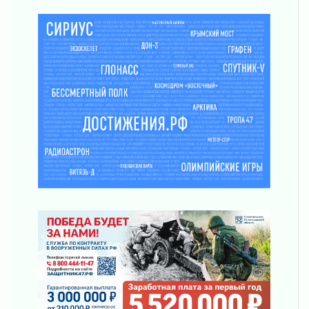
десантных войск
02 августа 2026
«Активное лето»
02 августа 2026
Ленобласть отметила заслуги жителей перед
регионом и страной
02 августа 2026
Ладога — не пруд
02 августа 2026
ПСК через Гослуслуги напомнит жителям
Ленинградской области о неоплаченных
счетах
02 августа 2026
Пропавшего подростка нашли в Кировском
районе Ленобласти
02 августа 2026
Жителям Ленобласти напомнили, как
действовать при укусе клеща
02 августа 2026
В Ивангороде назвали новых почетных