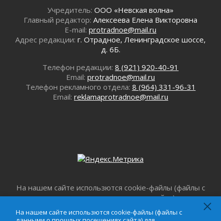
01 августа 2026
Учредитель:
ООО «Невская волна»
Лето катится с горки
Главный редактор:
Алексеева Елена Викторовна
01 августа 2026
E-mail:
protradnoe@mail.ru
В Ленобласти открылась экспозиция к 150-
Адрес редакции:
г. Отрадное, Ленинградское шоссе,
летию Билибина
д. 6Б.
01 августа 2026
Телефон редакции:
8 (921) 920-40-91
Лето без гаджетов
Email:
protradnoe@mail.ru
01 августа 2026
Телефон рекламного отдела:
8 (964) 331-96-31
Болезнь девственниц и вампиров
Email:
reklamaprotradnoe@mail.ru
01 августа 2026
Безмолвный крик о помощи
01 августа 2026
В музей всей семьёй
01 августа 2026
Без заявлений и очередей
01 августа 2026
На нашем сайте использются cookie-файлы (файлы с
Не женское это дело...уверены?
данными о прошлых посещениях сайта) для
01 августа 2026
персонализации сервисов и повышения удобства
На нашем сайте использются cookie-файлы (файлы с
Все силы в кулак
пользователей. Продолжая пользоваться данным
данными о прошлых посещениях сайта) для