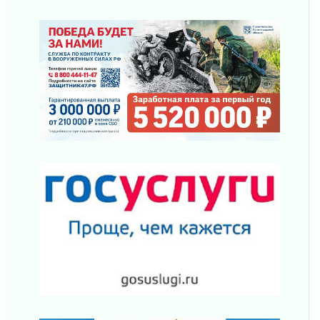
Ленинградской области
03 августа 2026
Уроки безопасности для детей и взрослых
03 августа 2026
Ленобласть отмечает День Воздушно-
десантных войск
02 августа 2026
«Активное лето»
02 августа 2026
Ленобласть отметила заслуги жителей перед
регионом и страной
02 августа 2026
Ладога — не пруд
02 августа 2026
ПСК через Гослуслуги напомнит жителям
Ленинградской области о неоплаченных
счетах
02 августа 2026
Пропавшего подростка нашли в Кировском
районе Ленобласти