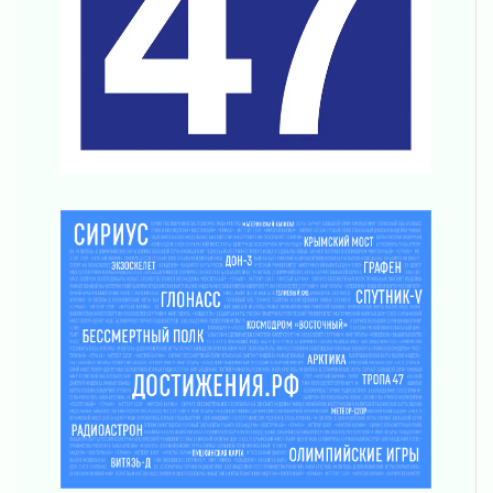
часа
03 августа 2026
Музеи Ленобласти обновляют пространства
03 августа 2026
Новая площадка: 2027
03 августа 2026
Часть медиков в Ленобласти сможет
рассчитывать на доплату от региона
03 августа 2026
За сутки в Ленинградской области
ликвидировали 10 пожаров
03 августа 2026
Клюква наливается, но в корзинку пока не
просится
03 августа 2026
Строительные компании Ленобласти
подняли зарплаты почти на 40% за год
03 августа 2026
Шесть новых жизней в честь дня рождения