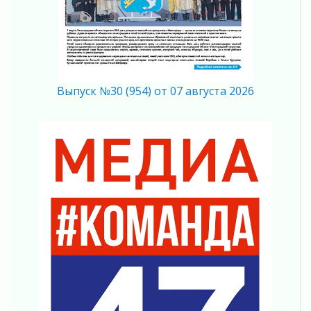
Регион готовится к выборам
04 августа 2026
Никакого принуждения, только письменное
согласие
04 августа 2026
Выпуск №30 (954) от 07 августа 2026
Без риска для здоровья и кошелька
04 августа 2026
Важная информация
04 августа 2026
Что делать со сбережениями
04 августа 2026
Награды нашли строителей
03 августа 2026
Ленобласть повышает производительность
труда в ЖКХ
03 августа 2026
Поддержка волонтерских объединений
03 августа 2026
Ладожский мост полностью закроют на два