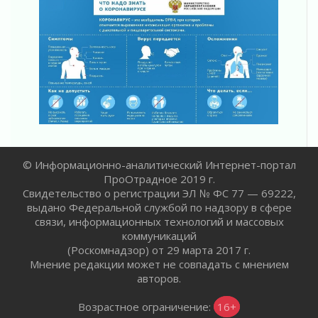
02 августа 2026
Жителям Ленобласти напомнили, как
действовать при укусе клеща
02 августа 2026
В Ивангороде назвали новых почетных
граждан Ленинградской области
02 августа 2026
Готовность №1
02 августа 2026
Километровые столбы «Дороги жизни»
© Информационно-аналитический Интернет-портал
отправили на реставрацию
ПроОтрадное 2019 г.
02 августа 2026
Свидетельство о регистрации ЭЛ № ФС 77 — 69222,
выдано Федеральной службой по надзору в сфере
Ленобласть внедрила передовую подготовку
связи, информационных технологий и массовых
операторов БПЛА
коммуникаций
02 августа 2026
(Роскомнадзор) от 29 марта 2017 г.
В Ивангороде появилась «Избушка-
Мнение редакции может не совпадать с мнением
воробушка»
авторов.
02 августа 2026
Юхла, мука, кантеле и Водяной
Возрастное ограничение:
16+