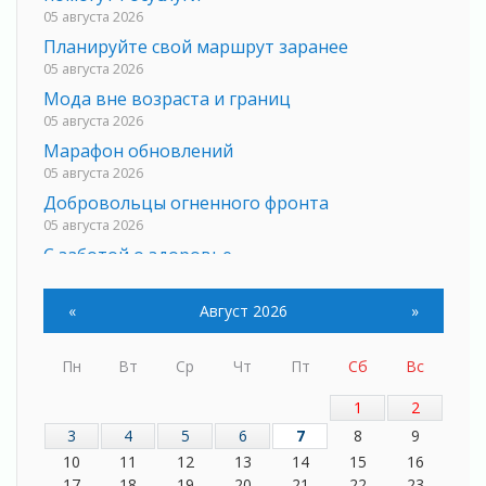
05 августа 2026
Планируйте свой маршрут заранее
05 августа 2026
Мода вне возраста и границ
05 августа 2026
Марафон обновлений
05 августа 2026
Добровольцы огненного фронта
05 августа 2026
С заботой о здоровье
05 августа 2026
Лучшая из лучших
«
Август 2026
»
05 августа 2026
Пульс региона
Пн
Вт
Ср
Чт
Пт
Сб
Вс
05 августа 2026
1
2
«Результат командный, заслуга каждого
ведомства и муниципалитета»
3
4
5
6
7
8
9
05 августа 2026
10
11
12
13
14
15
16
Вдохновлять, просвещать и объединять!
17
18
19
20
21
22
23