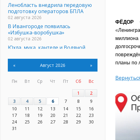
Ленобласть внедрила передовую
подготовку операторов БПЛА
02 августа 2026
ФЁДОР С
В Ивангороде появилась
«
Ленингра
«Избушка-воробушка»
02 августа 2026
миллиона
долгосро
Юхла, мука, кантеле и Водяной
01 августа 2026
повреждён
Лето катится с горки
планы по 
«
Август 2026
»
01 августа 2026
В Ленобласти открылась
Вернуться
Пн
Вт
Ср
Чт
Пт
Сб
Вс
экспозиция к 150-летию Билибина
01 августа 2026
1
2
Лето без гаджетов
3
4
5
6
7
8
9
01 августа 2026
10
11
12
13
14
15
16
Болезнь девственниц и вампиров
17
18
19
20
21
22
23
01 августа 2026
24
25
26
27
28
29
30
Безмолвный крик о помощи
31
01 августа 2026