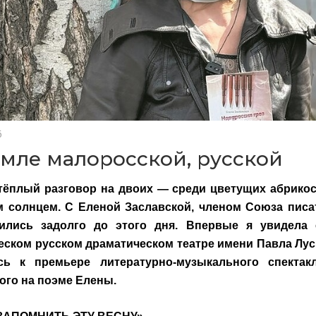
6
емле малоросской, русской
тёплый разговор на двоих — среди цветущих абрикос
м солнцем. С Еленой Заславской, членом Союза писа
ились задолго до этого дня. Впервые я увидела 
еском русском драматическом театре имени Павла Лус
сь к премьере литературно-музыкального спектак
ого на поэме Елены.