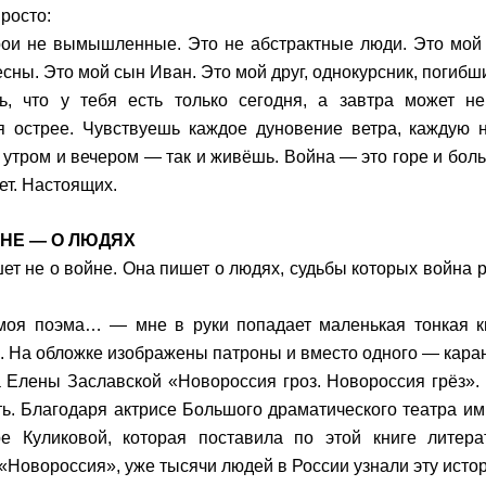
росто:
ои не вымышленные. Это не абстрактные люди. Это мой
есны. Это мой сын Иван. Это мой друг, однокурсник, погибш
ь, что у тебя есть только сегодня, а завтра может н
я острее. Чувствуешь каждое дуновение ветра, каждую н
утром и вечером — так и живёшь. Война — это горе и боль
ет. Настоящих.
ЙНЕ — О ЛЮДЯХ
ет не о войне. Она пишет о людях, судьбы которых война 
моя поэма… — мне в руки попадает маленькая тонкая к
. На обложке изображены патроны и вместо одного — кара
 Елены Заславской «Новороссия гроз. Новороссия грёз».
ть. Благодаря актрисе Большого драматического театра им.
е Куликовой, которая поставила по этой книге литера
 «Новороссия», уже тысячи людей в России узнали эту исто