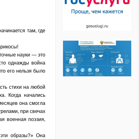
начинается там, где
брикосы!
точные науки — это
осто однажды война
что его нельзя было
сть стихи на любой
ка. Когда начались
 месяцев она смогла
трелами, при свечах
ая военная поэзия,
 эти образы?» Она