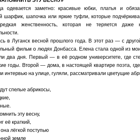
 ЗАПОМНИТЬ ЭТУ ВЕСНУ»
да одевается заметно: красивые юбки, платья и обяз
 шарфик, шапочка или яркие туфли, которые подчёркива
редкая женственность, которая не теряется даже
льности.
сь в Луганск весной прошлого года. В этот раз — с друго
льный фильм о людях Донбасса. Елена стала одной из мои
и два дня. Первый — в её родном университете, где ст
кие годы. Второй — дома, в настоящей квартире поэта, где
и интервью на улице, гуляли, рассматривали цветущие абр
удут спелые абрикосы,
дкие,
сные.
омнить эту весну,
г её краткий,
 она лёгкой поступью
нной земле