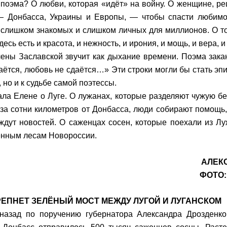
 поэма? О любви, которая «идёт» на войну. О женщине, р
 Донбасса, Украины и Европы, — чтобы спасти любимог
 слишком знакомых и слишком личных для миллионов. О том
десь есть и красота, и нежность, и ирония, и мощь, и вера,
ены Заславской звучит как дыхание времени. Поэма зака
аётся, любовь не сдаётся…» Эти строки могли бы стать эп
 но и к судьбе самой поэтессы.
ала Елене о Луге. О лужанах, которые разделяют чужую бе
, за сотни километров от Донбасса, люди собирают помощь,
ждут новостей. О саженцах сосен, которые поехали из Лу
нным лесам Новороссии.
АЛЕК
ФОТО:
РЕПНЕТ ЗЕЛЁНЫЙ МОСТ МЕЖДУ ЛУГОЙ И ЛУГАНСКОМ
назад по поручению губернатора Александра Дрозденко