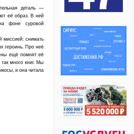
ательная деталь —
ют её образ. В ней
 на фоне суровой
й миссией: снимать
х героинь. Про неё
ены ещё помнят её
 так много книг. Мы
икосы, и она читала