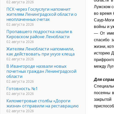
области в
02 августа 2026
Лужском с
ПСК через Гослуслуги напомнит
во время 
жителям Ленинградской области о
неоплаченных счетах
Саур-Моги
02 августа 2026
войны и у
Пропавшего подростка нашли в
— От имен
Кировском районе Ленобласти
спасибо 
02 августа 2026
жизни, ко
Жителям Ленобласти напомнили,
историю Д
как действовать при укусе клеща
02 августа 2026
прифронто
В Ивангороде назвали новых
между Луг
почетных граждан Ленинградской
области
Для спра
02 августа 2026
Специальн
Готовность №1
посеяны в
02 августа 2026
закрытой
Километровые столбы «Дороги
жизни» отправили на реставрацию
приспособ
02 августа 2026