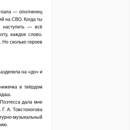
 папа — ополченец
ий на СВО. Когда ты
е наступить — всё
оту, каждое слово.
. Но сколько героев
разделила на «до» и
нижечка в твёрдом
ндаш.
 Поэтесса дала мне
 Г. А. Товстоногова
турно-музыкальный
рию.