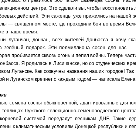
 Донбасс отправилось 500 тысяч саженцев сосны. Расте
елекционном центре. Это сделали вы, чтобы восстановить 
боевых действий. Эти саженцы уже прижились на нашей зе
лы — священном месте, где проходили бои во время Вел
же в наше время.
и луганчан, дончан, всех жителей Донбасса я хочу ска
за зелёный подарок. Эти полмиллиона сосен для нас —
торая пробивается сквозь огонь и пепел войны. Теперь част
онбасса. Я родилась в Лисичанске, но со студенческих вр
вом Луганске. Как созвучны названия наших городов! Так 
ой и Луганском крепнет с каждым годом! — написала Елена
вки
ые семена сосны обыкновенной, адаптированные для юж
 теплицах Лужского селекционно-семеноводческого центр
 корневой системой передадут лесникам ДНР. Такие де
лены к климатическим условиям Донецкой республики и ле