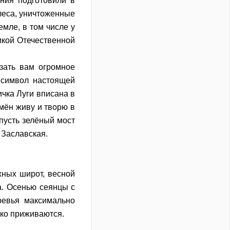
ния подготовили в
леса, уничтоженные
мле, в том числе у
икой Отечественной
зать вам огромное
 символ настоящей
ичка Луги вписана в
емён живу и творю в
пусть зелёный мост
 Заславская.
ных широт, весной
а. Осенью сеянцы с
ревья максимально
гко приживаются.