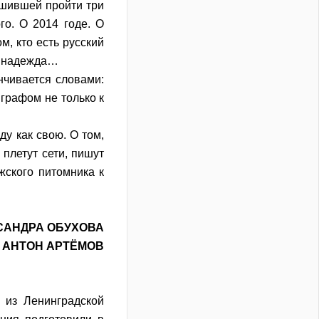
ешившей пройти три
о. О 2014 годе. О
, кто есть русский
 и надежда…
нчивается словами:
играфом не только к
ду как свою. О том,
 плетут сети, пишут
жского питомника к
САНДРА ОБУХОВА
 АНТОН АРТЁМОВ
 из Ленинградской