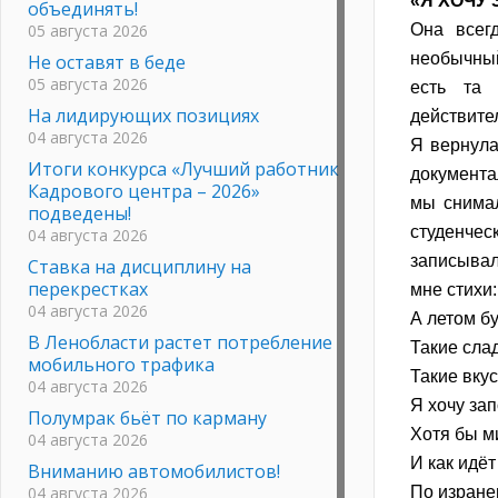
«Я ХОЧУ
объединять!
05 августа 2026
Она всег
необычный
Не оставят в беде
05 августа 2026
есть та 
На лидирующих позициях
действите
04 августа 2026
Я вернула
Итоги конкурса «Лучший работник
документа
Кадрового центра – 2026»
мы снимал
подведены!
студенчес
04 августа 2026
записывал
Ставка на дисциплину на
перекрестках
мне стихи:
04 августа 2026
А летом б
В Ленобласти растет потребление
Такие сла
мобильного трафика
Такие вку
04 августа 2026
Я хочу зап
Полумрак бьёт по карману
Хотя бы ми
04 августа 2026
И как идёт
Вниманию автомобилистов!
04 августа 2026
По изране