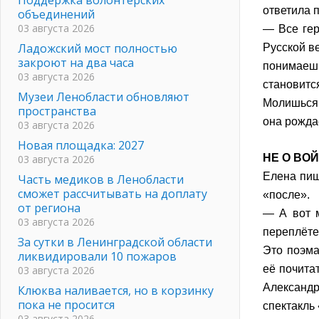
ответила п
объединений
03 августа 2026
— Все гер
Ладожский мост полностью
Русской в
закроют на два часа
понимаеш
03 августа 2026
становитс
Музеи Ленобласти обновляют
Молишься 
пространства
она рожда
03 августа 2026
Новая площадка: 2027
НЕ О ВО
03 августа 2026
Елена пиш
Часть медиков в Ленобласти
сможет рассчитывать на доплату
«после».
от региона
— А вот 
03 августа 2026
переплёте
За сутки в Ленинградской области
Это поэма
ликвидировали 10 пожаров
её почита
03 августа 2026
Александр
Клюква наливается, но в корзинку
пока не просится
спектакль
03 августа 2026