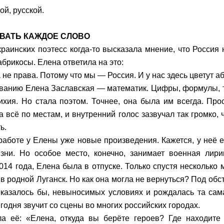
ой, русской.
ВАТЬ КАЖДОЕ СЛОВО
краинских поэтесс когда-то высказала мнение, что Россия 
абрикосы. Елена ответила на это:
 не права. Потому что мы — Россия. И у нас здесь цветут а
ванию Елена Заславская — математик. Цифры, формулы, 
ихия. Но стала поэтом. Точнее, она была им всегда. Пр
а всё по местам, и внутренний голос зазвучал так громко, 
ь.
работе у Елены уже новые произведения. Кажется, у неё е
зни. Но особое место, конечно, занимает военная лири
014 года, Елена была в отпуске. Только спустя несколько
 в родной Луганск. Но как она могла не вернуться? Под обс
 казалось бы, невыносимых условиях и рождалась та сам
годня звучит со сцены во многих российских городах.
а её: «Елена, откуда вы берёте героев? Где находите