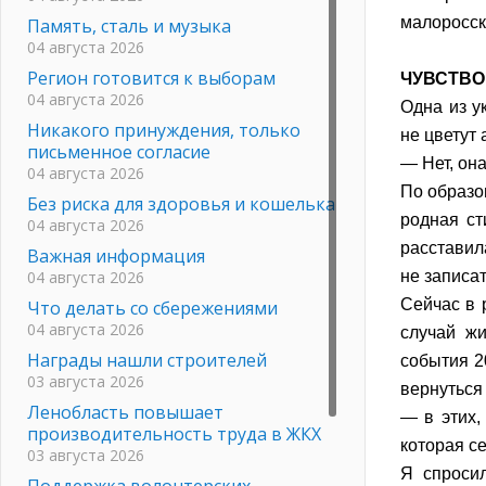
малоросск
Память, сталь и музыка
04 августа 2026
Регион готовится к выборам
ЧУВСТВО
04 августа 2026
Одна из у
Никакого принуждения, только
не цветут 
письменное согласие
— Нет, она
04 августа 2026
По образо
Без риска для здоровья и кошелька
родная ст
04 августа 2026
расставил
Важная информация
04 августа 2026
не записат
Сейчас в 
Что делать со сбережениями
04 августа 2026
случай жи
Награды нашли строителей
события 2
03 августа 2026
вернуться
Ленобласть повышает
— в этих,
производительность труда в ЖКХ
которая се
03 августа 2026
Я спросил
Поддержка волонтерских