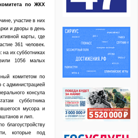
комитета по ЖКХ
ине, участие в них
арки и дворы в день
ктивной карты, где
астие 361 человек.
 на их субботниках
овили 1056 малых
нный комитетом по
о с администрацией
нерального консула
татам субботника
ившегося мусора и
аштанов и лип.
о благоустройству
сти, которые под