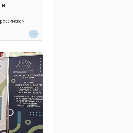
 и
 российском
162