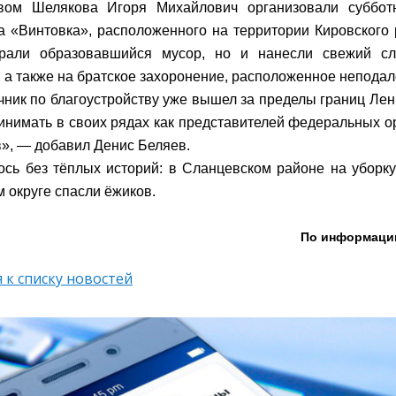
твом Шелякова Игоря Михайлович организовали суббот
 «Винтовка», расположенного на территории Кировского 
брали образовавшийся мусор, но и нанесли свежий с
 а также на братское захоронение, расположенное неподал
ник по благоустройству уже вышел за пределы границ Лен
ринимать в своих рядах как представителей федеральных ор
в», — добавил Денис Беляев.
сь без тёплых историй: в Сланцевском районе на уборку 
м округе спасли ёжиков.
По информаци
 к списку новостей