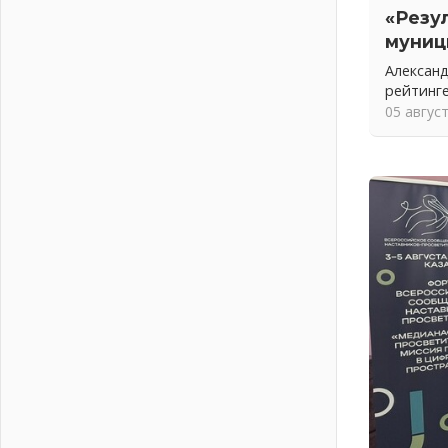
01 августа 2026
«Резу
муниц
Без заявлений и очередей
01 августа 2026
Александ
Не женское это дело...уверены?
рейтинг
01 августа 2026
05 авгус
Все силы в кулак
01 августа 2026
Айда на пляж!
01 августа 2026
Один в поле — не воин
01 августа 2026
Пик топливного кризиса в регионе
прошёл
31 июля 2026
О мужестве, долге и стойкости
31 июля 2026
Ленинградцы — бойцам «Барс-
Ленинградец»
31 июля 2026