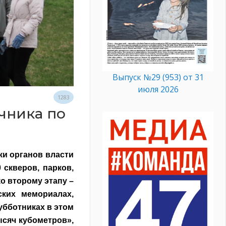
Выпуск №29 (953) от 31
июля 2026
1283
чника по
ки органов власти
 скверов, парков,
о второму этапу –
ких мемориалах,
убботниках в этом
ысяч кубометров»,