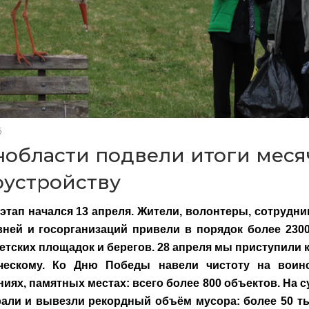
6
нобласти подвели итоги меся
оустройству
этап начался 13 апреля. Жители, волонтеры, сотрудни
вней и госорганизаций привели в порядок более 2300
етских площадок и берегов. 28 апреля мы приступили к
ческому. Ко Дню Победы навели чистоту на воинс
иях, памятных местах: всего более 800 объектов. На с
рали и вывезли рекордный объём мусора: более 50 т