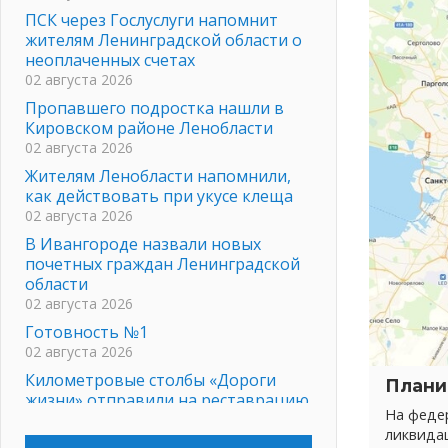
ПСК через Гослуслуги напомнит
жителям Ленинградской области о
неоплаченных счетах
02 августа 2026
Пропавшего подростка нашли в
Кировском районе Ленобласти
02 августа 2026
Жителям Ленобласти напомнили,
как действовать при укусе клеща
02 августа 2026
В Ивангороде назвали новых
почетных граждан Ленинградской
области
02 августа 2026
Готовность №1
02 августа 2026
Километровые столбы «Дороги
Плани
жизни» отправили на реставрацию
На федер
02 августа 2026
ликвида
Ленобласть внедрила передовую