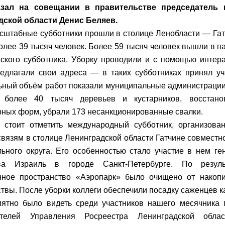
зал на совещании в правительстве председатель 
дской области Денис Беляев.
штабные субботники прошли в столице Ленобласти — Гатч
олее 39 тысяч человек. Более 59 тысяч человек вышли в п
ского субботника. Уборку проводили и с помощью интера
едлагали свои адреса — в таких субботниках принял уч
ный объём работ показали муниципальные администрации:
 более 40 тысяч деревьев и кустарников, восстан
рных форм, убрали 173 несанкционированные свалки.
 стоит отметить международный субботник, организова
вязям в столице Ленинградской области Гатчине совместн
ьного округа. Его особенностью стало участие в нем ге
тва Израиль в городе Санкт-Петербурге. По резуль
нное пространство «Аэропарк» было очищено от накоп
ствы. После уборки коллеги обеспечили посадку саженцев к
ятно было видеть среди участников нашего месячника п
ителей Управления Росреестра Ленинградской обла