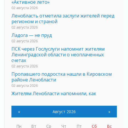
«Активное лето»
02 августа 2026
Ленобласть отметила заслуги жителей перед
регионом и страной
02 августа 2026
Ладога — не пруд
02 августа 2026
ПСК через Гослуслуги напомнит жителям
Ленинградской области о неоплаченных
счетах
02 августа 2026
Пропавшего подростка нашли в Кировском
районе Ленобласти
02 августа 2026
Жителям Ленобласти напомнили, как
действовать при укусе клеща
02 августа 2026
«
Август 2026
»
В Ивангороде назвали новых почетных
граждан Ленинградской области
02 августа 2026
Пн
Вт
Ср
Чт
Пт
Сб
Вс