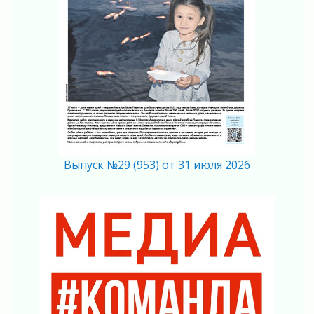
01 августа 2026
Болезнь девственниц и вампиров
01 августа 2026
Безмолвный крик о помощи
01 августа 2026
В музей всей семьёй
01 августа 2026
Без заявлений и очередей
01 августа 2026
Не женское это дело...уверены?
Выпуск №29 (953) от 31 июля 2026
01 августа 2026
Все силы в кулак
01 августа 2026
Айда на пляж!
01 августа 2026
Один в поле — не воин
01 августа 2026
Пик топливного кризиса в регионе прошёл
31 июля 2026