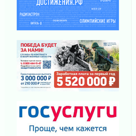
От инженера-создателя к волонтёрам
«Созидателям»
31 июля 2026
Генеральная репетиция векового юбилея
31 июля 2026
Открытое сердце и стремление делать добро
31 июля 2026
Давайте разберемся!
30 июля 2026
Круглую ригу в Гатчине отреставрируют в
2027 году
30 июля 2026
Путешествие к западным рубежам
30 июля 2026
Лаголовская общеобразовательная школа
откроется к концу сентября
30 июля 2026
Ленобласть наводит порядок на дорогах и в
перевозках