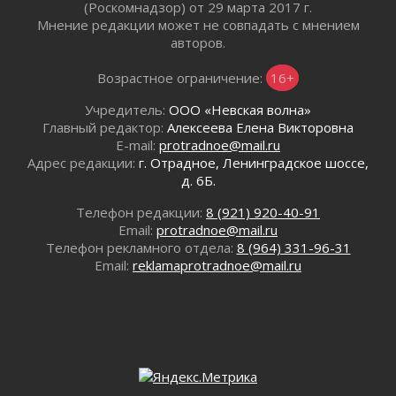
(Роскомнадзор) от 29 марта 2017 г.
Изменение расписания 565 автобуса
Мнение редакции может не совпадать с мнением
30 июля 2026
авторов.
Объявлена продажа инвестиционных паев
29 июля 2026
Возрастное ограничение:
16+
Пик топливного кризиса в Ленинградской
Учредитель:
ООО «Невская волна»
области прошёл
Главный редактор:
Алексеева Елена Викторовна
29 июля 2026
E-mail:
protradnoe@mail.ru
Ленобласть вошла в двадцатку лидеров по
Адрес редакции:
г. Отрадное, Ленинградское шоссе,
освещению нацпроектов в СМИ
д. 6Б.
29 июля 2026
Телефон редакции:
8 (921) 920-40-91
Легкоатлеты Ленинградской области вошли в
Email:
protradnoe@mail.ru
пятерку сильнейших на Первенстве России
Телефон рекламного отдела:
8 (964) 331-96-31
29 июля 2026
Email:
reklamaprotradnoe@mail.ru
Сотрудница почты в Кингисеппе
инсценировала пожар после кражи почти
полумиллиона рублей
29 июля 2026
С помощью камер в Ленобласти выписали
штрафов на 17 миллионов рублей за сброс
мусора