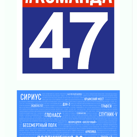
О мужестве, долге и стойкости
31 июля 2026
Ленинградцы — бойцам «Барс-Ленинградец»
31 июля 2026
Маршрутами будущего — к заветной цели
31 июля 2026
«Корвет» на страже
31 июля 2026
Правила для жизни
31 июля 2026
С рабочим визитом
31 июля 2026
В Шлиссельбурге прошла акция «Белый
кораблик Памяти»
31 июля 2026
Новые возможности для творчества
31 июля 2026
За сухими цифрами — реальная жизнь
31 июля 2026