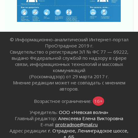
Готовность №1
02 августа 2026
Километровые столбы «Дороги жизни»
отправили на реставрацию
02 августа 2026
© Информационно-аналитический Интернет-портал
Ленобласть внедрила передовую подготовку
ПроОтрадное 2019 г.
операторов БПЛА
Свидетельство о регистрации ЭЛ № ФС 77 — 69222,
02 августа 2026
выдано Федеральной службой по надзору в сфере
В Ивангороде появилась «Избушка-
связи, информационных технологий и массовых
воробушка»
коммуникаций
02 августа 2026
(Роскомнадзор) от 29 марта 2017 г.
Мнение редакции может не совпадать с мнением
Юхла, мука, кантеле и Водяной
авторов.
01 августа 2026
Лето катится с горки
Возрастное ограничение:
16+
01 августа 2026
Учредитель:
ООО «Невская волна»
В Ленобласти открылась экспозиция к 150-
Главный редактор:
Алексеева Елена Викторовна
летию Билибина
E-mail:
protradnoe@mail.ru
01 августа 2026
Адрес редакции:
г. Отрадное, Ленинградское шоссе,
Лето без гаджетов
д. 6Б.