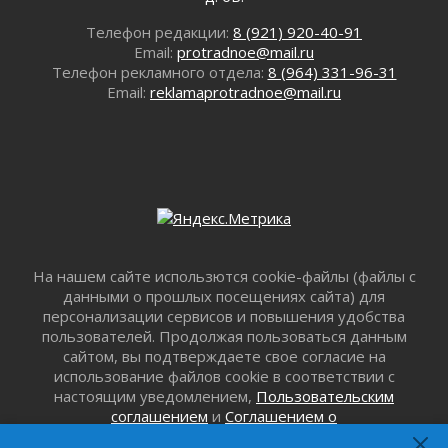
01 августа 2026
Телефон редакции:
8 (921) 920-40-91
Болезнь девственниц и вампиров
Email:
protradnoe@mail.ru
01 августа 2026
Телефон рекламного отдела:
8 (964) 331-96-31
Безмолвный крик о помощи
Email:
reklamaprotradnoe@mail.ru
01 августа 2026
В музей всей семьёй
01 августа 2026
Без заявлений и очередей
01 августа 2026
Не женское это дело...уверены?
01 августа 2026
На нашем сайте использются cookie-файлы (файлы с
Все силы в кулак
данными о прошлых посещениях сайта) для
01 августа 2026
персонализации сервисов и повышения удобства
Айда на пляж!
пользователей. Продолжая пользоваться данным
01 августа 2026
сайтом, вы подтверждаете свое согласие на
Один в поле — не воин
использование файлов cookie в соответствии с
01 августа 2026
настоящим уведомлением,
Пользовательским
соглашением
и
Соглашением о
Пик топливного кризиса в регионе прошёл
конфиденциальности
. Запретить обработку cookie
31 июля 2026