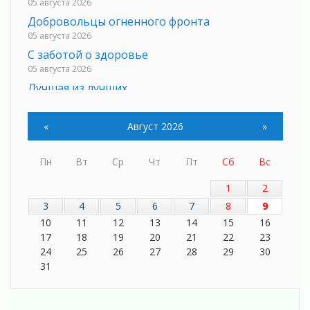
05 августа 2026
Добровольцы огненного фронта
05 августа 2026
С заботой о здоровье
05 августа 2026
Лучшая из лучших
05 августа 2026
Пульс региона
«
Август 2026
»
05 августа 2026
«Результат командный, заслуга каждого
Пн
Вт
Ср
Чт
Пт
Сб
Вс
ведомства и муниципалитета»
05 августа 2026
1
2
Вдохновлять, просвещать и объединять!
3
4
5
6
7
8
9
05 августа 2026
10
11
12
13
14
15
16
Не оставят в беде
17
18
19
20
21
22
23
05 августа 2026
24
25
26
27
28
29
30
31
На лидирующих позициях
04 августа 2026
Итоги конкурса «Лучший работник