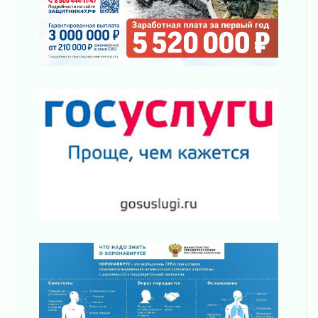
«Активное лето»
02 августа 2026
Ленобласть отметила заслуги жителей перед
регионом и страной
02 августа 2026
Ладога — не пруд
02 августа 2026
ПСК через Гослуслуги напомнит жителям
Ленинградской области о неоплаченных
счетах
02 августа 2026
Пропавшего подростка нашли в Кировском
районе Ленобласти
02 августа 2026
Жителям Ленобласти напомнили, как
действовать при укусе клеща
02 августа 2026
В Ивангороде назвали новых почетных
граждан Ленинградской области
02 августа 2026