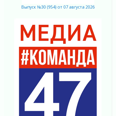
04 августа 2026
Выпуск №30 (954) от 07 августа 2026
Важная информация
04 августа 2026
Что делать со сбережениями
04 августа 2026
Награды нашли строителей
03 августа 2026
Ленобласть повышает производительность
труда в ЖКХ
03 августа 2026
Поддержка волонтерских объединений
03 августа 2026
Ладожский мост полностью закроют на два
часа
03 августа 2026
Музеи Ленобласти обновляют пространства
03 августа 2026
Новая площадка: 2027
03 августа 2026