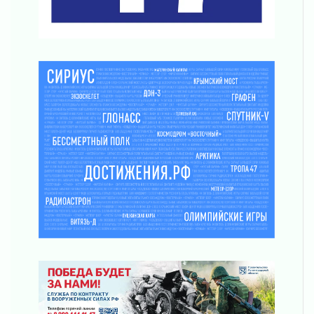
Часть медиков в Ленобласти сможет
рассчитывать на доплату от региона
03 августа 2026
За сутки в Ленинградской области
ликвидировали 10 пожаров
03 августа 2026
Клюква наливается, но в корзинку пока не
просится
03 августа 2026
Строительные компании Ленобласти
подняли зарплаты почти на 40% за год
03 августа 2026
Шесть новых жизней в честь дня рождения
Ленинградской области
03 августа 2026
Уроки безопасности для детей и взрослых
03 августа 2026
Ленобласть отмечает День Воздушно-
десантных войск
02 августа 2026