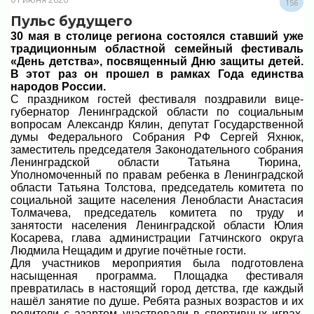
156
Пульс будущего
30 мая в столице региона состоялся ставший уже
традиционным областной семейный фестиваль
«День детства», посвященный Дню защиты детей.
В этот раз он прошел в рамках Года единства
народов России.
С праздником гостей фестиваля поздравили вице-
губернатор Ленинградской области по социальным
вопросам Александр Кялин, депутат Государственной
думы Федерального Собрания РФ Сергей Яхнюк,
заместитель председателя Законодательного собрания
Ленинградской области Татьяна Тюрина,
Уполномоченный по правам ребенка в Ленинградской
области Татьяна Толстова, председатель комитета по
социальной защите населения Ленобласти Анастасия
Толмачева, председатель комитета по труду и
занятости населения Ленинградской области Юлия
Косарева, глава администрации Гатчинского округа
Людмила Нещадим и другие почётные гости.
Для участников мероприятия была подготовлена
насыщенная программа. Площадка фестиваля
превратилась в настоящий город детства, где каждый
нашёл занятие по душе. Ребята разных возрастов и их
родители с азартом участвовали в спортивных играх,