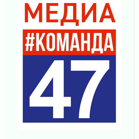
Один в поле — не воин
01 августа 2026
Пик топливного кризиса в регионе прошёл
31 июля 2026
О мужестве, долге и стойкости
31 июля 2026
Ленинградцы — бойцам «Барс-Ленинградец»
31 июля 2026
Маршрутами будущего — к заветной цели
31 июля 2026
«Корвет» на страже
31 июля 2026
Правила для жизни
31 июля 2026
С рабочим визитом
31 июля 2026
В Шлиссельбурге прошла акция «Белый
кораблик Памяти»
31 июля 2026