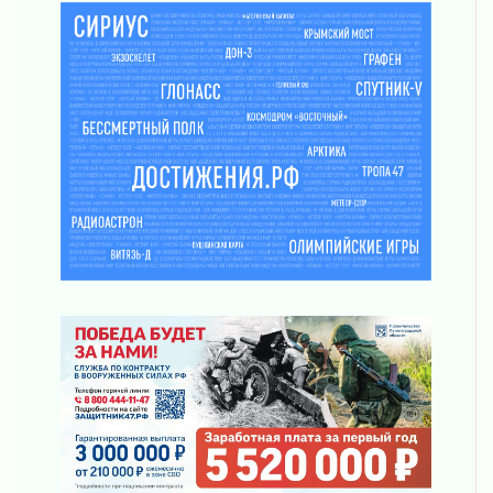
Новые возможности для творчества
31 июля 2026
За сухими цифрами — реальная жизнь
31 июля 2026
От инженера-создателя к волонтёрам
«Созидателям»
31 июля 2026
Генеральная репетиция векового юбилея
31 июля 2026
Открытое сердце и стремление делать добро
31 июля 2026
Давайте разберемся!
30 июля 2026
Круглую ригу в Гатчине отреставрируют в
2027 году
30 июля 2026
Путешествие к западным рубежам
30 июля 2026
Лаголовская общеобразовательная школа