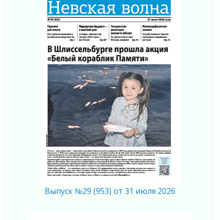
В Ленобласти открылась экспозиция к 150-
летию Билибина
01 августа 2026
Лето без гаджетов
01 августа 2026
Болезнь девственниц и вампиров
01 августа 2026
Безмолвный крик о помощи
01 августа 2026
В музей всей семьёй
01 августа 2026
Без заявлений и очередей
01 августа 2026
Не женское это дело...уверены?
01 августа 2026
Все силы в кулак
Выпуск №29 (953) от 31 июля 2026
01 августа 2026
Айда на пляж!
01 августа 2026