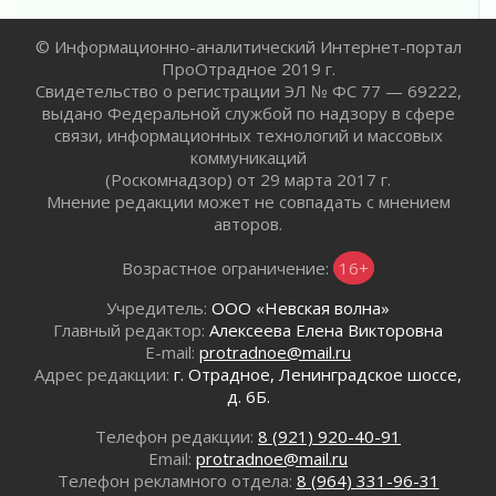
30 июля 2026
© Информационно-аналитический Интернет-портал
Редкие птенцы козодоя вылупились во
ПроОтрадное 2019 г.
Всеволожском районе Ленобласти
Свидетельство о регистрации ЭЛ № ФС 77 — 69222,
30 июля 2026
выдано Федеральной службой по надзору в сфере
Изменение расписания 565 автобуса
связи, информационных технологий и массовых
30 июля 2026
коммуникаций
Объявлена продажа инвестиционных паев
(Роскомнадзор) от 29 марта 2017 г.
Мнение редакции может не совпадать с мнением
29 июля 2026
авторов.
Пик топливного кризиса в Ленинградской
области прошёл
Возрастное ограничение:
16+
29 июля 2026
Ленобласть вошла в двадцатку лидеров по
Учредитель:
ООО «Невская волна»
освещению нацпроектов в СМИ
Главный редактор:
Алексеева Елена Викторовна
E-mail:
protradnoe@mail.ru
29 июля 2026
Адрес редакции:
г. Отрадное, Ленинградское шоссе,
Легкоатлеты Ленинградской области вошли в
д. 6Б.
пятерку сильнейших на Первенстве России
29 июля 2026
Телефон редакции:
8 (921) 920-40-91
Сотрудница почты в Кингисеппе
Email:
protradnoe@mail.ru
инсценировала пожар после кражи почти
Телефон рекламного отдела:
8 (964) 331-96-31