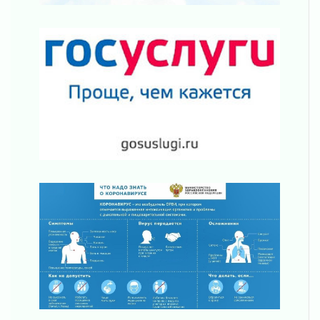
откроется к концу сентября
30 июля 2026
Ленобласть наводит порядок на дорогах и в
перевозках
30 июля 2026
Комфортное лето: в Ленобласти 30 июля
ожидается теплая и сухая погода
30 июля 2026
Ладожский мост на трассе «Кола» полностью
закроют для движения в ночь на 31 июля
30 июля 2026
Волейболисты из Всеволожского района
представят Ленинградскую область на
всероссийском финале в Москве
30 июля 2026
«Кубок Защитников Отечества» для
ветеранов СВО стартовал в Выборге
30 июля 2026
Заблудившегося пенсионера вывели из леса в
Тосненском районе