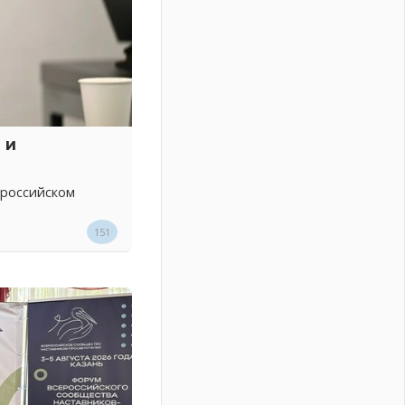
 и
 российском
151