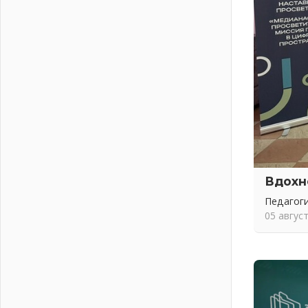
подготовку операторов БПЛА
02 августа 2026
В Ивангороде появилась
«Избушка-воробушка»
02 августа 2026
Юхла, мука, кантеле и Водяной
01 августа 2026
Лето катится с горки
01 августа 2026
В Ленобласти открылась
экспозиция к 150-летию Билибина
Вдохн
01 августа 2026
Педагоги
Лето без гаджетов
05 авгус
01 августа 2026
Болезнь девственниц и вампиров
01 августа 2026
Безмолвный крик о помощи
01 августа 2026
В музей всей семьёй