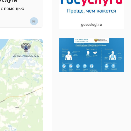
х с помощью
99