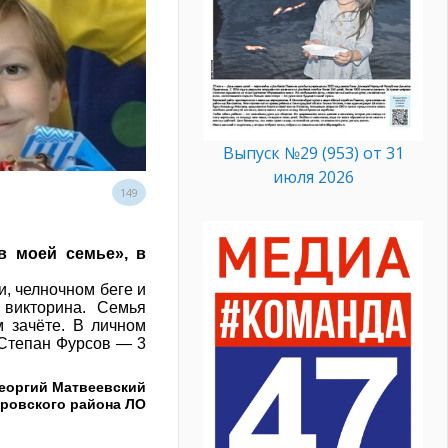
Выпуск №29 (953) от 31
июля 2026
149
в моей семье», в
и, челночном беге и
 викторина. Семья
 зачёте. В личном
 Степан Фурсов — 3
еоргий Матвеевский
ровского района ЛО