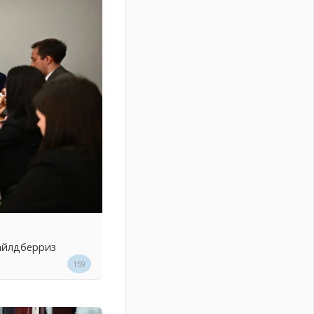
Вайлдберриз
159