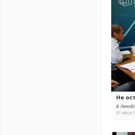
01 августа 2026
Без заявлений и очередей
01 августа 2026
Не женское это дело...уверены?
01 августа 2026
Все силы в кулак
01 августа 2026
Айда на пляж!
01 августа 2026
Один в поле — не воин
01 августа 2026
Пик топливного кризиса в регионе
прошёл
Не ос
31 июля 2026
О мужестве, долге и стойкости
В Леноб
31 июля 2026
05 авгус
Ленинградцы — бойцам «Барс-
Ленинградец»
31 июля 2026