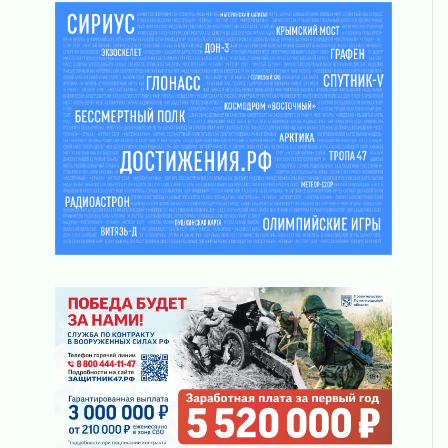
03 августа 2026
Музеи Ленобласти обновляют пространства
03 августа 2026
Новая площадка: 2027
03 августа 2026
Часть медиков в Ленобласти сможет
рассчитывать на доплату от региона
03 августа 2026
За сутки в Ленинградской области
ликвидировали 10 пожаров
03 августа 2026
Клюква наливается, но в корзинку пока не
просится
03 августа 2026
Строительные компании Ленобласти
подняли зарплаты почти на 40% за год
03 августа 2026
Шесть новых жизней в честь дня рождения
Ленинградской области
03 августа 2026