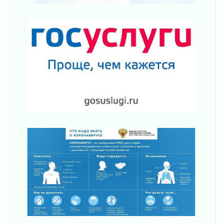
Уроки безопасности для детей и взрослых
03 августа 2026
Ленобласть отмечает День Воздушно-
десантных войск
02 августа 2026
«Активное лето»
02 августа 2026
Ленобласть отметила заслуги жителей перед
регионом и страной
02 августа 2026
Ладога — не пруд
02 августа 2026
ПСК через Гослуслуги напомнит жителям
Ленинградской области о неоплаченных
счетах
02 августа 2026
Пропавшего подростка нашли в Кировском
районе Ленобласти
02 августа 2026