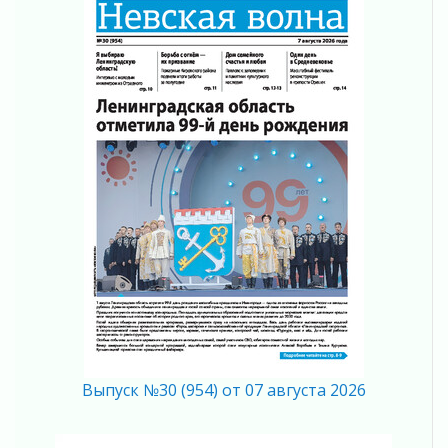
Не оставят в беде
05 августа 2026
На лидирующих позициях
04 августа 2026
Итоги конкурса «Лучший работник
Кадрового центра – 2026» подведены!
04 августа 2026
Ставка на дисциплину на перекрестках
04 августа 2026
В Ленобласти растет потребление
мобильного трафика
04 августа 2026
Полумрак бьёт по карману
04 августа 2026
Вниманию автомобилистов!
04 августа 2026
Выпуск №30 (954) от 07 августа 2026
Память, сталь и музыка
04 августа 2026
Регион готовится к выборам