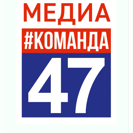
04 августа 2026
Никакого принуждения, только письменное
согласие
04 августа 2026
Без риска для здоровья и кошелька
04 августа 2026
Важная информация
04 августа 2026
Что делать со сбережениями
04 августа 2026
Награды нашли строителей
03 августа 2026
Ленобласть повышает производительность
труда в ЖКХ
03 августа 2026
Поддержка волонтерских объединений
03 августа 2026
Ладожский мост полностью закроют на два
часа