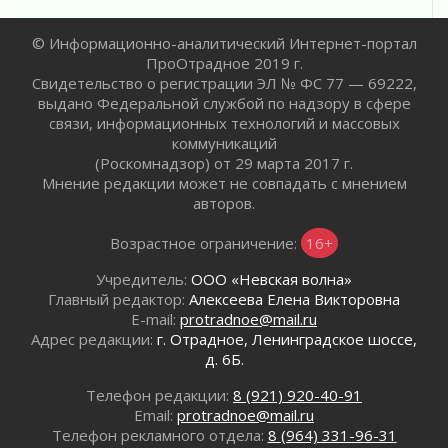
Жителям Ленобласти напомнили, как
действовать при укусе клеща
© Информационно-аналитический Интернет-портал
02 августа 2026
ПроОтрадное 2019 г.
В Ивангороде назвали новых почетных
Свидетельство о регистрации ЭЛ № ФС 77 — 69222,
граждан Ленинградской области
выдано Федеральной службой по надзору в сфере
02 августа 2026
связи, информационных технологий и массовых
коммуникаций
Готовность №1
(Роскомнадзор) от 29 марта 2017 г.
02 августа 2026
Мнение редакции может не совпадать с мнением
Километровые столбы «Дороги жизни»
авторов.
отправили на реставрацию
02 августа 2026
Возрастное ограничение:
16+
Ленобласть внедрила передовую подготовку
Учредитель:
ООО «Невская волна»
операторов БПЛА
Главный редактор:
Алексеева Елена Викторовна
02 августа 2026
E-mail:
protradnoe@mail.ru
В Ивангороде появилась «Избушка-
Адрес редакции:
г. Отрадное, Ленинградское шоссе,
воробушка»
д. 6Б.
02 августа 2026
Телефон редакции:
8 (921) 920-40-91
Юхла, мука, кантеле и Водяной
Email:
protradnoe@mail.ru
01 августа 2026
Телефон рекламного отдела:
8 (964) 331-96-31