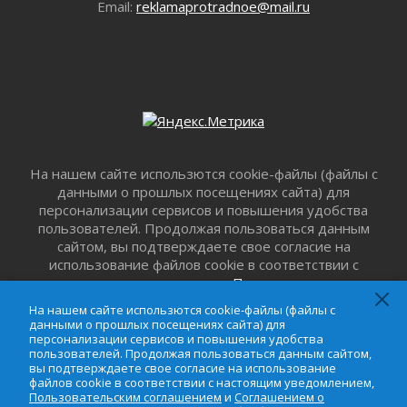
Лето катится с горки
Email:
reklamaprotradnoe@mail.ru
01 августа 2026
В Ленобласти открылась экспозиция к 150-
летию Билибина
01 августа 2026
Лето без гаджетов
01 августа 2026
Болезнь девственниц и вампиров
01 августа 2026
На нашем сайте использются cookie-файлы (файлы с
данными о прошлых посещениях сайта) для
Безмолвный крик о помощи
персонализации сервисов и повышения удобства
01 августа 2026
пользователей. Продолжая пользоваться данным
В музей всей семьёй
сайтом, вы подтверждаете свое согласие на
01 августа 2026
использование файлов cookie в соответствии с
Без заявлений и очередей
настоящим уведомлением,
Пользовательским
01 августа 2026
соглашением
и
Соглашением о
На нашем сайте использются cookie-файлы (файлы с
конфиденциальности
. Запретить обработку cookie
Не женское это дело...уверены?
данными о прошлых посещениях сайта) для
можно в настройке браузера.
персонализации сервисов и повышения удобства
01 августа 2026
пользователей. Продолжая пользоваться данным сайтом,
Все силы в кулак
вы подтверждаете свое согласие на использование
файлов cookie в соответствии с настоящим уведомлением,
01 августа 2026
Пользовательским соглашением
и
Соглашением о