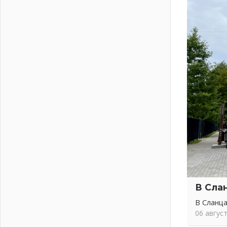
В Ленобласти открылась
экспозиция к 150-летию Билибина
01 августа 2026
Лето без гаджетов
01 августа 2026
Болезнь девственниц и вампиров
01 августа 2026
Безмолвный крик о помощи
01 августа 2026
В музей всей семьёй
01 августа 2026
Без заявлений и очередей
01 августа 2026
Не женское это дело...уверены?
01 августа 2026
В Сла
Все силы в кулак
01 августа 2026
В Сланца
Айда на пляж!
06 авгус
01 августа 2026