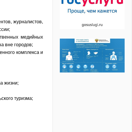
нтов, журналистов,
ссии;
ственных медийных
а вне городов;
енного комплекса и
за жизни;
ьского туризма;