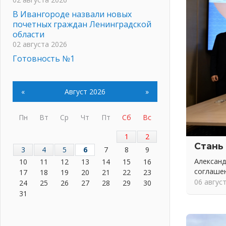
В Ивангороде назвали новых
почетных граждан Ленинградской
области
02 августа 2026
Готовность №1
02 августа 2026
Километровые столбы «Дороги
«
Август 2026
»
жизни» отправили на реставрацию
02 августа 2026
Ленобласть внедрила передовую
Пн
Вт
Ср
Чт
Пт
Сб
Вс
подготовку операторов БПЛА
1
2
02 августа 2026
Стань
3
4
5
6
7
8
9
В Ивангороде появилась
«Избушка-воробушка»
Александ
10
11
12
13
14
15
16
соглаше
02 августа 2026
17
18
19
20
21
22
23
06 авгус
24
25
26
27
28
29
30
Юхла, мука, кантеле и Водяной
31
01 августа 2026
Лето катится с горки
01 августа 2026