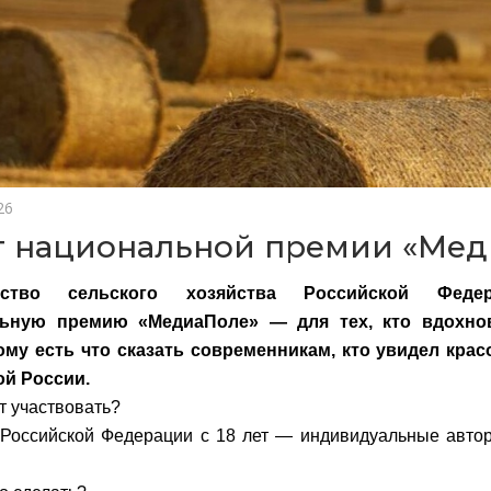
26
т национальной премии «Ме
рство сельского хозяйства Российской Федер
льную премию «МедиаПоле» — для тех, кто вдохно
ому есть что сказать современникам, кто увидел крас
ой России.
т участвовать?
Российской Федерации с 18 лет — индивидуальные автор