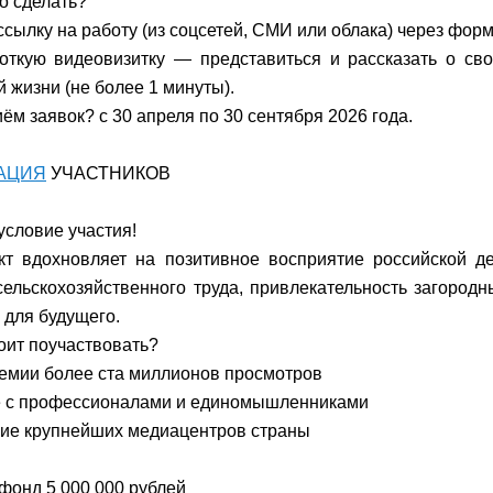
о сделать?
ссылку на работу (из соцсетей, СМИ или облака) через форм
откую видеовизитку — представиться и рассказать о св
 жизни (не более 1 минуты).
иём заявок? с 30 апреля по 30 сентября 2026 года.
АЦИЯ
УЧАСТНИКОВ
условие участия!
т вдохновляет на позитивное восприятие российской де
сельскохозяйственного труда, привлекательность загородн
 для будущего.
оит поучаствовать?
ремии более ста миллионов просмотров
е с профессионалами и единомышленниками
ие крупнейших медиацентров страны
фонд 5 000 000 рублей