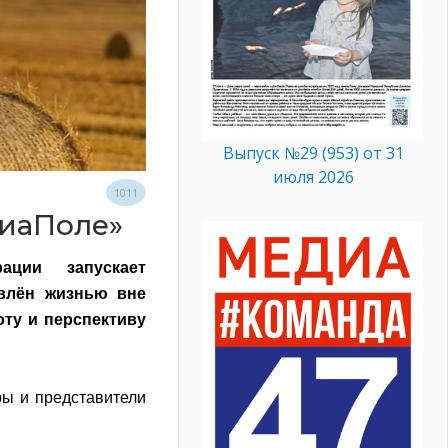
Выпуск №29 (953) от 31
июля 2026
1011
диаПоле»
ации запускает
влён жизнью вне
оту и перспективу
ы и представители