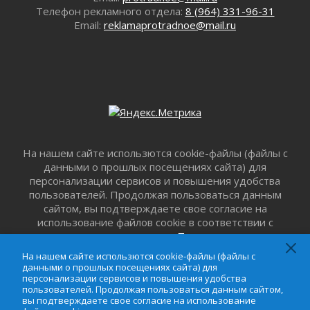
«Корвет» на страже
Телефон рекламного отдела:
8 (964) 331-96-31
31 июля 2026
Email:
reklamaprotradnoe@mail.ru
Правила для жизни
31 июля 2026
С рабочим визитом
31 июля 2026
В Шлиссельбурге прошла акция «Белый
кораблик Памяти»
31 июля 2026
На нашем сайте использются cookie-файлы (файлы с
Новые возможности для творчества
данными о прошлых посещениях сайта) для
31 июля 2026
персонализации сервисов и повышения удобства
За сухими цифрами — реальная жизнь
пользователей. Продолжая пользоваться данным
31 июля 2026
сайтом, вы подтверждаете свое согласие на
От инженера-создателя к волонтёрам
использование файлов cookie в соответствии с
«Созидателям»
настоящим уведомлением,
Пользовательским
соглашением
и
Соглашением о
31 июля 2026
На нашем сайте использются cookie-файлы (файлы с
конфиденциальности
. Запретить обработку cookie
данными о прошлых посещениях сайта) для
Генеральная репетиция векового юбилея
можно в настройке браузера.
персонализации сервисов и повышения удобства
31 июля 2026
пользователей. Продолжая пользоваться данным сайтом,
вы подтверждаете свое согласие на использование
Открытое сердце и стремление делать добро