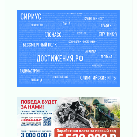
ПСК через Гослуслуги напомнит жителям
Ленинградской области о неоплаченных
счетах
02 августа 2026
Пропавшего подростка нашли в Кировском
районе Ленобласти
02 августа 2026
Жителям Ленобласти напомнили, как
действовать при укусе клеща
02 августа 2026
В Ивангороде назвали новых почетных
граждан Ленинградской области
02 августа 2026
Готовность №1
02 августа 2026
Километровые столбы «Дороги жизни»
отправили на реставрацию
02 августа 2026
Ленобласть внедрила передовую подготовку