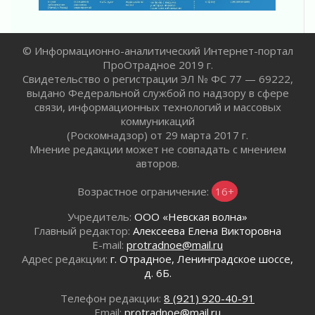
01 августа 2026
Без заявлений и очередей
01 августа 2026
© Информационно-аналитический Интернет-портал
Не женское это дело...уверены?
ПроОтрадное 2019 г.
01 августа 2026
Свидетельство о регистрации ЭЛ № ФС 77 — 69222,
Все силы в кулак
выдано Федеральной службой по надзору в сфере
01 августа 2026
связи, информационных технологий и массовых
коммуникаций
Айда на пляж!
(Роскомнадзор) от 29 марта 2017 г.
01 августа 2026
Мнение редакции может не совпадать с мнением
Один в поле — не воин
авторов.
01 августа 2026
Пик топливного кризиса в регионе прошёл
Возрастное ограничение:
16+
31 июля 2026
Учредитель:
ООО «Невская волна»
О мужестве, долге и стойкости
Главный редактор:
Алексеева Елена Викторовна
31 июля 2026
E-mail:
protradnoe@mail.ru
Ленинградцы — бойцам «Барс-Ленинградец»
Адрес редакции:
г. Отрадное, Ленинградское шоссе,
31 июля 2026
д. 6Б.
Маршрутами будущего — к заветной цели
Телефон редакции:
8 (921) 920-40-91
31 июля 2026
Email:
protradnoe@mail.ru