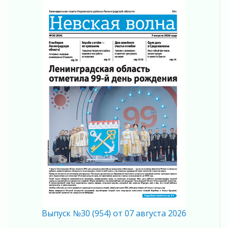
Ленобласть повышает производительность
труда в ЖКХ
03 августа 2026
Поддержка волонтерских объединений
03 августа 2026
Ладожский мост полностью закроют на два
часа
03 августа 2026
Музеи Ленобласти обновляют пространства
03 августа 2026
Новая площадка: 2027
03 августа 2026
Часть медиков в Ленобласти сможет
рассчитывать на доплату от региона
03 августа 2026
За сутки в Ленинградской области
ликвидировали 10 пожаров
03 августа 2026
Выпуск №30 (954) от 07 августа 2026
Клюква наливается, но в корзинку пока не