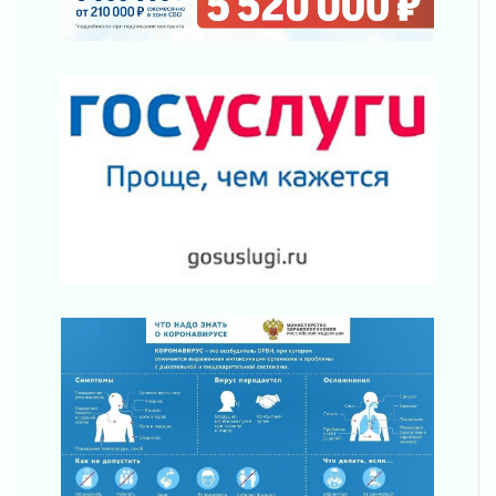
операторов БПЛА
02 августа 2026
В Ивангороде появилась «Избушка-
воробушка»
02 августа 2026
Юхла, мука, кантеле и Водяной
01 августа 2026
Лето катится с горки
01 августа 2026
В Ленобласти открылась экспозиция к 150-
летию Билибина
01 августа 2026
Лето без гаджетов
01 августа 2026
Болезнь девственниц и вампиров
01 августа 2026
Безмолвный крик о помощи
01 августа 2026
В музей всей семьёй