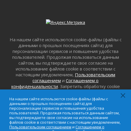
31 июля 2026
«Корвет» на страже
31 июля 2026
Правила для жизни
31 июля 2026
На нашем сайте использются cookie-файлы (файлы с
С рабочим визитом
данными о прошлых посещениях сайта) для
31 июля 2026
персонализации сервисов и повышения удобства
В Шлиссельбурге прошла акция «Белый
пользователей. Продолжая пользоваться данным
кораблик Памяти»
сайтом, вы подтверждаете свое согласие на
31 июля 2026
использование файлов cookie в соответствии с
Новые возможности для творчества
настоящим уведомлением,
Пользовательским
31 июля 2026
соглашением
и
Соглашением о
конфиденциальности
. Запретить обработку cookie
За сухими цифрами — реальная жизнь
можно в настройке браузера.
31 июля 2026
На нашем сайте использются cookie-файлы (файлы с
От инженера-создателя к волонтёрам
данными о прошлых посещениях сайта) для
«Созидателям»
персонализации сервисов и повышения удобства
пользователей. Продолжая пользоваться данным сайтом,
31 июля 2026
вы подтверждаете свое согласие на использование
Генеральная репетиция векового юбилея
файлов cookie в соответствии с настоящим уведомлением,
Пользовательским соглашением
и
Соглашением о
31 июля 2026