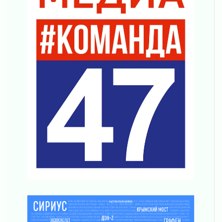
Клюква наливается, но в корзинку пока не
просится
03 августа 2026
Строительные компании Ленобласти
подняли зарплаты почти на 40% за год
03 августа 2026
Шесть новых жизней в честь дня рождения
Ленинградской области
03 августа 2026
Уроки безопасности для детей и взрослых
03 августа 2026
Ленобласть отмечает День Воздушно-
десантных войск
02 августа 2026
«Активное лето»
02 августа 2026
Ленобласть отметила заслуги жителей перед
регионом и страной
02 августа 2026