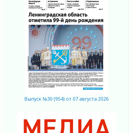
Награды нашли строителей
03 августа 2026
Ленобласть повышает производительность
труда в ЖКХ
03 августа 2026
Поддержка волонтерских объединений
03 августа 2026
Ладожский мост полностью закроют на два
часа
03 августа 2026
Музеи Ленобласти обновляют пространства
03 августа 2026
Новая площадка: 2027
03 августа 2026
Часть медиков в Ленобласти сможет
Выпуск №30 (954) от 07 августа 2026
рассчитывать на доплату от региона
03 августа 2026
За сутки в Ленинградской области
ликвидировали 10 пожаров
03 августа 2026