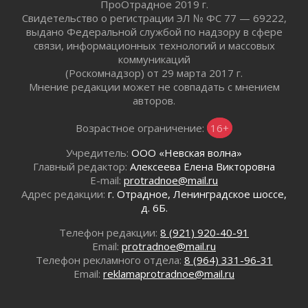
ПроОтрадное 2019 г.
В музей всей семьёй
Свидетельство о регистрации ЭЛ № ФС 77 — 69222,
01 августа 2026
выдано Федеральной службой по надзору в сфере
Без заявлений и очередей
связи, информационных технологий и массовых
01 августа 2026
коммуникаций
Не женское это дело...уверены?
(Роскомнадзор) от 29 марта 2017 г.
Мнение редакции может не совпадать с мнением
01 августа 2026
авторов.
Все силы в кулак
01 августа 2026
Возрастное ограничение:
16+
Айда на пляж!
Учредитель:
ООО «Невская волна»
01 августа 2026
Главный редактор:
Алексеева Елена Викторовна
Один в поле — не воин
E-mail:
protradnoe@mail.ru
01 августа 2026
Адрес редакции:
г. Отрадное, Ленинградское шоссе,
Пик топливного кризиса в регионе прошёл
д. 6Б.
31 июля 2026
Телефон редакции:
8 (921) 920-40-91
О мужестве, долге и стойкости
Email:
protradnoe@mail.ru
31 июля 2026
Телефон рекламного отдела:
8 (964) 331-96-31
Ленинградцы — бойцам «Барс-Ленинградец»
Email:
reklamaprotradnoe@mail.ru
31 июля 2026
Маршрутами будущего — к заветной цели