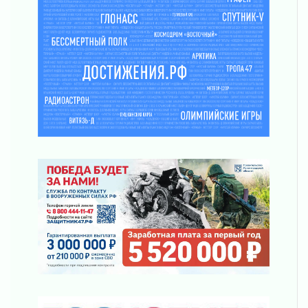
Ладога — не пруд
02 августа 2026
ПСК через Гослуслуги напомнит жителям
Ленинградской области о неоплаченных
счетах
02 августа 2026
Пропавшего подростка нашли в Кировском
районе Ленобласти
02 августа 2026
Жителям Ленобласти напомнили, как
действовать при укусе клеща
02 августа 2026
В Ивангороде назвали новых почетных
граждан Ленинградской области
02 августа 2026
Готовность №1
02 августа 2026
Километровые столбы «Дороги жизни»
отправили на реставрацию
02 августа 2026