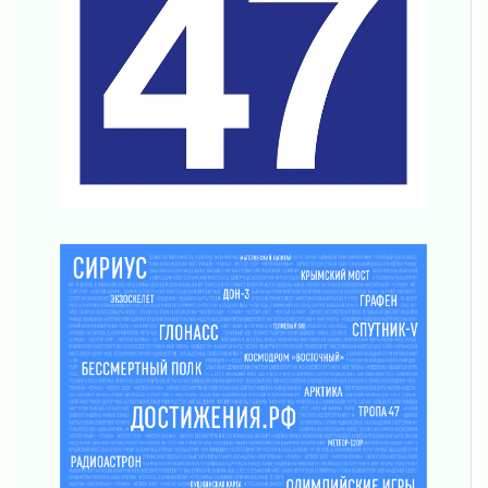
районе Ленобласти
02 августа 2026
Жителям Ленобласти напомнили, как
действовать при укусе клеща
02 августа 2026
В Ивангороде назвали новых почетных
граждан Ленинградской области
02 августа 2026
Готовность №1
02 августа 2026
Километровые столбы «Дороги жизни»
отправили на реставрацию
02 августа 2026
Ленобласть внедрила передовую подготовку
операторов БПЛА
02 августа 2026
В Ивангороде появилась «Избушка-
воробушка»
02 августа 2026