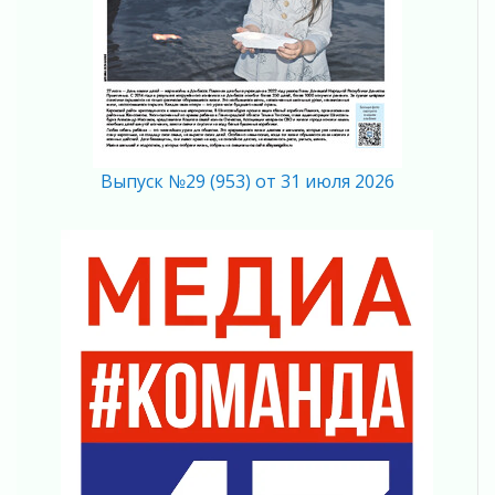
Шесть новых жизней в честь дня рождения
Ленинградской области
03 августа 2026
Уроки безопасности для детей и взрослых
03 августа 2026
Ленобласть отмечает День Воздушно-
десантных войск
Выпуск №29 (953) от 31 июля 2026
02 августа 2026
«Активное лето»
02 августа 2026
Ленобласть отметила заслуги жителей перед
регионом и страной
02 августа 2026
Ладога — не пруд
02 августа 2026
ПСК через Гослуслуги напомнит жителям
Ленинградской области о неоплаченных
счетах
02 августа 2026
Пропавшего подростка нашли в Кировском