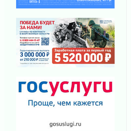
Юхла, мука, кантеле и Водяной
01 августа 2026
Лето катится с горки
01 августа 2026
В Ленобласти открылась экспозиция к 150-
летию Билибина
01 августа 2026
Лето без гаджетов
01 августа 2026
Болезнь девственниц и вампиров
01 августа 2026
Безмолвный крик о помощи
01 августа 2026
В музей всей семьёй
01 августа 2026
Без заявлений и очередей
01 августа 2026
Не женское это дело...уверены?
01 августа 2026