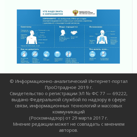
Все силы в кулак
01 августа 2026
Айда на пляж!
01 августа 2026
Один в поле — не воин
01 августа 2026
Пик топливного кризиса в регионе прошёл
31 июля 2026
О мужестве, долге и стойкости
31 июля 2026
Ленинградцы — бойцам «Барс-Ленинградец»
© Информационно-аналитический Интернет-портал
31 июля 2026
ПроОтрадное 2019 г.
Маршрутами будущего — к заветной цели
Свидетельство о регистрации ЭЛ № ФС 77 — 69222,
31 июля 2026
выдано Федеральной службой по надзору в сфере
«Корвет» на страже
связи, информационных технологий и массовых
31 июля 2026
коммуникаций
(Роскомнадзор) от 29 марта 2017 г.
Правила для жизни
Мнение редакции может не совпадать с мнением
31 июля 2026
авторов.
С рабочим визитом