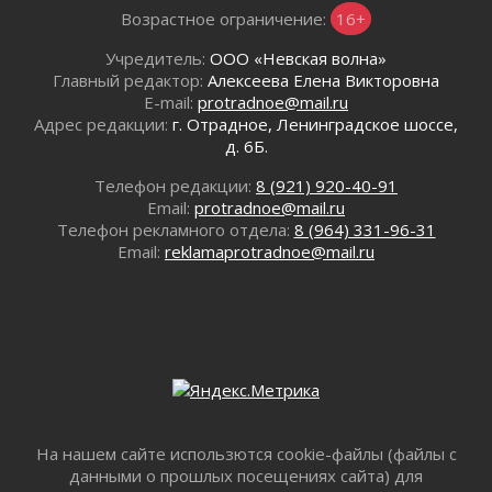
31 июля 2026
Возрастное ограничение:
16+
В Шлиссельбурге прошла акция «Белый
Учредитель:
ООО «Невская волна»
кораблик Памяти»
Главный редактор:
Алексеева Елена Викторовна
31 июля 2026
E-mail:
protradnoe@mail.ru
Новые возможности для творчества
Адрес редакции:
г. Отрадное, Ленинградское шоссе,
31 июля 2026
д. 6Б.
За сухими цифрами — реальная жизнь
Телефон редакции:
8 (921) 920-40-91
31 июля 2026
Email:
protradnoe@mail.ru
От инженера-создателя к волонтёрам
Телефон рекламного отдела:
8 (964) 331-96-31
«Созидателям»
Email:
reklamaprotradnoe@mail.ru
31 июля 2026
Генеральная репетиция векового юбилея
31 июля 2026
Открытое сердце и стремление делать добро
31 июля 2026
Давайте разберемся!
30 июля 2026
Круглую ригу в Гатчине отреставрируют в
На нашем сайте использются cookie-файлы (файлы с
2027 году
данными о прошлых посещениях сайта) для