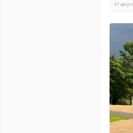
07 авгус
На лидирующих позициях
04 августа 2026
Итоги конкурса «Лучший работник
Кадрового центра – 2026»
подведены!
04 августа 2026
Ставка на дисциплину на
перекрестках
04 августа 2026
В Ленобласти растет потребление
мобильного трафика
04 августа 2026
Полумрак бьёт по карману
04 августа 2026
Вниманию автомобилистов!
04 августа 2026
Память, сталь и музыка
04 августа 2026
Регион готовится к выборам