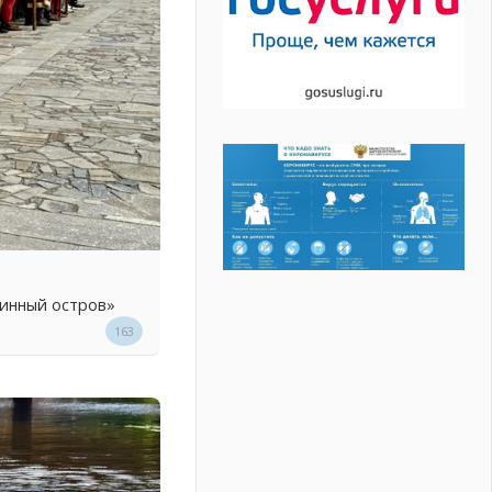
линный остров»
163