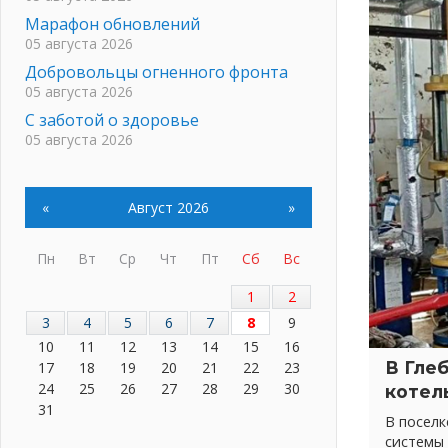
Марафон обновлений
05 августа 2026
Добровольцы огненного фронта
05 августа 2026
С заботой о здоровье
05 августа 2026
Лучшая из лучших
05 августа 2026
«
Август 2026
»
Пульс региона
05 августа 2026
Пн
Вт
Ср
Чт
Пт
Сб
Вс
«Результат командный, заслуга
каждого ведомства и
1
2
муниципалитета»
3
4
5
6
7
8
9
05 августа 2026
10
11
12
13
14
15
16
Вдохновлять, просвещать и
В Гле
17
18
19
20
21
22
23
объединять!
24
25
26
27
28
29
30
котел
05 августа 2026
31
Не оставят в беде
В посел
05 августа 2026
системы