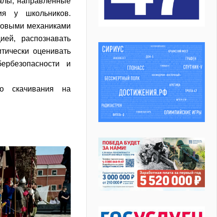
алы, направленные
ия у школьников.
ровыми механиками
ией, распознавать
итически оценивать
ербезопасности и
о скачивания на