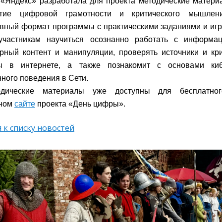
«Яндекс» разработала для проекта методические матери
тие цифровой грамотности и критического мышлен
вный формат программы с практическими заданиями и иг
участникам научиться осознанно работать с информац
рный контент и манипуляции, проверять источники и кр
ы в интернете, а также познакомит с основами киб
нного поведения в Сети.
дические материалы уже доступны для бесплатног
ном
сайте
проекта «День цифры».
 к списку новостей