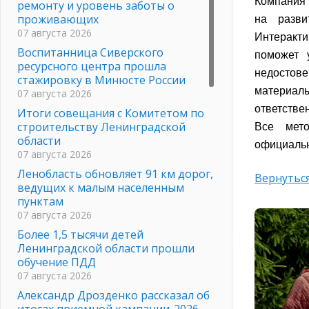
Компания 
ремонту и уровень заботы о
проживающих
на разви
07 августа 2026
Интеракти
Воспитанница Сиверского
поможет 
ресурсного центра прошла
недостове
стажировку в Минюсте России
материал
07 августа 2026
ответстве
Итоги совещания с Комитетом по
строительству Ленинградской
Все мето
области
официаль
07 августа 2026
Ленобласть обновляет 91 км дорог,
Вернуться
ведущих к малым населенным
пунктам
07 августа 2026
Более 1,5 тысячи детей
Ленинградской области прошли
обучение ПДД
07 августа 2026
Александр Дрозденко рассказал об
итогах приемной кампании-2026