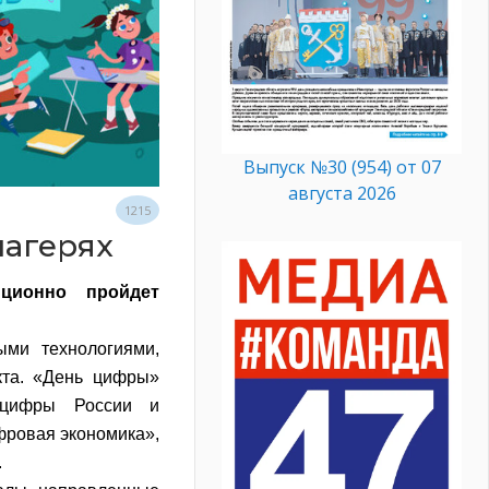
Выпуск №30 (954) от 07
августа 2026
1215
лагерях
ционно пройдет
ми технологиями,
кта. «День цифры»
нцифры России и
фровая экономика»,
.