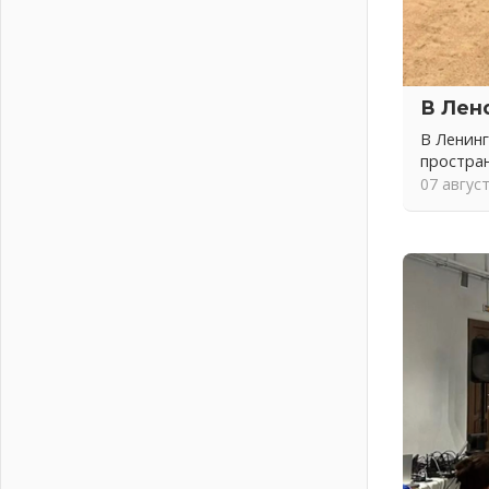
04 августа 2026
Никакого принуждения, только
письменное согласие
04 августа 2026
В Лен
Без риска для здоровья и кошелька
04 августа 2026
В Ленинг
простра
Важная информация
07 авгус
04 августа 2026
Что делать со сбережениями
04 августа 2026
Награды нашли строителей
03 августа 2026
Ленобласть повышает
производительность труда в ЖКХ
03 августа 2026
Поддержка волонтерских
объединений
03 августа 2026
Ладожский мост полностью