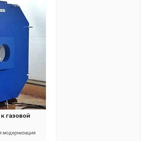
к газовой
ся модернизация