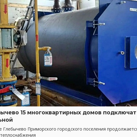
бычево 15 многоквартирных домов подключат 
ьной
ке Глебычево Приморского городского поселения продолжает
 теплоснабжения