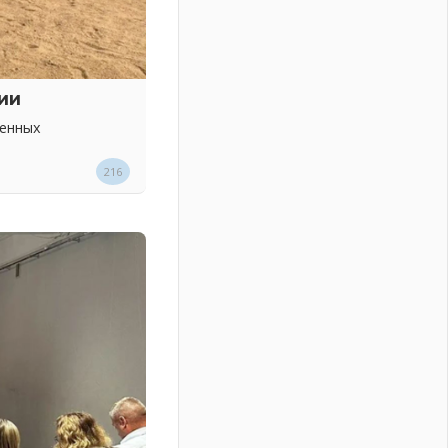
ии
венных
216