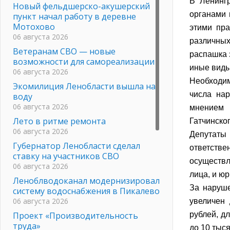
В Ленинг
Новый фельдшерско-акушерский
органами 
пункт начал работу в деревне
Мотохово
этими пра
06 августа 2026
различных
Ветеранам СВО — новые
распашка 
возможности для самореализации
иные виды
06 августа 2026
Необходим
Экомилиция Ленобласти вышла на
числа нар
воду
06 августа 2026
мнением 
Лето в ритме ремонта
Гатчинско
06 августа 2026
Депутаты
Губернатор Ленобласти сделал
ответств
ставку на участников СВО
осуществ
06 августа 2026
лица, и ю
Леноблводоканал модернизировал
За наруше
систему водоснабжения в Пикалево
06 августа 2026
увеличен
Проект «Производительность
рублей, д
труда»
до 10 тыся