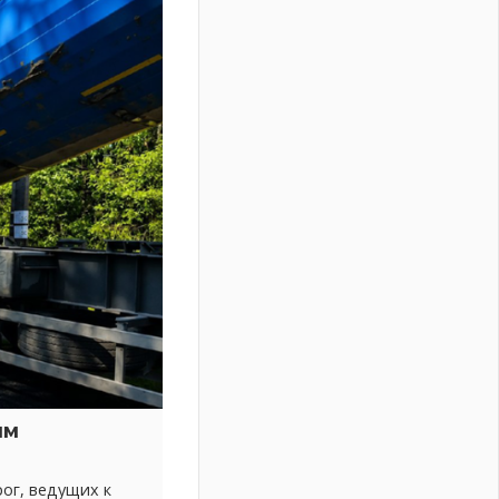
ым
ог, ведущих к