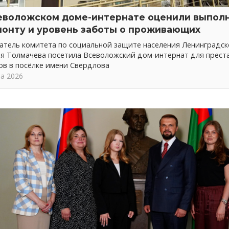
еволожском доме-интернате оценили выпол
монту и уровень заботы о проживающих
атель комитета по социальной защите населения Ленинградск
ия Толмачева посетила Всеволожский дом-интернат для прест
ов в посёлке имени Свердлова
та 2026