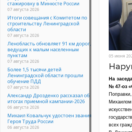
стажировку в Минюсте России
07 августа 2026
Итоги совещания с Комитетом по
строительству Ленинградской
области
07 августа 2026
Ленобласть обновляет 91 км дорог,
ведущих к малым населенным
пунктам
05 июня 20
07 августа 2026
Нару
Более 1,5 тысячи детей
Ленинградской области прошли
На засед
обучение ПДД
№ 47-оз 
07 августа 2026
Поправки
Александр Дрозденко рассказал об
итогах приемной кампании-2026
Михаилом
06 августа 2026
искусств
Михаил Ковальчук удостоен звания
государс
Героя Труда России
всех граж
06 августа 2026