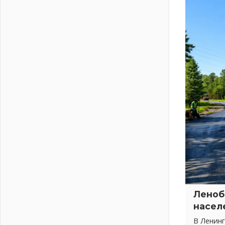
Новая площадка: 2027
03 августа 2026
Часть медиков в Ленобласти
сможет рассчитывать на доплату
от региона
03 августа 2026
За сутки в Ленинградской области
ликвидировали 10 пожаров
03 августа 2026
Клюква наливается, но в корзинку
пока не просится
03 августа 2026
Строительные компании
Ленобласти подняли зарплаты
почти на 40% за год
03 августа 2026
Шесть новых жизней в честь дня
Леноб
рождения Ленинградской области
насел
03 августа 2026
В Ленин
Уроки безопасности для детей и