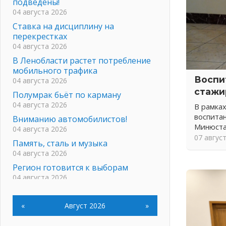
подведены!
04 августа 2026
Ставка на дисциплину на
перекрестках
04 августа 2026
В Ленобласти растет потребление
мобильного трафика
Воспи
04 августа 2026
стажи
Полумрак бьёт по карману
04 августа 2026
В рамка
воспитан
Вниманию автомобилистов!
Минюста
04 августа 2026
07 авгус
Память, сталь и музыка
04 августа 2026
Регион готовится к выборам
04 августа 2026
Никакого принуждения, только
письменное согласие
«
Август 2026
»
04 августа 2026
Без риска для здоровья и кошелька