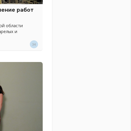
нение работ
ой области
арелых и
34