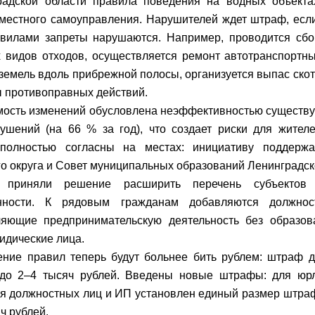
радской области правила поведения на водных объекта
местного самоуправления. Нарушителей ждет штраф, есл
вилами запреты нарушаются. Например, проводится сбо
 видов отходов, осуществляется ремонт автотранспортны
земель вдоль прибрежной полосы, организуется выпас ско
 противоправных действий.
ость изменений обусловлена неэффективностью существу
ушений (на 66 % за год), что создает риски для жител
полностью согласны на местах: инициативу поддержа
го округа и Совет муниципальных образований Ленинградск
 приняли решение расширить перечень субъектов 
енности. К рядовым гражданам добавляются должнос
ляющие предпринимательскую деятельность без образов
ридические лица.
ние правил теперь будут больнее бить рублем: штраф д
 до 2–4 тысяч рублей. Введены новые штрафы: для юр
ля должностных лиц и ИП установлен единый размер штраф
ч рублей.