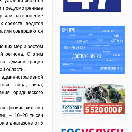
х устанавливаются
и предусмотренные
р или захоронение
х средств, ведется
та или совершаются
ющих мер и ростом
ей региона. С этим
ла администрация
ой области.
административной
тные лица, лица,
ания юридического
ля физических лиц
лиц – 10–20 тысяч
а в диапазоне от 5