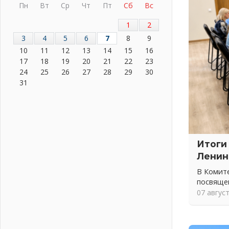
Пн
Вт
Ср
Чт
Пт
Сб
Вс
04 августа 2026
Важная информация
1
2
04 августа 2026
3
4
5
6
7
8
9
Что делать со сбережениями
10
11
12
13
14
15
16
04 августа 2026
17
18
19
20
21
22
23
24
25
26
27
28
29
30
Награды нашли строителей
31
03 августа 2026
Ленобласть повышает
производительность труда в ЖКХ
03 августа 2026
Поддержка волонтерских
объединений
Итоги
03 августа 2026
Ленин
Ладожский мост полностью
В Комите
закроют на два часа
посвяще
03 августа 2026
07 авгус
Музеи Ленобласти обновляют
пространства
03 августа 2026