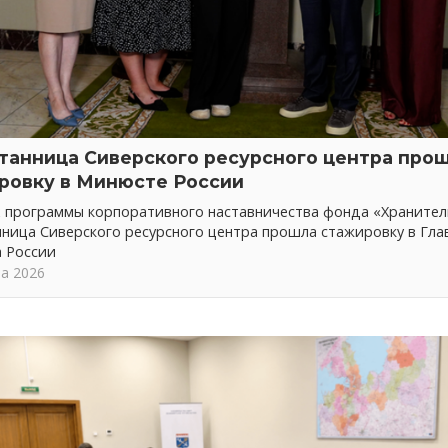
танница Сиверского ресурсного центра про
ровку в Минюсте России
х программы корпоративного наставничества фонда «Хранител
ница Сиверского ресурсного центра прошла стажировку в Гла
 России
та 2026