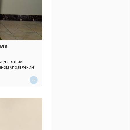
шла
и детства»
вном управлении
30