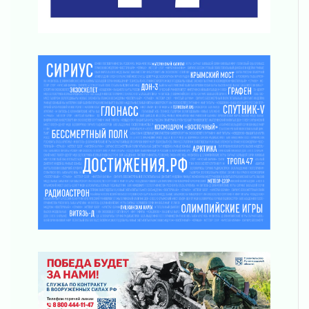
Пульс региона
05 августа 2026
«Результат командный, заслуга каждого
ведомства и муниципалитета»
05 августа 2026
Вдохновлять, просвещать и объединять!
05 августа 2026
Не оставят в беде
05 августа 2026
На лидирующих позициях
04 августа 2026
Итоги конкурса «Лучший работник
Кадрового центра – 2026» подведены!
04 августа 2026
Ставка на дисциплину на перекрестках
04 августа 2026
В Ленобласти растет потребление
мобильного трафика
04 августа 2026