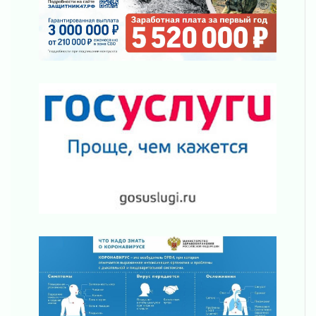
Полумрак бьёт по карману
04 августа 2026
Вниманию автомобилистов!
04 августа 2026
Память, сталь и музыка
04 августа 2026
Регион готовится к выборам
04 августа 2026
Никакого принуждения, только письменное
согласие
04 августа 2026
Без риска для здоровья и кошелька
04 августа 2026
Важная информация
04 августа 2026
Что делать со сбережениями
04 августа 2026
Награды нашли строителей
03 августа 2026