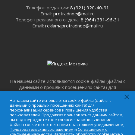
просится
Телефон редакции:
8 (921) 920-40-91
03 августа 2026
Email:
protradnoe@mail.ru
Строительные компании Ленобласти
Телефон рекламного отдела:
8 (964) 331-96-31
подняли зарплаты почти на 40% за год
Email:
reklamaprotradnoe@mail.ru
03 августа 2026
Шесть новых жизней в честь дня рождения
Ленинградской области
03 августа 2026
Уроки безопасности для детей и взрослых
03 августа 2026
Ленобласть отмечает День Воздушно-
десантных войск
На нашем сайте использются cookie-файлы (файлы с
02 августа 2026
данными о прошлых посещениях сайта) для
персонализации сервисов и повышения удобства
«Активное лето»
пользователей. Продолжая пользоваться данным
На нашем сайте использются cookie-файлы (файлы с
02 августа 2026
сайтом, вы подтверждаете свое согласие на
данными о прошлых посещениях сайта) для
Ленобласть отметила заслуги жителей перед
персонализации сервисов и повышения удобства
использование файлов cookie в соответствии с
регионом и страной
пользователей. Продолжая пользоваться данным сайтом,
настоящим уведомлением,
Пользовательским
вы подтверждаете свое согласие на использование
02 августа 2026
соглашением
и
Соглашением о
файлов cookie в соответствии с настоящим уведомлением,
конфиденциальности
. Запретить обработку cookie
Ладога — не пруд
Пользовательским соглашением
и
Соглашением о
конфиденциальности
. Запретить обработку cookie можно