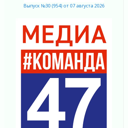
В Сланцах открылся обновлённый Кадровый
Выпуск №30 (954) от 07 августа 2026
центр
06 августа 2026
Для меня ты на свете одна
05 августа 2026
Выбрать удобный способ голосования
помогут Госуслуги
05 августа 2026
Планируйте свой маршрут заранее
05 августа 2026
Мода вне возраста и границ
05 августа 2026
Марафон обновлений
05 августа 2026
Добровольцы огненного фронта
05 августа 2026
С заботой о здоровье
05 августа 2026
Лучшая из лучших
05 августа 2026