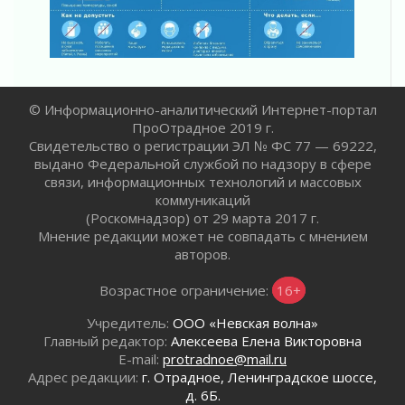
Ленобласть повышает производительность
труда в ЖКХ
03 августа 2026
Поддержка волонтерских объединений
03 августа 2026
© Информационно-аналитический Интернет-портал
ПроОтрадное 2019 г.
Ладожский мост полностью закроют на два
Свидетельство о регистрации ЭЛ № ФС 77 — 69222,
часа
выдано Федеральной службой по надзору в сфере
03 августа 2026
связи, информационных технологий и массовых
Музеи Ленобласти обновляют пространства
коммуникаций
03 августа 2026
(Роскомнадзор) от 29 марта 2017 г.
Новая площадка: 2027
Мнение редакции может не совпадать с мнением
03 августа 2026
авторов.
Часть медиков в Ленобласти сможет
Возрастное ограничение:
16+
рассчитывать на доплату от региона
03 августа 2026
Учредитель:
ООО «Невская волна»
За сутки в Ленинградской области
Главный редактор:
Алексеева Елена Викторовна
ликвидировали 10 пожаров
E-mail:
protradnoe@mail.ru
03 августа 2026
Адрес редакции:
г. Отрадное, Ленинградское шоссе,
д. 6Б.
Клюква наливается, но в корзинку пока не