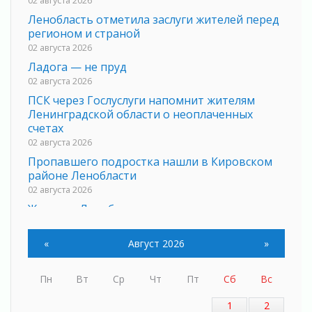
Ленобласть отметила заслуги жителей перед
регионом и страной
02 августа 2026
Ладога — не пруд
02 августа 2026
ПСК через Гослуслуги напомнит жителям
Ленинградской области о неоплаченных
счетах
02 августа 2026
Пропавшего подростка нашли в Кировском
районе Ленобласти
02 августа 2026
Жителям Ленобласти напомнили, как
действовать при укусе клеща
02 августа 2026
«
Август 2026
»
В Ивангороде назвали новых почетных
граждан Ленинградской области
Пн
Вт
Ср
Чт
Пт
Сб
Вс
02 августа 2026
Готовность №1
1
2