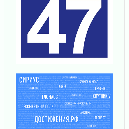
31 июля 2026
Ленинградцы — бойцам «Барс-Ленинградец»
31 июля 2026
Маршрутами будущего — к заветной цели
31 июля 2026
«Корвет» на страже
31 июля 2026
Правила для жизни
31 июля 2026
С рабочим визитом
31 июля 2026
В Шлиссельбурге прошла акция «Белый
кораблик Памяти»
31 июля 2026
Новые возможности для творчества
31 июля 2026
За сухими цифрами — реальная жизнь
31 июля 2026
От инженера-создателя к волонтёрам