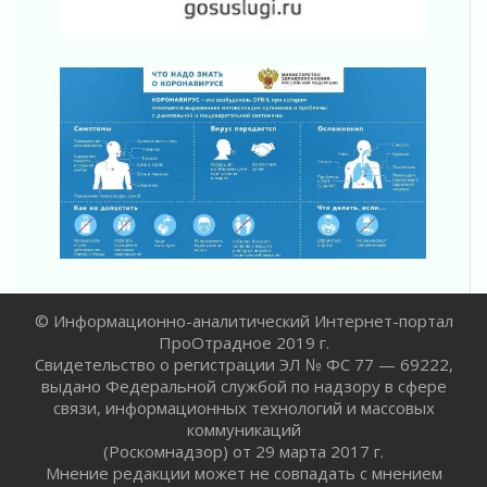
Комфортное лето: в Ленобласти 30 июля
ожидается теплая и сухая погода
30 июля 2026
Ладожский мост на трассе «Кола» полностью
закроют для движения в ночь на 31 июля
30 июля 2026
Волейболисты из Всеволожского района
представят Ленинградскую область на
всероссийском финале в Москве
30 июля 2026
«Кубок Защитников Отечества» для
ветеранов СВО стартовал в Выборге
30 июля 2026
© Информационно-аналитический Интернет-портал
Заблудившегося пенсионера вывели из леса в
ПроОтрадное 2019 г.
Тосненском районе
Свидетельство о регистрации ЭЛ № ФС 77 — 69222,
30 июля 2026
выдано Федеральной службой по надзору в сфере
Редкие птенцы козодоя вылупились во
связи, информационных технологий и массовых
Всеволожском районе Ленобласти
коммуникаций
30 июля 2026
(Роскомнадзор) от 29 марта 2017 г.
Изменение расписания 565 автобуса
Мнение редакции может не совпадать с мнением