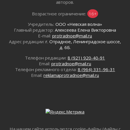
авторов.
30 июля 2026
Объявлена продажа инвестиционных паев
Возрастное ограничение:
16+
29 июля 2026
Пик топливного кризиса в Ленинградской
Учредитель:
ООО «Невская волна»
области прошёл
Главный редактор:
Алексеева Елена Викторовна
E-mail:
protradnoe@mail.ru
29 июля 2026
Адрес редакции:
г. Отрадное, Ленинградское шоссе,
Ленобласть вошла в двадцатку лидеров по
д. 6Б.
освещению нацпроектов в СМИ
29 июля 2026
Телефон редакции:
8 (921) 920-40-91
Легкоатлеты Ленинградской области вошли в
Email:
protradnoe@mail.ru
пятерку сильнейших на Первенстве России
Телефон рекламного отдела:
8 (964) 331-96-31
Email:
reklamaprotradnoe@mail.ru
29 июля 2026
Сотрудница почты в Кингисеппе
инсценировала пожар после кражи почти
полумиллиона рублей
29 июля 2026
С помощью камер в Ленобласти выписали
штрафов на 17 миллионов рублей за сброс
мусора
29 июля 2026
На нашем сайте использются cookie-файлы (файлы с