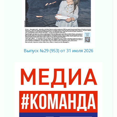
Болезнь девственниц и вампиров
01 августа 2026
Безмолвный крик о помощи
01 августа 2026
В музей всей семьёй
01 августа 2026
Без заявлений и очередей
01 августа 2026
Выпуск №29 (953) от 31 июля 2026
Не женское это дело...уверены?
01 августа 2026
Все силы в кулак
01 августа 2026
Айда на пляж!
01 августа 2026
Один в поле — не воин
01 августа 2026
Пик топливного кризиса в регионе прошёл
31 июля 2026
О мужестве, долге и стойкости