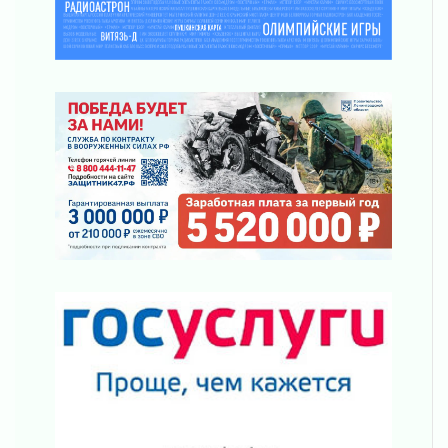
«Созидателям»
31 июля 2026
Генеральная репетиция векового юбилея
31 июля 2026
Открытое сердце и стремление делать добро
31 июля 2026
Давайте разберемся!
30 июля 2026
Круглую ригу в Гатчине отреставрируют в
2027 году
30 июля 2026
Путешествие к западным рубежам
30 июля 2026
Лаголовская общеобразовательная школа
откроется к концу сентября
30 июля 2026
Ленобласть наводит порядок на дорогах и в
перевозках
30 июля 2026