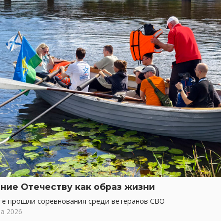
ние Отечеству как образ жизни
ге прошли соревнования среди ветеранов СВО
та 2026