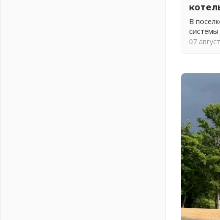
04 августа 2026
котел
Никакого принуждения, только
В посел
письменное согласие
системы
04 августа 2026
07 авгус
Без риска для здоровья и кошелька
04 августа 2026
Важная информация
04 августа 2026
Что делать со сбережениями
04 августа 2026
Награды нашли строителей
03 августа 2026
Ленобласть повышает
производительность труда в ЖКХ
03 августа 2026
Поддержка волонтерских
объединений
03 августа 2026
Ладожский мост полностью