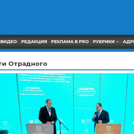
ВИДЕО
РЕДАКЦИЯ
РЕКЛАМА В PRO
РУБРИКИ
АДР
ти Отрадного