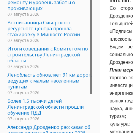
пять лет.
ремонту и уровень заботы о
проживающих
Со сторо
07 августа 2026
Дрозденк
Воспитанница Сиверского
Гольдштей
ресурсного центра прошла
«Подписы
стажировку в Минюсте России
плоскость
07 августа 2026
Будем ре
Итоги совещания с Комитетом по
строительству Ленинградской
социальн
области
Дрозденко
07 августа 2026
План мер
Ленобласть обновляет 91 км дорог,
торгово-э
ведущих к малым населенным
инвестици
пунктам
07 августа 2026
энергетика
Более 1,5 тысячи детей
рынок тру
Ленинградской области прошли
наука, ин
обучение ПДД
туризм;
07 августа 2026
культура;
Александр Дрозденко рассказал об
межнацио
итогах приемной кампании-2026