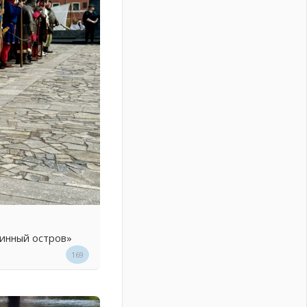
линный остров»
169