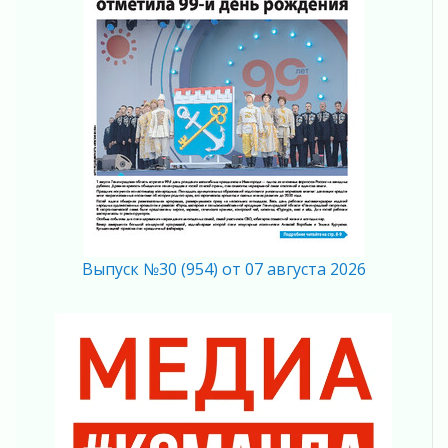
мобильного трафика
04 августа 2026
Полумрак бьёт по карману
04 августа 2026
Вниманию автомобилистов!
04 августа 2026
Память, сталь и музыка
04 августа 2026
Регион готовится к выборам
04 августа 2026
Никакого принуждения, только письменное
Выпуск №30 (954) от 07 августа 2026
согласие
04 августа 2026
Без риска для здоровья и кошелька
04 августа 2026
Важная информация
04 августа 2026
Что делать со сбережениями
04 августа 2026