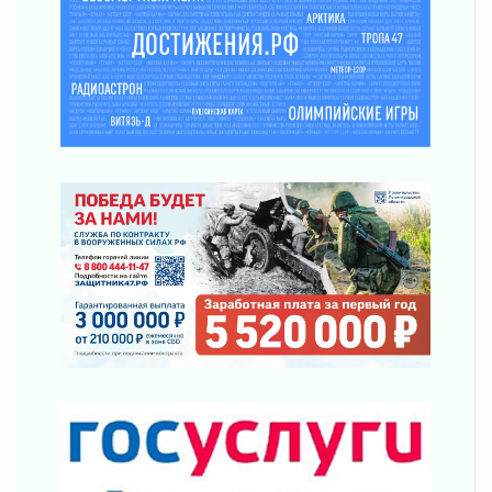
03 августа 2026
Клюква наливается, но в корзинку пока не
просится
03 августа 2026
Строительные компании Ленобласти
подняли зарплаты почти на 40% за год
03 августа 2026
Шесть новых жизней в честь дня рождения
Ленинградской области
03 августа 2026
Уроки безопасности для детей и взрослых
03 августа 2026
Ленобласть отмечает День Воздушно-
десантных войск
02 августа 2026
«Активное лето»
02 августа 2026
Ленобласть отметила заслуги жителей перед
регионом и страной
02 августа 2026