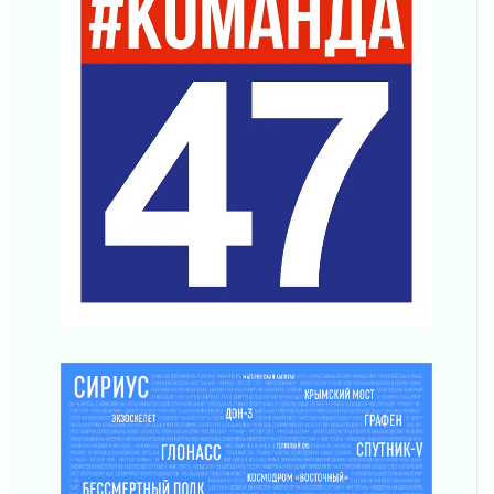
Награды нашли строителей
03 августа 2026
Ленобласть повышает производительность
труда в ЖКХ
03 августа 2026
Поддержка волонтерских объединений
03 августа 2026
Ладожский мост полностью закроют на два
часа
03 августа 2026
Музеи Ленобласти обновляют пространства
03 августа 2026
Новая площадка: 2027
03 августа 2026
Часть медиков в Ленобласти сможет
рассчитывать на доплату от региона
03 августа 2026
За сутки в Ленинградской области
ликвидировали 10 пожаров