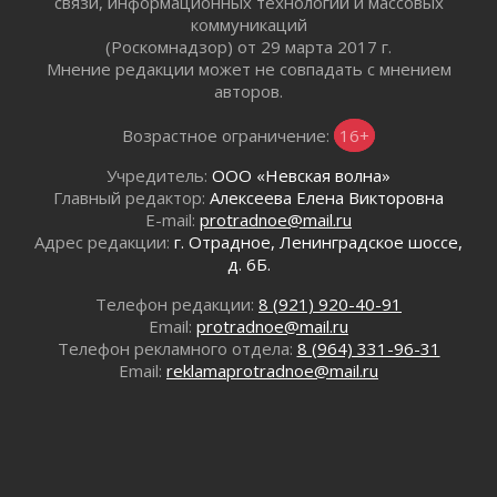
связи, информационных технологий и массовых
02 августа 2026
коммуникаций
Ленобласть внедрила передовую подготовку
(Роскомнадзор) от 29 марта 2017 г.
операторов БПЛА
Мнение редакции может не совпадать с мнением
02 августа 2026
авторов.
В Ивангороде появилась «Избушка-
воробушка»
Возрастное ограничение:
16+
02 августа 2026
Учредитель:
ООО «Невская волна»
Юхла, мука, кантеле и Водяной
Главный редактор:
Алексеева Елена Викторовна
01 августа 2026
E-mail:
protradnoe@mail.ru
Лето катится с горки
Адрес редакции:
г. Отрадное, Ленинградское шоссе,
д. 6Б.
01 августа 2026
В Ленобласти открылась экспозиция к 150-
Телефон редакции:
8 (921) 920-40-91
летию Билибина
Email:
protradnoe@mail.ru
01 августа 2026
Телефон рекламного отдела:
8 (964) 331-96-31
Лето без гаджетов
Email:
reklamaprotradnoe@mail.ru
01 августа 2026
Болезнь девственниц и вампиров
01 августа 2026
Безмолвный крик о помощи