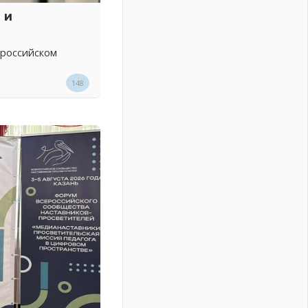
 и
 российском
148