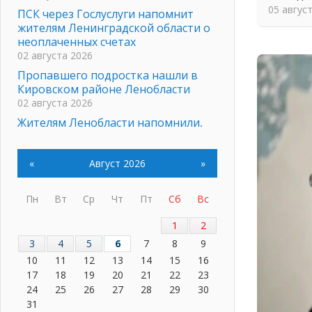
05 авгус
ПСК через Гослуслуги напомнит
жителям Ленинградской области о
неоплаченных счетах
02 августа 2026
Пропавшего подростка нашли в
Кировском районе Ленобласти
02 августа 2026
Жителям Ленобласти напомнили,
как действовать при укусе клеща
02 августа 2026
«
Август 2026
»
В Ивангороде назвали новых
почетных граждан Ленинградской
области
Пн
Вт
Ср
Чт
Пт
Сб
Вс
02 августа 2026
1
2
Готовность №1
3
4
5
6
7
8
9
02 августа 2026
10
11
12
13
14
15
16
Километровые столбы «Дороги
17
18
19
20
21
22
23
жизни» отправили на реставрацию
24
25
26
27
28
29
30
02 августа 2026
31
Ленобласть внедрила передовую