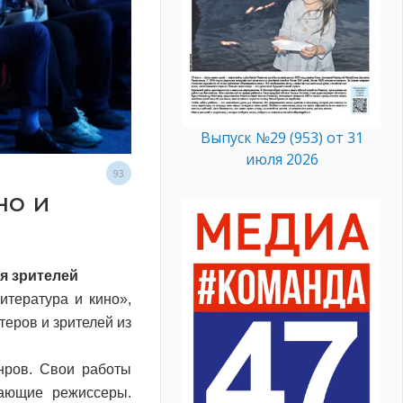
Выпуск №29 (953) от 31
июля 2026
93
но и
я зрителей
тература и кино»,
теров и зрителей из
нров. Свои работы
нающие режиссеры.