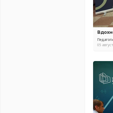
01 августа 2026
Без заявлений и очередей
01 августа 2026
Не женское это дело...уверены?
01 августа 2026
Вдохн
Все силы в кулак
Педагоги
01 августа 2026
05 авгус
Айда на пляж!
01 августа 2026
Один в поле — не воин
01 августа 2026
Пик топливного кризиса в регионе
прошёл
31 июля 2026
О мужестве, долге и стойкости
31 июля 2026
Ленинградцы — бойцам «Барс-
Ленинградец»
31 июля 2026