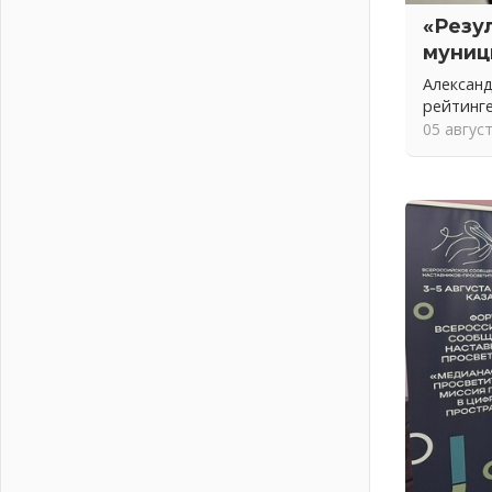
подготовку операторов БПЛА
«Резу
02 августа 2026
муниц
В Ивангороде появилась
Александ
«Избушка-воробушка»
рейтинг
02 августа 2026
05 авгус
Юхла, мука, кантеле и Водяной
01 августа 2026
Лето катится с горки
01 августа 2026
В Ленобласти открылась
экспозиция к 150-летию Билибина
01 августа 2026
Лето без гаджетов
01 августа 2026
Болезнь девственниц и вампиров
01 августа 2026
Безмолвный крик о помощи
01 августа 2026
В музей всей семьёй