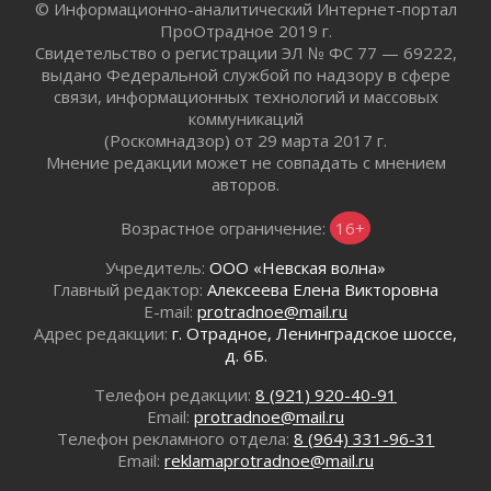
02 августа 2026
© Информационно-аналитический Интернет-портал
ПроОтрадное 2019 г.
Готовность №1
Свидетельство о регистрации ЭЛ № ФС 77 — 69222,
02 августа 2026
выдано Федеральной службой по надзору в сфере
Километровые столбы «Дороги жизни»
связи, информационных технологий и массовых
отправили на реставрацию
коммуникаций
02 августа 2026
(Роскомнадзор) от 29 марта 2017 г.
Ленобласть внедрила передовую подготовку
Мнение редакции может не совпадать с мнением
операторов БПЛА
авторов.
02 августа 2026
Возрастное ограничение:
16+
В Ивангороде появилась «Избушка-
воробушка»
Учредитель:
ООО «Невская волна»
02 августа 2026
Главный редактор:
Алексеева Елена Викторовна
Юхла, мука, кантеле и Водяной
E-mail:
protradnoe@mail.ru
01 августа 2026
Адрес редакции:
г. Отрадное, Ленинградское шоссе,
д. 6Б.
Лето катится с горки
01 августа 2026
Телефон редакции:
8 (921) 920-40-91
В Ленобласти открылась экспозиция к 150-
Email:
protradnoe@mail.ru
летию Билибина
Телефон рекламного отдела:
8 (964) 331-96-31
01 августа 2026
Email:
reklamaprotradnoe@mail.ru
Лето без гаджетов