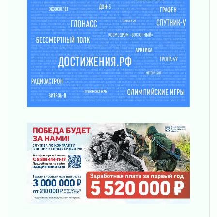
Часть медиков в Ленобласти сможет
рассчитывать на доплату от региона
03 августа 2026
За сутки в Ленинградской области
ликвидировали 10 пожаров
03 августа 2026
Клюква наливается, но в корзинку пока не
просится
03 августа 2026
Строительные компании Ленобласти
подняли зарплаты почти на 40% за год
03 августа 2026
Шесть новых жизней в честь дня рождения
Ленинградской области
03 августа 2026
Уроки безопасности для детей и взрослых
03 августа 2026
Ленобласть отмечает День Воздушно-
десантных войск
02 августа 2026