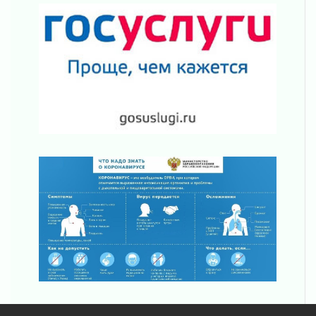
«Активное лето»
02 августа 2026
Ленобласть отметила заслуги жителей перед
регионом и страной
02 августа 2026
Ладога — не пруд
02 августа 2026
ПСК через Гослуслуги напомнит жителям
Ленинградской области о неоплаченных
счетах
02 августа 2026
Пропавшего подростка нашли в Кировском
районе Ленобласти
02 августа 2026
Жителям Ленобласти напомнили, как
действовать при укусе клеща
02 августа 2026
В Ивангороде назвали новых почетных
граждан Ленинградской области