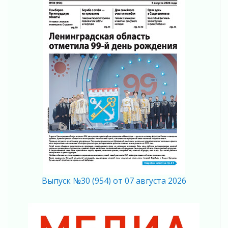
Кадрового центра – 2026» подведены!
04 августа 2026
Ставка на дисциплину на перекрестках
04 августа 2026
В Ленобласти растет потребление
мобильного трафика
04 августа 2026
Полумрак бьёт по карману
04 августа 2026
Вниманию автомобилистов!
04 августа 2026
Память, сталь и музыка
04 августа 2026
Регион готовится к выборам
04 августа 2026
Выпуск №30 (954) от 07 августа 2026
Никакого принуждения, только письменное
согласие
04 августа 2026
Без риска для здоровья и кошелька