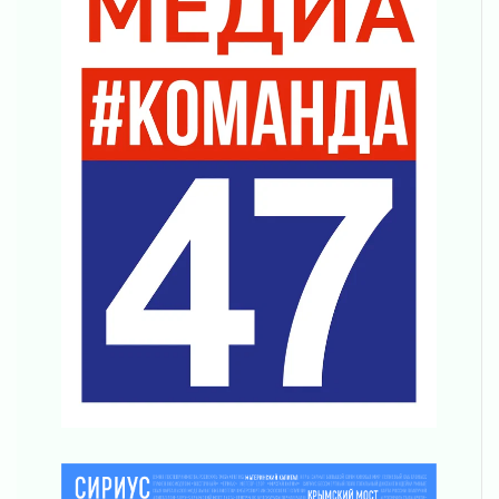
04 августа 2026
Важная информация
04 августа 2026
Что делать со сбережениями
04 августа 2026
Награды нашли строителей
03 августа 2026
Ленобласть повышает производительность
труда в ЖКХ
03 августа 2026
Поддержка волонтерских объединений
03 августа 2026
Ладожский мост полностью закроют на два
часа
03 августа 2026
Музеи Ленобласти обновляют пространства
03 августа 2026
Новая площадка: 2027
03 августа 2026