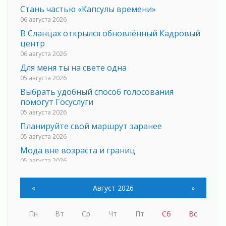
Стань частью «Капсулы времени»
06 августа 2026
В Сланцах открылся обновлённый Кадровый
центр
06 августа 2026
Для меня ты на свете одна
05 августа 2026
Выбрать удобный способ голосования
помогут Госуслуги
05 августа 2026
Планируйте свой маршрут заранее
05 августа 2026
Мода вне возраста и границ
05 августа 2026
Марафон обновлений
05 августа 2026
«
Август 2026
»
Добровольцы огненного фронта
05 августа 2026
Пн
Вт
Ср
Чт
Пт
Сб
Вс
С заботой о здоровье