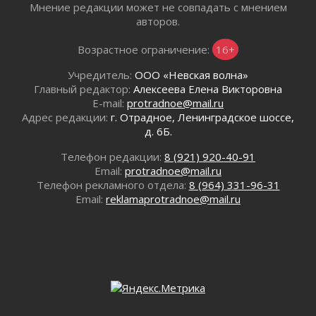
отправили на реставрацию
Мнение редакции может не совпадать с мнением
02 августа 2026
авторов.
Ленобласть внедрила передовую подготовку
Возрастное ограничение:
16+
операторов БПЛА
02 августа 2026
Учредитель:
ООО «Невская волна»
В Ивангороде появилась «Избушка-
Главный редактор:
Алексеева Елена Викторовна
воробушка»
E-mail:
protradnoe@mail.ru
02 августа 2026
Адрес редакции:
г. Отрадное, Ленинградское шоссе,
д. 6Б.
Юхла, мука, кантеле и Водяной
01 августа 2026
Телефон редакции:
8 (921) 920-40-91
Лето катится с горки
Email:
protradnoe@mail.ru
01 августа 2026
Телефон рекламного отдела:
8 (964) 331-96-31
Email:
reklamaprotradnoe@mail.ru
В Ленобласти открылась экспозиция к 150-
летию Билибина
01 августа 2026
Лето без гаджетов
01 августа 2026
Болезнь девственниц и вампиров
01 августа 2026