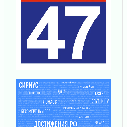
04 августа 2026
Награды нашли строителей
03 августа 2026
Ленобласть повышает производительность
труда в ЖКХ
03 августа 2026
Поддержка волонтерских объединений
03 августа 2026
Ладожский мост полностью закроют на два
часа
03 августа 2026
Музеи Ленобласти обновляют пространства
03 августа 2026
Новая площадка: 2027
03 августа 2026
Часть медиков в Ленобласти сможет
рассчитывать на доплату от региона
03 августа 2026
За сутки в Ленинградской области