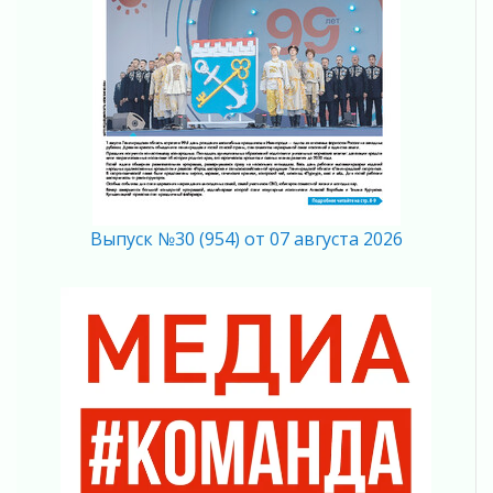
В Ленобласти растет потребление
мобильного трафика
04 августа 2026
Полумрак бьёт по карману
04 августа 2026
Вниманию автомобилистов!
04 августа 2026
Память, сталь и музыка
04 августа 2026
Выпуск №30 (954) от 07 августа 2026
Регион готовится к выборам
04 августа 2026
Никакого принуждения, только письменное
согласие
04 августа 2026
Без риска для здоровья и кошелька
04 августа 2026
Важная информация
04 августа 2026
Что делать со сбережениями