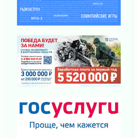
ликвидировали 10 пожаров
03 августа 2026
Клюква наливается, но в корзинку пока не
просится
03 августа 2026
Строительные компании Ленобласти
подняли зарплаты почти на 40% за год
03 августа 2026
Шесть новых жизней в честь дня рождения
Ленинградской области
03 августа 2026
Уроки безопасности для детей и взрослых
03 августа 2026
Ленобласть отмечает День Воздушно-
десантных войск
02 августа 2026
«Активное лето»
02 августа 2026
Ленобласть отметила заслуги жителей перед
регионом и страной