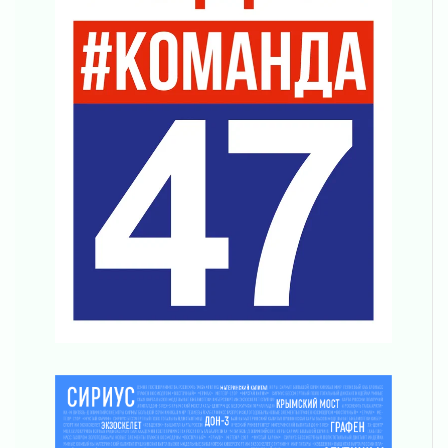
Маршрутами будущего — к заветной цели
31 июля 2026
«Корвет» на страже
31 июля 2026
Правила для жизни
31 июля 2026
С рабочим визитом
31 июля 2026
В Шлиссельбурге прошла акция «Белый
кораблик Памяти»
31 июля 2026
Новые возможности для творчества
31 июля 2026
За сухими цифрами — реальная жизнь
31 июля 2026
От инженера-создателя к волонтёрам
«Созидателям»
31 июля 2026
Генеральная репетиция векового юбилея