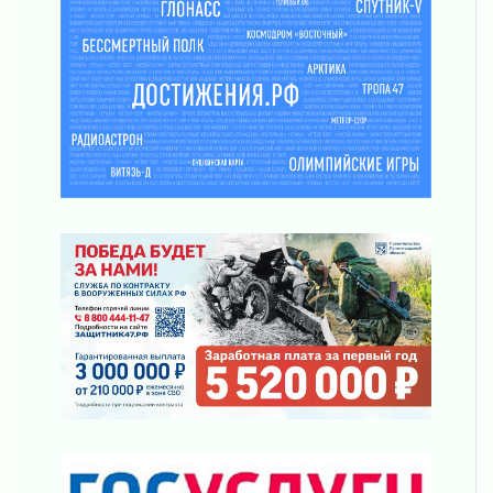
31 июля 2026
Открытое сердце и стремление делать добро
31 июля 2026
Давайте разберемся!
30 июля 2026
Круглую ригу в Гатчине отреставрируют в
2027 году
30 июля 2026
Путешествие к западным рубежам
30 июля 2026
Лаголовская общеобразовательная школа
откроется к концу сентября
30 июля 2026
Ленобласть наводит порядок на дорогах и в
перевозках
30 июля 2026
Комфортное лето: в Ленобласти 30 июля
ожидается теплая и сухая погода
30 июля 2026