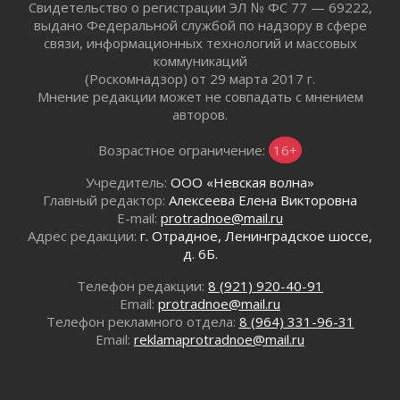
Свидетельство о регистрации ЭЛ № ФС 77 — 69222,
Пик топливного кризиса в Ленинградской
выдано Федеральной службой по надзору в сфере
области прошёл
связи, информационных технологий и массовых
29 июля 2026
коммуникаций
Ленобласть вошла в двадцатку лидеров по
(Роскомнадзор) от 29 марта 2017 г.
освещению нацпроектов в СМИ
Мнение редакции может не совпадать с мнением
29 июля 2026
авторов.
Легкоатлеты Ленинградской области вошли в
Возрастное ограничение:
16+
пятерку сильнейших на Первенстве России
29 июля 2026
Учредитель:
ООО «Невская волна»
Сотрудница почты в Кингисеппе
Главный редактор:
Алексеева Елена Викторовна
инсценировала пожар после кражи почти
E-mail:
protradnoe@mail.ru
полумиллиона рублей
Адрес редакции:
г. Отрадное, Ленинградское шоссе,
29 июля 2026
д. 6Б.
С помощью камер в Ленобласти выписали
Телефон редакции:
8 (921) 920-40-91
штрафов на 17 миллионов рублей за сброс
Email:
protradnoe@mail.ru
мусора
Телефон рекламного отдела:
8 (964) 331-96-31
29 июля 2026
Email:
reklamaprotradnoe@mail.ru
Региональная сеть контейнерных площадок
Ленобласти пополнится еще 300 объектами к
2027 году