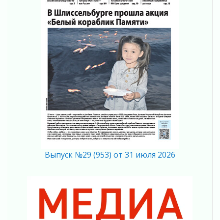
01 августа 2026
В музей всей семьёй
01 августа 2026
Без заявлений и очередей
01 августа 2026
Не женское это дело...уверены?
01 августа 2026
Все силы в кулак
01 августа 2026
Айда на пляж!
01 августа 2026
Один в поле — не воин
01 августа 2026
Выпуск №29 (953) от 31 июля 2026
Пик топливного кризиса в регионе прошёл
31 июля 2026
О мужестве, долге и стойкости
31 июля 2026
Ленинградцы — бойцам «Барс-Ленинградец»
31 июля 2026