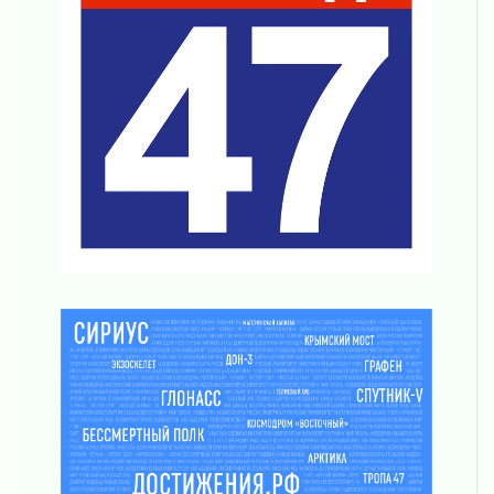
Новая площадка: 2027
03 августа 2026
Часть медиков в Ленобласти сможет
рассчитывать на доплату от региона
03 августа 2026
За сутки в Ленинградской области
ликвидировали 10 пожаров
03 августа 2026
Клюква наливается, но в корзинку пока не
просится
03 августа 2026
Строительные компании Ленобласти
подняли зарплаты почти на 40% за год
03 августа 2026
Шесть новых жизней в честь дня рождения
Ленинградской области
03 августа 2026
Уроки безопасности для детей и взрослых
03 августа 2026