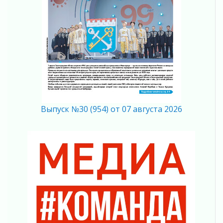
согласие
04 августа 2026
Без риска для здоровья и кошелька
04 августа 2026
Важная информация
04 августа 2026
Что делать со сбережениями
04 августа 2026
Награды нашли строителей
03 августа 2026
Выпуск №30 (954) от 07 августа 2026
Ленобласть повышает производительность
труда в ЖКХ
03 августа 2026
Поддержка волонтерских объединений
03 августа 2026
Ладожский мост полностью закроют на два
часа
03 августа 2026
Музеи Ленобласти обновляют пространства
03 августа 2026