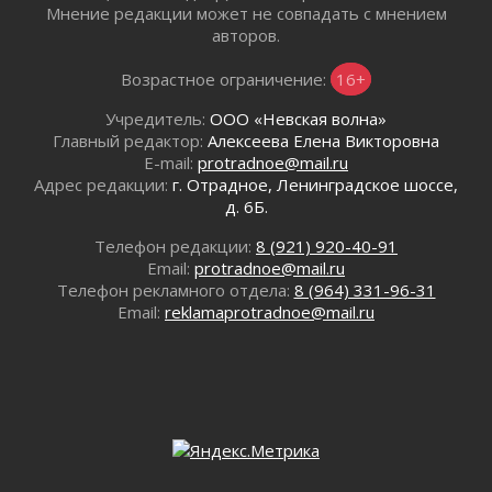
летию Билибина
Мнение редакции может не совпадать с мнением
01 августа 2026
авторов.
Лето без гаджетов
Возрастное ограничение:
16+
01 августа 2026
Болезнь девственниц и вампиров
Учредитель:
ООО «Невская волна»
01 августа 2026
Главный редактор:
Алексеева Елена Викторовна
E-mail:
protradnoe@mail.ru
Безмолвный крик о помощи
Адрес редакции:
г. Отрадное, Ленинградское шоссе,
01 августа 2026
д. 6Б.
В музей всей семьёй
01 августа 2026
Телефон редакции:
8 (921) 920-40-91
Email:
protradnoe@mail.ru
Без заявлений и очередей
Телефон рекламного отдела:
8 (964) 331-96-31
01 августа 2026
Email:
reklamaprotradnoe@mail.ru
Не женское это дело...уверены?
01 августа 2026
Все силы в кулак
01 августа 2026
Айда на пляж!
01 августа 2026
Один в поле — не воин