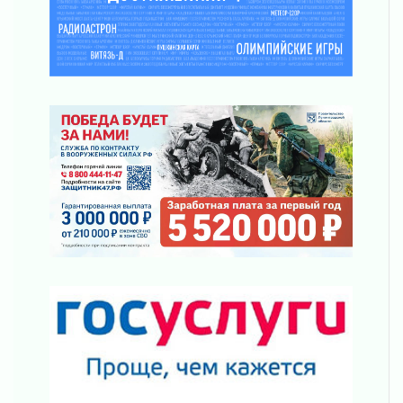
Ленобласть отмечает День Воздушно-
десантных войск
02 августа 2026
«Активное лето»
02 августа 2026
Ленобласть отметила заслуги жителей перед
регионом и страной
02 августа 2026
Ладога — не пруд
02 августа 2026
ПСК через Гослуслуги напомнит жителям
Ленинградской области о неоплаченных
счетах
02 августа 2026
Пропавшего подростка нашли в Кировском
районе Ленобласти
02 августа 2026
Жителям Ленобласти напомнили, как
действовать при укусе клеща
02 августа 2026