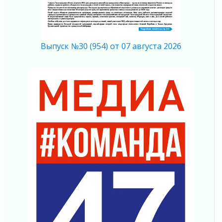
рассчитывать на доплату от региона
03 августа 2026
За сутки в Ленинградской области
ликвидировали 10 пожаров
Выпуск №30 (954) от 07 августа 2026
03 августа 2026
Клюква наливается, но в корзинку пока не
просится
03 августа 2026
Строительные компании Ленобласти
подняли зарплаты почти на 40% за год
03 августа 2026
Шесть новых жизней в честь дня рождения
Ленинградской области
03 августа 2026
Уроки безопасности для детей и взрослых
03 августа 2026
Ленобласть отмечает День Воздушно-
десантных войск
02 августа 2026
«Активное лето»