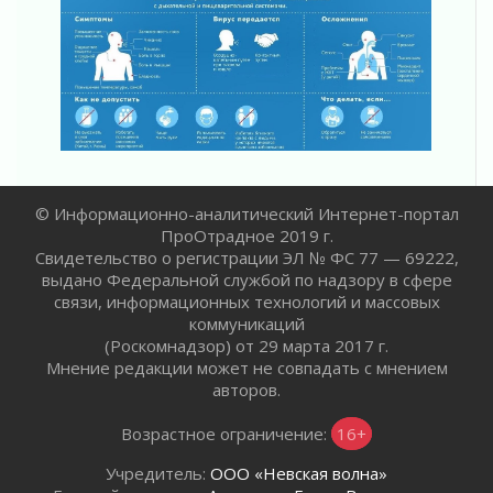
Болезнь девственниц и вампиров
01 августа 2026
Безмолвный крик о помощи
01 августа 2026
В музей всей семьёй
01 августа 2026
Без заявлений и очередей
01 августа 2026
© Информационно-аналитический Интернет-портал
Не женское это дело...уверены?
ПроОтрадное 2019 г.
01 августа 2026
Свидетельство о регистрации ЭЛ № ФС 77 — 69222,
выдано Федеральной службой по надзору в сфере
Все силы в кулак
связи, информационных технологий и массовых
01 августа 2026
коммуникаций
Айда на пляж!
(Роскомнадзор) от 29 марта 2017 г.
01 августа 2026
Мнение редакции может не совпадать с мнением
авторов.
Один в поле — не воин
01 августа 2026
Возрастное ограничение:
16+
Пик топливного кризиса в регионе прошёл
31 июля 2026
Учредитель:
ООО «Невская волна»