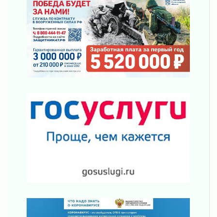
Готовность №1
02 августа 2026
Километровые столбы «Дороги жизни»
отправили на реставрацию
02 августа 2026
Ленобласть внедрила передовую подготовку
операторов БПЛА
02 августа 2026
В Ивангороде появилась «Избушка-
воробушка»
02 августа 2026
Юхла, мука, кантеле и Водяной
01 августа 2026
Лето катится с горки
01 августа 2026
В Ленобласти открылась экспозиция к 150-
летию Билибина
01 августа 2026
Лето без гаджетов
01 августа 2026