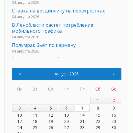
04 августа 2026
Ставка на дисциплину на перекрестках
04 августа 2026
В Ленобласти растет потребление
мобильного трафика
04 августа 2026
Полумрак бьёт по карману
04 августа 2026
Вниманию автомобилистов!
04 августа 2026
Память, сталь и музыка
«
Август 2026
»
04 августа 2026
Регион готовится к выборам
Пн
Вт
Ср
Чт
Пт
Сб
Вс
04 августа 2026
1
2
Никакого принуждения, только письменное
согласие
3
4
5
6
7
8
9
04 августа 2026
10
11
12
13
14
15
16
17
18
19
20
21
22
23
Без риска для здоровья и кошелька
24
25
26
27
28
29
30
04 августа 2026