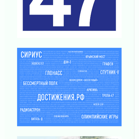
02 августа 2026
Ленобласть отметила заслуги жителей перед
регионом и страной
02 августа 2026
Ладога — не пруд
02 августа 2026
ПСК через Гослуслуги напомнит жителям
Ленинградской области о неоплаченных
счетах
02 августа 2026
Пропавшего подростка нашли в Кировском
районе Ленобласти
02 августа 2026
Жителям Ленобласти напомнили, как
действовать при укусе клеща
02 августа 2026
В Ивангороде назвали новых почетных
граждан Ленинградской области
02 августа 2026