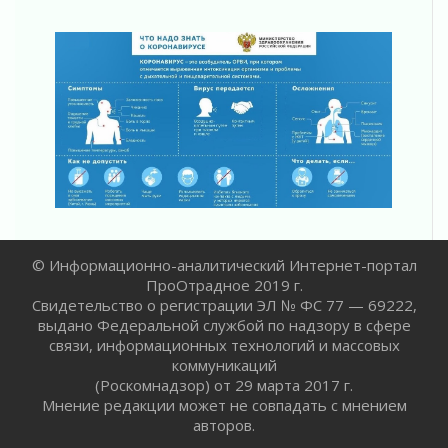
Новые возможности для творчества
31 июля 2026
За сухими цифрами — реальная жизнь
31 июля 2026
От инженера-создателя к волонтёрам
«Созидателям»
31 июля 2026
Генеральная репетиция векового юбилея
31 июля 2026
Открытое сердце и стремление делать добро
31 июля 2026
© Информационно-аналитический Интернет-портал
ПроОтрадное 2019 г.
Свидетельство о регистрации ЭЛ № ФС 77 — 69222,
выдано Федеральной службой по надзору в сфере
связи, информационных технологий и массовых
коммуникаций
(Роскомнадзор) от 29 марта 2017 г.
Мнение редакции может не совпадать с мнением
авторов.