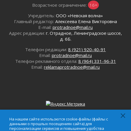
Возрастное ограничение:
16+
Учредитель:
ООО «Невская волна»
Главный редактор:
Алексеева Елена Викторовна
E-mail:
protradnoe@mail.ru
Адрес редакции:
г. Отрадное, Ленинградское шоссе,
д. 6Б.
Телефон редакции:
8 (921) 920-40-91
Email:
protradnoe@mail.ru
Телефон рекламного отдела:
8 (964) 331-96-31
Email:
reklamaprotradnoe@mail.ru
На нашем сайте использются cookie-файлы (файлы с
На нашем сайте использются cookie-файлы (файлы с
данными о прошлых посещениях сайта) для
данными о прошлых посещениях сайта) для
персонализации сервисов и повышения удобства