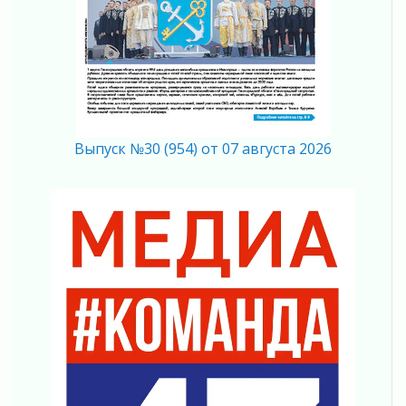
02 августа 2026
В Ивангороде назвали новых почетных
граждан Ленинградской области
02 августа 2026
Готовность №1
02 августа 2026
Километровые столбы «Дороги жизни»
Выпуск №30 (954) от 07 августа 2026
отправили на реставрацию
02 августа 2026
Ленобласть внедрила передовую подготовку
операторов БПЛА
02 августа 2026
В Ивангороде появилась «Избушка-
воробушка»
02 августа 2026
Юхла, мука, кантеле и Водяной
01 августа 2026
Лето катится с горки
01 августа 2026