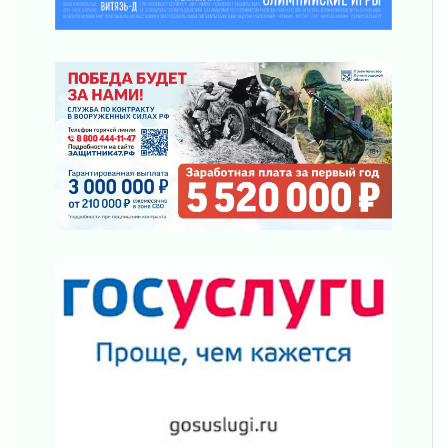
Один в поле — не воин
01 августа 2026
Пик топливного кризиса в регионе прошёл
31 июля 2026
О мужестве, долге и стойкости
31 июля 2026
Ленинградцы — бойцам «Барс-Ленинградец»
31 июля 2026
Маршрутами будущего — к заветной цели
31 июля 2026
«Корвет» на страже
31 июля 2026
Правила для жизни
31 июля 2026
С рабочим визитом
31 июля 2026
В Шлиссельбурге прошла акция «Белый
кораблик Памяти»
31 июля 2026