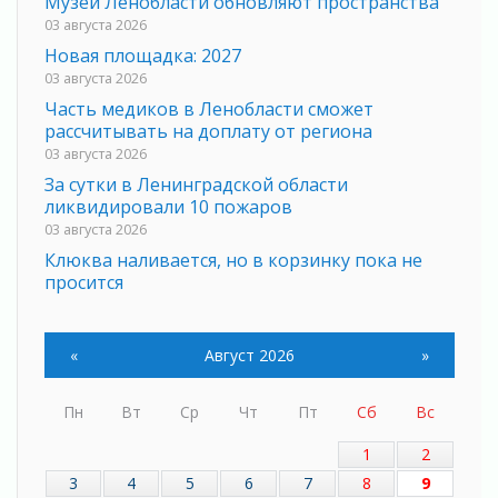
Музеи Ленобласти обновляют пространства
03 августа 2026
Новая площадка: 2027
03 августа 2026
Часть медиков в Ленобласти сможет
рассчитывать на доплату от региона
03 августа 2026
За сутки в Ленинградской области
ликвидировали 10 пожаров
03 августа 2026
Клюква наливается, но в корзинку пока не
просится
03 августа 2026
Строительные компании Ленобласти
«
Август 2026
»
подняли зарплаты почти на 40% за год
03 августа 2026
Шесть новых жизней в честь дня рождения
Пн
Вт
Ср
Чт
Пт
Сб
Вс
Ленинградской области
1
2
03 августа 2026
3
4
5
6
7
8
9
Уроки безопасности для детей и взрослых