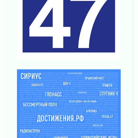
В Ленобласти открылась экспозиция к 150-
летию Билибина
01 августа 2026
Лето без гаджетов
01 августа 2026
Болезнь девственниц и вампиров
01 августа 2026
Безмолвный крик о помощи
01 августа 2026
В музей всей семьёй
01 августа 2026
Без заявлений и очередей
01 августа 2026
Не женское это дело...уверены?
01 августа 2026
Все силы в кулак
01 августа 2026
Айда на пляж!
01 августа 2026