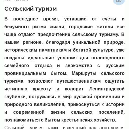
1460
Сельский туризм
В последнее время
,
у
ставшие от суеты и
безумного ритма жизни,
городски
е
жител
и
все
чаще
отдают предпочтение
сельск
ому
туризм
у
.
В
нашем регионе, б
лагодаря уникальной природе,
историческим памятникам и
богатой
культуре
,
уже
созда
ны
идеальные условия для полноценного
семейного отдыха и знакомства с русским
провинциальным бытом.
М
аршруты
сельского
туризма
позволяют путешественникам ощутить
истинную красоту и колорит Ленинградской
глубинки, погружаясь в мир русской провинции и
природного великолепия
,
п
рикоснуться к истории
и современной жизни сельских поселений,
познакомиться с
бытом
крестьянских хозяйств
.
Сельский туризм, также известный как агротуризм,