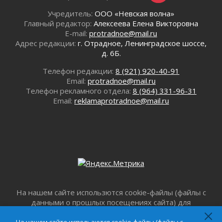
Правила для жизни
Учредитель:
ООО «Невская волна»
31 июля 2026
Главный редактор:
Алексеева Елена Викторовна
С рабочим визитом
E-mail:
protradnoe@mail.ru
31 июля 2026
Адрес редакции:
г. Отрадное, Ленинградское шоссе,
В Шлиссельбурге прошла акция «Белый
д. 6Б.
кораблик Памяти»
Телефон редакции:
8 (921) 920-40-91
31 июля 2026
Email:
protradnoe@mail.ru
Новые возможности для творчества
Телефон рекламного отдела:
8 (964) 331-96-31
31 июля 2026
Email:
reklamaprotradnoe@mail.ru
За сухими цифрами — реальная жизнь
31 июля 2026
От инженера-создателя к волонтёрам
«Созидателям»
31 июля 2026
Генеральная репетиция векового юбилея
31 июля 2026
Открытое сердце и стремление делать добро
На нашем сайте использются cookie-файлы (файлы с
31 июля 2026
данными о прошлых посещениях сайта) для
персонализации сервисов и повышения удобства
Давайте разберемся!
пользователей. Продолжая пользоваться данным