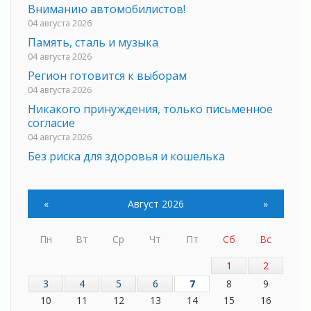
Вниманию автомобилистов!
04 августа 2026
Память, сталь и музыка
04 августа 2026
Регион готовится к выборам
04 августа 2026
Никакого принуждения, только письменное
согласие
04 августа 2026
Без риска для здоровья и кошелька
04 августа 2026
Важная информация
04 августа 2026
«
Август 2026
»
Что делать со сбережениями
04 августа 2026
Пн
Вт
Ср
Чт
Пт
Сб
Вс
Награды нашли строителей
1
2
03 августа 2026
3
4
5
6
7
8
9
Ленобласть повышает производительность
10
11
12
13
14
15
16
труда в ЖКХ