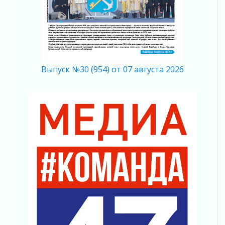
Строительные компании Ленобласти
подняли зарплаты почти на 40% за год
03 августа 2026
Шесть новых жизней в честь дня рождения
Ленинградской области
03 августа 2026
Выпуск №30 (954) от 07 августа 2026
Уроки безопасности для детей и взрослых
03 августа 2026
Ленобласть отмечает День Воздушно-
десантных войск
02 августа 2026
«Активное лето»
02 августа 2026
Ленобласть отметила заслуги жителей перед
регионом и страной
02 августа 2026
Ладога — не пруд
02 августа 2026
ПСК через Гослуслуги напомнит жителям
Ленинградской области о неоплаченных