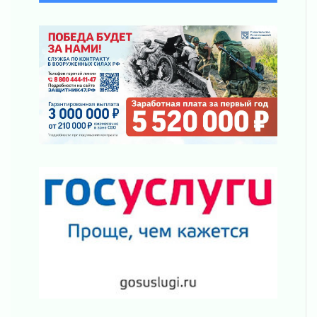
В Ивангороде появилась «Избушка-
воробушка»
02 августа 2026
Юхла, мука, кантеле и Водяной
01 августа 2026
Лето катится с горки
01 августа 2026
В Ленобласти открылась экспозиция к 150-
летию Билибина
01 августа 2026
Лето без гаджетов
01 августа 2026
Болезнь девственниц и вампиров
01 августа 2026
Безмолвный крик о помощи
01 августа 2026
В музей всей семьёй
01 августа 2026
Без заявлений и очередей
01 августа 2026