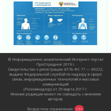
Не женское это дело...уверены?
01 августа 2026
Все силы в кулак
01 августа 2026
Айда на пляж!
01 августа 2026
Один в поле — не воин
01 августа 2026
Пик топливного кризиса в регионе прошёл
31 июля 2026
© Информационно-аналитический Интернет-портал
ПроОтрадное 2019 г.
О мужестве, долге и стойкости
Свидетельство о регистрации ЭЛ № ФС 77 — 69222,
31 июля 2026
выдано Федеральной службой по надзору в сфере
Ленинградцы — бойцам «Барс-Ленинградец»
связи, информационных технологий и массовых
31 июля 2026
коммуникаций
(Роскомнадзор) от 29 марта 2017 г.
Маршрутами будущего — к заветной цели
Мнение редакции может не совпадать с мнением
31 июля 2026
авторов.
«Корвет» на страже
31 июля 2026
Возрастное ограничение:
16+