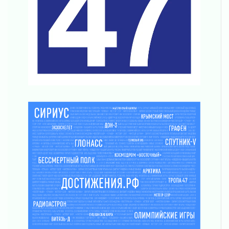
счетах
02 августа 2026
Пропавшего подростка нашли в Кировском
районе Ленобласти
02 августа 2026
Жителям Ленобласти напомнили, как
действовать при укусе клеща
02 августа 2026
В Ивангороде назвали новых почетных
граждан Ленинградской области
02 августа 2026
Готовность №1
02 августа 2026
Километровые столбы «Дороги жизни»
отправили на реставрацию
02 августа 2026
Ленобласть внедрила передовую подготовку
операторов БПЛА
02 августа 2026