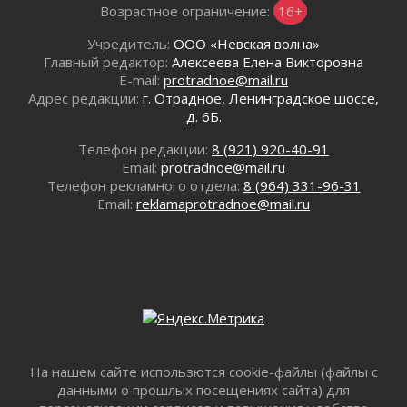
Возрастное ограничение:
16+
02 августа 2026
В Ивангороде назвали новых почетных
Учредитель:
ООО «Невская волна»
граждан Ленинградской области
Главный редактор:
Алексеева Елена Викторовна
02 августа 2026
E-mail:
protradnoe@mail.ru
Адрес редакции:
г. Отрадное, Ленинградское шоссе,
Готовность №1
д. 6Б.
02 августа 2026
Километровые столбы «Дороги жизни»
Телефон редакции:
8 (921) 920-40-91
отправили на реставрацию
Email:
protradnoe@mail.ru
02 августа 2026
Телефон рекламного отдела:
8 (964) 331-96-31
Email:
reklamaprotradnoe@mail.ru
Ленобласть внедрила передовую подготовку
операторов БПЛА
02 августа 2026
В Ивангороде появилась «Избушка-
воробушка»
02 августа 2026
Юхла, мука, кантеле и Водяной
01 августа 2026
На нашем сайте использются cookie-файлы (файлы с
Лето катится с горки
данными о прошлых посещениях сайта) для
01 августа 2026