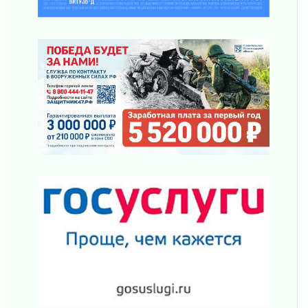
03 августа 2026
Новая площадка: 2027
03 августа 2026
Часть медиков в Ленобласти сможет
рассчитывать на доплату от региона
03 августа 2026
За сутки в Ленинградской области
ликвидировали 10 пожаров
03 августа 2026
Клюква наливается, но в корзинку пока не
просится
03 августа 2026
Строительные компании Ленобласти
подняли зарплаты почти на 40% за год
03 августа 2026
Шесть новых жизней в честь дня рождения
Ленинградской области
03 августа 2026
Уроки безопасности для детей и взрослых