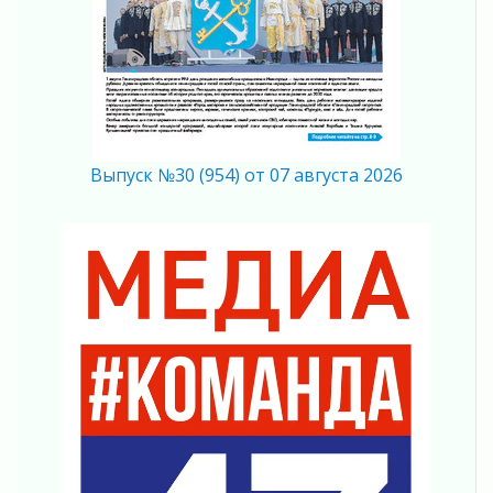
На лидирующих позициях
04 августа 2026
Итоги конкурса «Лучший работник
Кадрового центра – 2026» подведены!
04 августа 2026
Ставка на дисциплину на перекрестках
Выпуск №30 (954) от 07 августа 2026
04 августа 2026
В Ленобласти растет потребление
мобильного трафика
04 августа 2026
Полумрак бьёт по карману
04 августа 2026
Вниманию автомобилистов!
04 августа 2026
Память, сталь и музыка
04 августа 2026
Регион готовится к выборам
04 августа 2026