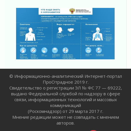
03 августа 2026
Ленобласть отмечает День Воздушно-
десантных войск
02 августа 2026
«Активное лето»
02 августа 2026
Ленобласть отметила заслуги жителей перед
регионом и страной
02 августа 2026
Ладога — не пруд
02 августа 2026
© Информационно-аналитический Интернет-портал
ПСК через Гослуслуги напомнит жителям
ПроОтрадное 2019 г.
Ленинградской области о неоплаченных
Свидетельство о регистрации ЭЛ № ФС 77 — 69222,
счетах
выдано Федеральной службой по надзору в сфере
02 августа 2026
связи, информационных технологий и массовых
Пропавшего подростка нашли в Кировском
коммуникаций
районе Ленобласти
(Роскомнадзор) от 29 марта 2017 г.
02 августа 2026
Мнение редакции может не совпадать с мнением
авторов.
Жителям Ленобласти напомнили, как
действовать при укусе клеща