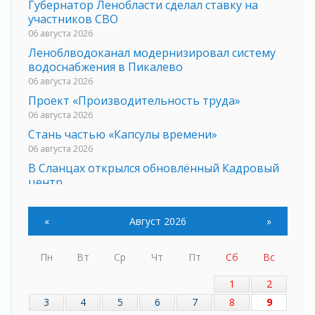
Губернатор Ленобласти сделал ставку на
участников СВО
06 августа 2026
Леноблводоканал модернизировал систему
водоснабжения в Пикалево
06 августа 2026
Проект «Производительность труда»
06 августа 2026
Стань частью «Капсулы времени»
06 августа 2026
В Сланцах открылся обновлённый Кадровый
центр
06 августа 2026
Для меня ты на свете одна
«
Август 2026
»
05 августа 2026
Выбрать удобный способ голосования
Пн
Вт
Ср
Чт
Пт
Сб
Вс
помогут Госуслуги
05 августа 2026
1
2
Планируйте свой маршрут заранее
3
4
5
6
7
8
9
05 августа 2026