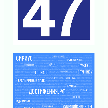
Никакого принуждения, только письменное
согласие
04 августа 2026
Без риска для здоровья и кошелька
04 августа 2026
Важная информация
04 августа 2026
Что делать со сбережениями
04 августа 2026
Награды нашли строителей
03 августа 2026
Ленобласть повышает производительность
труда в ЖКХ
03 августа 2026
Поддержка волонтерских объединений
03 августа 2026
Ладожский мост полностью закроют на два
часа
03 августа 2026
Музеи Ленобласти обновляют пространства